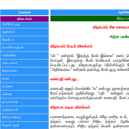
ஆன்மிக
Content
இந்து சம
உள்ளடக்கம்
ஆசிரியர் குழு
விநாயகர் சில சுவை
ஆன்மிகம்
சித்ரா பலவ
ஜோதிடம்
விநாயகர் பெயர் விளக்கம்
பொன்மொழிகள்
பகுத்தறிவு
"வி " என்றால் "இதற்கு மேல் இல்லை" எனப் 
பொருள். இவருக்கு மேல் பெரியவர் யாருமில
அடையாளம்
பெயரிடப்பட்டது. விநாயகருக்கு அர்ச்சிக்கும
"அநீஸ்வராய" என்றால் தனக்கு மேல் ஒரு ஈஸ்வ
நேர்காணல்
கதை
கணபதி என்பது...
கட்டுரை
கணபதி எனும் சொல்லில் "க" என்பது ஞானத்தைக்
மோட்சத்தைக் குறிக்கிறது. "பதி " என்னும்
கவிதை
பரப்பிரும்ம சொரூபமாயிருப்பவன் கணபதி. மோட
குட்டிக்கதை
விநாயக வடிவ விளக்கம்
குறுந்தகவல்
யானைத்தலை, கழுத்துக்குக் கீழே மனித உடல், 
சிரிக்க சிரிக்க
தந்தம், வலது பக்கம் சிறிய தந்தம் ஆ
சிறுவர் பகுதி
தன்மையையும், சிறிய தந்தம் பெண் தன்மையை