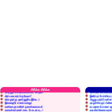
எரிப்பதா? புதைப்பதா?
எல்லாம் நன்மைக்கே.
அறிவை வைக்க மறந்துட்டானே...!
மனிதர்களது தகுதி 
சிரிக்க சிரிக்க
செத்தும் செலவு வைப்பாள் காதலி!
உள்ளங்கைகளில் ஏன
வீரப்பலகாரம் தெரியுமா?
இனிப்புப் பேச்சில்
உங்களுக்கு ஒண்ணுமே இல்ல...!
அழுது புலம்பி என்
இலையுதிர் காலம் வராது!
புகழ்ச்சிக்குப் பின்
கண்ணதாசனின் நகைச்சுவைகள்
கடவுளைக் காண உத
குறைச்சுத்தான் எடை போடறாரு...!
தகுதியில்லாதவருக
அவருக்கு ஒரு விவரமும் தெரியலடி!
உயரத்தில் இருந்தால