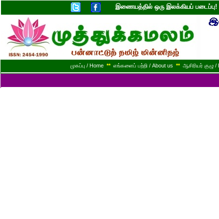
இணையத்தில் ஒரு இலக்கியப் படைப்ப
முகப்பு / Home
**
எங்களைப் பற்றி / About us
**
ஆசிரியர் குழு / 