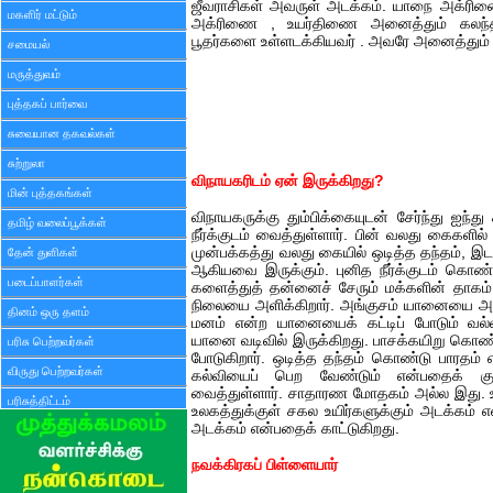
ஜீவராசிகள் அவருள் அடக்கம். யாநை அக்ரிண
மகளிர் மட்டும்
அக்ரிணை , உயர்திணை அனைத்தும் கலந்த
பூதர்களை உள்ளடக்கியவர் . அவரே அனைத்தும் 
சமையல்
மருத்துவம்
புத்தகப் பார்வை
சுவையான தகவல்கள்
சுற்றுலா
விநாயகரிடம் ஏன் இருக்கிறது?
மின் புத்தகங்கள்
விநாயகருக்கு தும்பிக்கையுடன் சேர்ந்து ஐந்து
தமிழ் வலைப்பூக்கள்
நீர்க்குடம் வைத்துள்ளார். பின் வலது கைகளில
முன்பக்கத்து வலது கையில் ஒடித்த தந்தம், 
தேன் துளிகள்
ஆகியவை இருக்கும். புனித நீர்க்குடம் கொண்
படைப்பாளர்கள்
களைத்துத் தன்னைச் சேரும் மக்களின் தாகம் 
நிலையை அளிக்கிறார். அங்குசம் யானையை அட
தினம் ஒரு தளம்
மனம் என்ற யானையைக் கட்டிப் போடும் வல
யானை வடிவில் இருக்கிறது. பாசக்கயிறு கொண்ட
பரிசு பெற்றவர்கள்
போடுகிறார். ஒடித்த தந்தம் கொண்டு பாரதம்
விருது பெற்றவர்கள்
கல்வியைப் பெற வேண்டும் என்பதைக் கு
வைத்துள்ளார். சாதாரண மோதகம் அல்ல இது. 
பரிசுத்திட்டம்
உலகத்துக்குள் சகல உயிர்களுக்கும் அடக்கம் 
அடக்கம் என்பதைக் காட்டுகிறது.
நவக்கிரகப் பிள்ளையார்