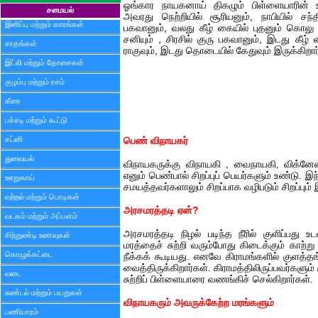
ஓங்கார நாயகனாய் திகழும் பிள்ளையாரின் உட
சமையல்
அவரது நெற்றியில் சூரியனும், நாபியில் ச
இனிப்பு மற்றும் காரங்கள்
பகவானும், வலது கீழ் கையில் புதனும் கொலு வ
சனியும் , சிரசில் குரு பகவானும், இடது கீழ் 
சாதங்கள்
ராகுவும், இடது தொடையில் கேதுவும் இருக்கிறார
இட்லி மற்றும் தோசைகள்
குழம்பு மற்றும் ரசம்
கீரை
பச்சடி மற்றும் கூட்டு
சட்னி
பெண் விநாயகர்
துவையல்
விநாயகருக்கு விநாயகி , வைநாயகி, விக்னே
எனும் பெண்பால் சிறப்புப் பெயர்களும் உண்டு. 
ஊறுகாய்
சமயத்தவர்களாலும் சிறப்பாக வழிபடும் சிறப்பும்
வற்றல் மற்றும் பொடிகள்
அரசமரத்தடி ஏன்?
வடகம் மற்றும் அப்பளம்
அரசமரத்தடி நிழல் படிந்த நீரில் குளிப்பது 
சிற்றுண்டி உணவுகள்
மரத்தைச் சுற்றி வரும்போது கிடைக்கும் காற்
கொழுக்கட்டை
நீக்கக் கூடியது. எனவே கிராமங்களில் குளத்த
வைத்திருக்கிறார்கள். கிராமத்திலிருப்பவர்களும்
வடை
சுற்றிப் பிள்ளையாரை வணங்கிச் செல்கிறார்கள்.
சுண்டல் மற்றும் பயறுகள்
விநாயகரும் அவருக்கேற்ற மரங்களும்
பணியாரம்