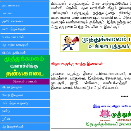
விநாயகர் பெரும்பாலும் அரச மரத்தடியிலேயே
சூப் வகைகள்
வன்னி, நெல்லி, ஆல மரத்தின் கீழும் இவரைப
மரங்களும் பஞ்சபூதத் தத்துவத்தை விளக்
பாயாசம்
வாதராயண மரம் காற்றையும், வன்னி மரம் அக்க
குளிர்பானங்கள்
ஆலமரம் மண்ணையும் குறிக்கும். இந்த ஐந்து மரங
அது முழுமை பெற்ற கோவிலாக இருக்கும்.
காபி மற்றும் தேநீர்
உடனடி உணவுகள்
பிற மாநில உணவுகள்
வீட்டுக் குறிப்புகள்
விநாயகருக்கு உகந்த இலைகள்
முல்லை, எருக்கு இலை, கரிசலாங்கண்ணி, மர
ஊமத்தை, மாதுளை, இலந்தை, தேவதாரு, வெள்ள
அசைவச் சமையல்
நாயுருவி, ஜாதி மல்லிகை, கண்டங்கத்தர
ஆட்டு இறைச்சி
இலைகளைக் கொண்டும் அர்ச்சிக்கலாம்.
கோழி இறைச்சி
*****
மீன் மற்றும் கருவாடு
இந்து சமயம்
|
சித்ரா பலவேச
நண்டு
முட்டை
இது முத்துக்கமலம் இணைய
பிற இறைச்சிகள்