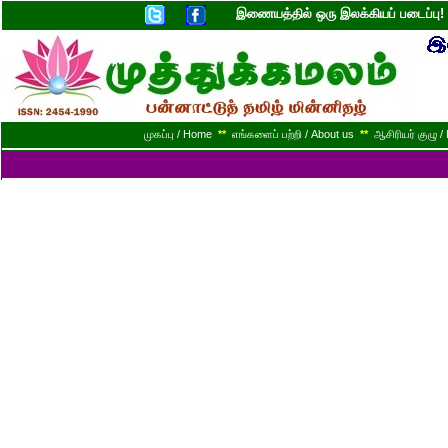
இணையத்தில் ஒரு இலக்கியப் படைப்ப
முகப்பு / Home
**
எங்களைப் பற்றி / About us
**
ஆசிரியர் குழு / 