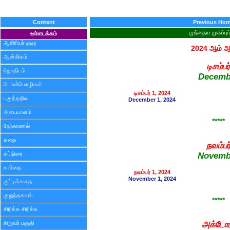
Content
Previous Ho
முந்தைய முகப்புப
உள்ளடக்கம்
ஆசிரியர் குழு
2024 ஆம் 
ஆன்மிகம்
டிசம்பர்
ஜோதிடம்
Decemb
பொன்மொழிகள்
டிசம்பர் 1, 2024
பகுத்தறிவு
December 1, 2024
அடையாளம்
*****
நேர்காணல்
கதை
நவம்பர
கட்டுரை
Novemb
கவிதை
நவம்பர் 1, 2024
November 1, 2024
குட்டிக்கதை
குறுந்தகவல்
*****
சிரிக்க சிரிக்க
சிறுவர் பகுதி
அக்டோப