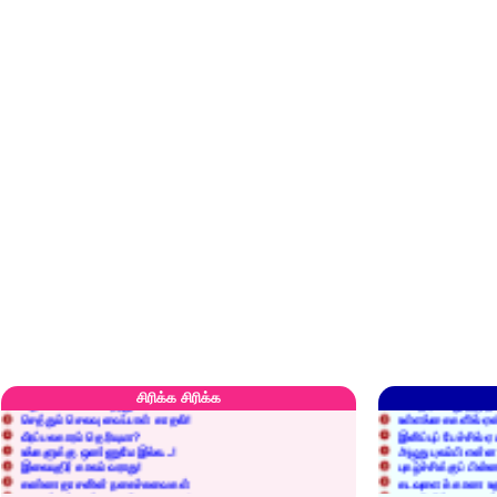
எரிப்பதா? புதைப்பதா?
எல்லாம் நன்மைக்கே.
அறிவை வைக்க மறந்துட்டானே...!
மனிதர்களது தகுதி 
சிரிக்க சிரிக்க
செத்தும் செலவு வைப்பாள் காதலி!
உள்ளங்கைகளில் ஏன
வீரப்பலகாரம் தெரியுமா?
இனிப்புப் பேச்சில்
உங்களுக்கு ஒண்ணுமே இல்ல...!
அழுது புலம்பி என்
இலையுதிர் காலம் வராது!
புகழ்ச்சிக்குப் பின்
கண்ணதாசனின் நகைச்சுவைகள்
கடவுளைக் காண உத
குறைச்சுத்தான் எடை போடறாரு...!
தகுதியில்லாதவருக