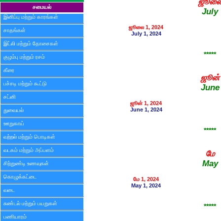
ஜூல
சமையல்
July
இனிப்பு மற்றும் காரங்கள்
ஜூலை 1, 2024
சாதங்கள்
July 1, 2024
இட்லி மற்றும் தோசைகள்
*****
குழம்பு மற்றும் ரசம்
கீரை
ஜூன்
பச்சடி மற்றும் கூட்டு
June
சட்னி
ஜூன் 1, 2024
June 1, 2024
துவையல்
ஊறுகாய்
*****
வற்றல் மற்றும் பொடிகள்
வடகம் மற்றும் அப்பளம்
மே
May
சிற்றுண்டி உணவுகள்
கொழுக்கட்டை
மே 1, 2024
May 1, 2024
வடை
சுண்டல் மற்றும் பயறுகள்
*****
பணியாரம்