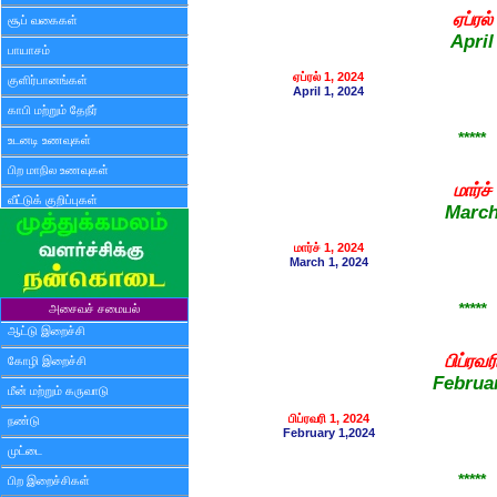
ஏப்ரல்
சூப் வகைகள்
April
பாயாசம்
ஏப்ரல் 1, 2024
குளிர்பானங்கள்
April 1, 2024
காபி மற்றும் தேநீர்
*****
உடனடி உணவுகள்
பிற மாநில உணவுகள்
மார்ச்
வீட்டுக் குறிப்புகள்
Marc
மார்ச் 1, 2024
March 1, 2024
*****
அசைவச் சமையல்
ஆட்டு இறைச்சி
பிப்ரவர
கோழி இறைச்சி
Februa
மீன் மற்றும் கருவாடு
பிப்ரவரி 1, 2024
நண்டு
February 1,2024
முட்டை
*****
பிற இறைச்சிகள்