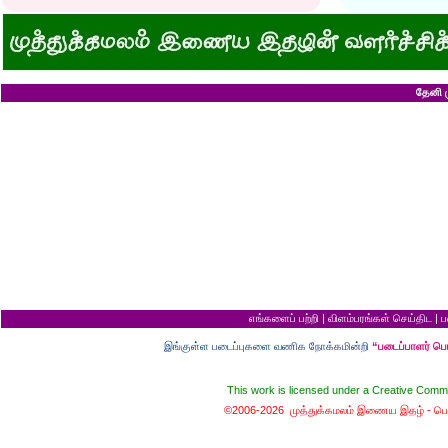
அவருக்கு ஒரு விவரமும் தெரியலடி!
உயரத்தில் இருந்தால
குனிஞ்ச தலை நிமிராத பொண்ணு...?
ராமன் ராவணனிடம் 
இடத்தைக் காலி பண்ணுங்க...!
அழியப் போவதில்
சொறி சிரங்குக்கு ஒரு பாடல்!
கழுதைக்குக் கிடைக
மாமியாரு பச்சைக்கிளி மாதிரி!
எல்லாம் ஒரு கோவண
மாபாவியோர் வாழும் மதுரை
சிங்கத்திற்கு வாழை
இளைய பெண்ணைக் கட்டித் தருவீங்களா?
வலை வீசிப் பிடித்
தேனி ம
ஸ்ரீரங்கத்து யானைக்கு நாமம்!
சாவிலிருந்து தப்பி
அகிலாவை அபின்னு கூப்பிடுறியே...?
இறை வழிபாட்டிற்கு 
ஆறு தலையுடன் தூங்க முடியுமா?
கல்லெறிந்தவனுக்க
கவிஞரை விடக் கலைஞர்?
சிவபெருமான் முன்ப
பேயைப் பார்க்க ஒரு வாய்ப்பு!
வீண் புகழ்ச்சிக்க
கடைசியாகக் கிடைத்த தகவல்!
ராமன் எப்படி ராமச்
மூன்றாம் தர ஆட்சி
அக்காவை மணந்த
பெயர்தான் கெட்டுப் போகிறது!
சிவபெருமான் செய்
தபால்காரர் வேலை!
இராமன் சாப்பாட்ட
எலிக்கு ஊசி போட்டாச்சா?
சொர்க்கத்திற்குள்
சவ ஊர்வலத்தில் எப்படிப் போவது?
புண்ணிய நதிகளில் 
சம அளவு என்றால்...?
பயமிருப்பவன் வாழ்வ
குறள் யாருக்காக...?
தகுதி இல்லாமல் தம
எலி திருமணம் செய்து கொண்டால்?
கழுதையின் புத்திச
யாருக்கு உங்க ஓட்டு?
விற்ற மரத்தைத் திர
வரி செலுத்தாமல் ஏமாற்றுவது எப்படி?
தலைமை ஒன்றுக்கு
எங்களைப் பற்றி
|
விளம்பரங்கள் செய்திட
|
ப
கடவுளுக்குப் புரியவில்லை...?
சொர்க்கமும் நரகமு
முதலாளி... மூளையிருக்கா...?
திரிசங்கு சுவர்க்க
இங்குள்ள படைப்புகளை வணிக நோக்கமின்றி
“படைப்பாளர் ப
மூன்று வரங்கள்
புத்திசாலி வாயைத்
கழுதையுடன் கால்பந்து விளையாட்டு!
இறைவன் தப்புக் 
நான் வழக்கறிஞர்
ஆணவத்தால் வந்த 
This work is licensed under a
Creative Commo
பெண்ணின் வாழ்க்கை பந்து போன்றது
சொர்க்கத்துக்கான ந
பொழைக்கத் தெரிஞ்சவன்
சொர்க்க வாசல் திற
©2006-2026 முத்துக்கமலம் இணைய இதழ் -
பொ
காதல்... மொழிகள்
வழுக்கைத் தலைக்கு
மனைவிக்குப் பயப்ப