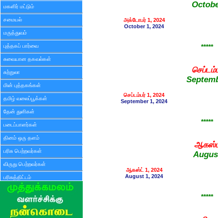
Octob
மகளிர் மட்டும்
சமையல்
அக்டோபர் 1, 2024
October 1, 2024
மருத்துவம்
புத்தகப் பார்வை
*****
சுவையான தகவல்கள்
செப்டம்ப
சுற்றுலா
Septem
மின் புத்தகங்கள்
செப்டம்பர் 1, 2024
தமிழ் வலைப்பூக்கள்
September 1, 2024
தேன் துளிகள்
*****
படைப்பாளர்கள்
தினம் ஒரு தளம்
ஆகஸ்ட
பரிசு பெற்றவர்கள்
Augus
விருது பெற்றவர்கள்
ஆகஸ்ட் 1, 2024
August 1, 2024
பரிசுத்திட்டம்
*****