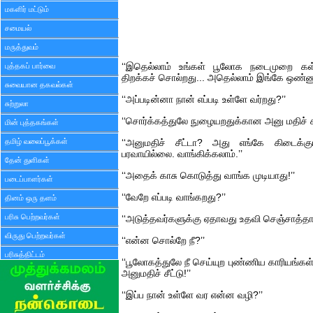
மகளிர் மட்டும்
சமையல்
மருத்துவம்
புத்தகப் பார்வை
‘‘இதெல்லாம் உங்கள் பூலோக நடைமுறை கள
திறக்கச் சொல்றது... அதெல்லாம் இங்கே ஒண்ணும
சுவையான தகவல்கள்
‘‘அப்படின்னா நான் எப்படி உள்ளே வர்றது?’’
சுற்றுலா
‘‘சொர்க்கத்துலே நுழையறதுக்கான அனு மதிச் சீ
மின் புத்தகங்கள்
தமிழ் வலைப்பூக்கள்
‘‘அனுமதிச் சீட்டா? அது எங்கே கிடைக்
பரவாயில்லை. வாங்கிக்கலாம்.’’
தேன் துளிகள்
‘‘அதைக் காசு கொடுத்து வாங்க முடியாது!’’
படைப்பாளர்கள்
‘‘வேறே எப்படி வாங்கறது?’’
தினம் ஒரு தளம்
பரிசு பெற்றவர்கள்
‘‘அடுத்தவர்களுக்கு ஏதாவது உதவி செஞ்சாத்தான
விருது பெற்றவர்கள்
‘‘என்ன சொல்றே நீ?’’
பரிசுத்திட்டம்
‘‘பூலோகத்துலே நீ செய்யுற புண்ணிய காரியங்
அனுமதிச் சீட்டு!’’
‘‘இப்ப நான் உள்ளே வர என்ன வழி?’’