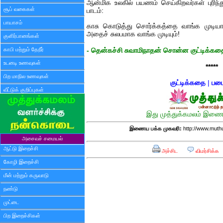
ஆன்மிக உலகில் பயணம் செய்கிறவர்கள் புரி
சூப் வகைகள்
பாடம்:
பாயாசம்
காசு கொடுத்து சொர்க்கத்தை வாங்க முடி
அதைச் சுலபமாக வாங்க முடியும்!
குளிர்பானங்கள்
காபி மற்றும் தேநீர்
- தென்கச்சி சுவாமிநாதன் சொன்ன குட்டிக்கத
உடனடி உணவுகள்
*****
பிற மாநில உணவுகள்
குட்டிக்கதை
|
படை
வீட்டுக் குறிப்புகள்
இது முத்துக்கமலம் இணைய
இணைய பக்க முகவரி:
http://www.muth
அசைவச் சமையல்
ஆட்டு இறைச்சி
அச்சிட
விமர்சிக்க
கோழி இறைச்சி
மீன் மற்றும் கருவாடு
நண்டு
முட்டை
பிற இறைச்சிகள்