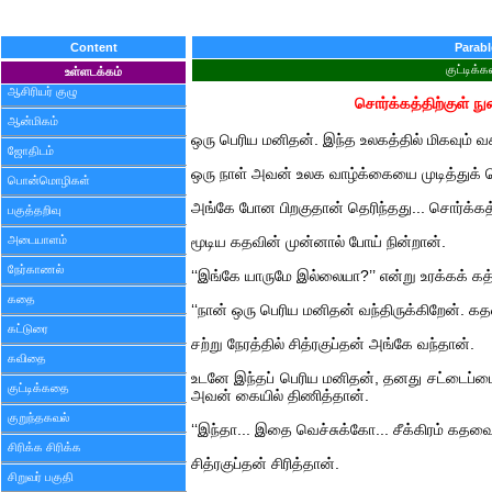
Content
Parabl
குட்டிக்
உள்ளடக்கம்
ஆசிரியர் குழு
சொர்க்கத்திற்குள் 
ஆன்மிகம்
ஒரு பெரிய மனிதன். இந்த உலகத்தில் மிகவும் வ
ஜோதிடம்
ஒரு நாள் அவன் உலக வாழ்க்கையை முடித்துக் 
பொன்மொழிகள்
அங்கே போன பிறகுதான் தெரிந்தது... சொர்க்கத்
பகுத்தறிவு
அடையாளம்
மூடிய கதவின் முன்னால் போய் நின்றான்.
நேர்காணல்
‘‘இங்கே யாருமே இல்லையா?’’ என்று உரக்கக் கத
கதை
‘‘நான் ஒரு பெரிய மனிதன் வந்திருக்கிறேன். கதவ
கட்டுரை
சற்று நேரத்தில் சித்ரகுப்தன் அங்கே வந்தான்.
கவிதை
உடனே இந்தப் பெரிய மனிதன், தனது சட்டைப்பையி
குட்டிக்கதை
அவன் கையில் திணித்தான்.
குறுந்தகவல்
‘‘இந்தா... இதை வெச்சுக்கோ... சீக்கிரம் கதவை
சிரிக்க சிரிக்க
சித்ரகுப்தன் சிரித்தான்.
சிறுவர் பகுதி