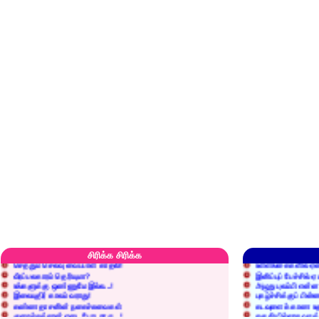
எரிப்பதா? புதைப்பதா?
எல்லாம் நன்மைக்கே.
அறிவை வைக்க மறந்துட்டானே...!
மனிதர்களது தகுதி 
சிரிக்க சிரிக்க
செத்தும் செலவு வைப்பாள் காதலி!
உள்ளங்கைகளில் ஏன
வீரப்பலகாரம் தெரியுமா?
இனிப்புப் பேச்சில்
உங்களுக்கு ஒண்ணுமே இல்ல...!
அழுது புலம்பி என்
இலையுதிர் காலம் வராது!
புகழ்ச்சிக்குப் பின்
கண்ணதாசனின் நகைச்சுவைகள்
கடவுளைக் காண உத
குறைச்சுத்தான் எடை போடறாரு...!
தகுதியில்லாதவருக
அவருக்கு ஒரு விவரமும் தெரியலடி!
உயரத்தில் இருந்தால