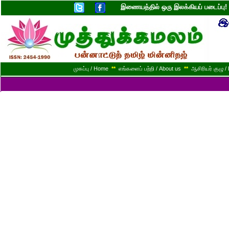
இணையத்தில் ஒரு இலக்கியப் படைப்ப
முகப்பு / Home
**
எங்களைப் பற்றி / About us
**
ஆசிரியர் குழு / 