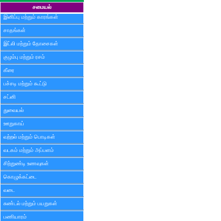
சமையல்
இனிப்பு மற்றும் காரங்கள்
சாதங்கள்
இட்லி மற்றும் தோசைகள்
குழம்பு மற்றும் ரசம்
கீரை
பச்சடி மற்றும் கூட்டு
சட்னி
துவையல்
ஊறுகாய்
வற்றல் மற்றும் பொடிகள்
வடகம் மற்றும் அப்பளம்
சிற்றுண்டி உணவுகள்
கொழுக்கட்டை
வடை
சுண்டல் மற்றும் பயறுகள்
பணியாரம்