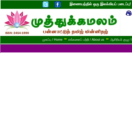
இணையத்தில் ஒரு இலக்கியப் படைப்ப
முகப்பு / Home
**
எங்களைப் பற்றி / About us
**
ஆசிரியர் குழு / 