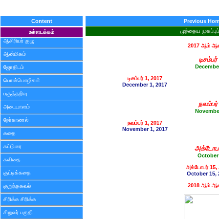
Content
Previous Ho
முந்தைய முகப்புப
உள்ளடக்கம்
ஆசிரியர் குழு
2017 ஆம் ஆ
ஆன்மிகம்
டிசம்பர்
Decembe
ஜோதிடம்
டிசம்பர் 1, 2017
பொன்மொழிகள்
December 1, 2017
பகுத்தறிவு
நவம்பர்
அடையாளம்
Novembe
நேர்காணல்
நவம்பர் 1, 2017
November 1, 2017
கதை
கட்டுரை
அக்டோபர
October
கவிதை
அக்டோபர் 15,
குட்டிக்கதை
October 15, 
2018 ஆம் ஆ
குறுந்தகவல்
சிரிக்க சிரிக்க
சிறுவர் பகுதி