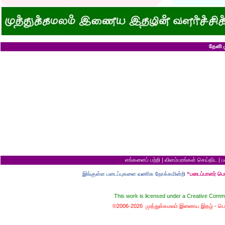
குனிஞ்ச தலை நிமிராத பொண்ணு...?
ராமன் ராவணனிடம் 
இடத்தைக் காலி பண்ணுங்க...!
அழியப் போவதில்
சொறி சிரங்குக்கு ஒரு பாடல்!
கழுதைக்குக் கிடைக
மாமியாரு பச்சைக்கிளி மாதிரி!
எல்லாம் ஒரு கோவண
மாபாவியோர் வாழும் மதுரை
சிங்கத்திற்கு வாழை
இளைய பெண்ணைக் கட்டித் தருவீங்களா?
வலை வீசிப் பிடித்
ஸ்ரீரங்கத்து யானைக்கு நாமம்!
சாவிலிருந்து தப்பி
தேனி ம
அகிலாவை அபின்னு கூப்பிடுறியே...?
இறை வழிபாட்டிற்கு 
ஆறு தலையுடன் தூங்க முடியுமா?
கல்லெறிந்தவனுக்க
கவிஞரை விடக் கலைஞர்?
சிவபெருமான் முன்ப
பேயைப் பார்க்க ஒரு வாய்ப்பு!
வீண் புகழ்ச்சிக்க
கடைசியாகக் கிடைத்த தகவல்!
ராமன் எப்படி ராமச்
மூன்றாம் தர ஆட்சி
அக்காவை மணந்த
பெயர்தான் கெட்டுப் போகிறது!
சிவபெருமான் செய்
தபால்காரர் வேலை!
இராமன் சாப்பாட்ட
எலிக்கு ஊசி போட்டாச்சா?
சொர்க்கத்திற்குள்
சவ ஊர்வலத்தில் எப்படிப் போவது?
புண்ணிய நதிகளில் 
சம அளவு என்றால்...?
பயமிருப்பவன் வாழ்வ
குறள் யாருக்காக...?
தகுதி இல்லாமல் தம
எலி திருமணம் செய்து கொண்டால்?
கழுதையின் புத்திச
யாருக்கு உங்க ஓட்டு?
விற்ற மரத்தைத் திர
வரி செலுத்தாமல் ஏமாற்றுவது எப்படி?
தலைமை ஒன்றுக்கு
கடவுளுக்குப் புரியவில்லை...?
சொர்க்கமும் நரகமு
எங்களைப் பற்றி
|
விளம்பரங்கள் செய்திட
|
ப
முதலாளி... மூளையிருக்கா...?
திரிசங்கு சுவர்க்க
மூன்று வரங்கள்
புத்திசாலி வாயைத்
இங்குள்ள படைப்புகளை வணிக நோக்கமின்றி
“படைப்பாளர் ப
கழுதையுடன் கால்பந்து விளையாட்டு!
இறைவன் தப்புக் 
நான் வழக்கறிஞர்
ஆணவத்தால் வந்த 
பெண்ணின் வாழ்க்கை பந்து போன்றது
சொர்க்கத்துக்கான ந
This work is licensed under a
Creative Commo
பொழைக்கத் தெரிஞ்சவன்
சொர்க்க வாசல் திற
©2006-2026 முத்துக்கமலம் இணைய இதழ் -
பொ
காதல்... மொழிகள்
வழுக்கைத் தலைக்கு
மனைவிக்குப் பயப்ப
சிங்கக்கறி வேண்டு