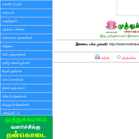
மகளிர் மட்டும்
சமையல்
மருத்துவம்
புத்தகப் பார்வை
இது முத்துக்கமலம் இணைய 
சுவையான தகவல்கள்
இணைய பக்க முகவரி:
http://www.muthuka
சுற்றுலா
மின் புத்தகங்கள்
அச்சிட
விமர்சிக்க
தமிழ் வலைப்பூக்கள்
தேன் துளிகள்
படைப்பாளர்கள்
தினம் ஒரு தளம்
பரிசு பெற்றவர்கள்
விருது பெற்றவர்கள்
பரிசுத்திட்டம்