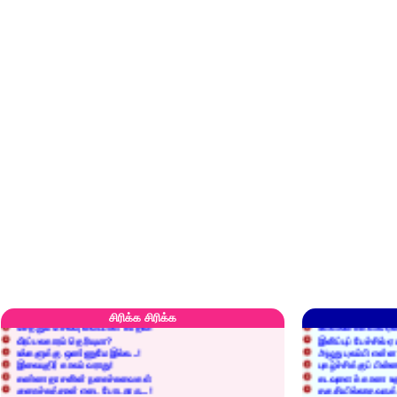
எரிப்பதா? புதைப்பதா?
எல்லாம் நன்மைக்கே.
அறிவை வைக்க மறந்துட்டானே...!
மனிதர்களது தகுதி 
செத்தும் செலவு வைப்பாள் காதலி!
உள்ளங்கைகளில் ஏன
சிரிக்க சிரிக்க
வீரப்பலகாரம் தெரியுமா?
இனிப்புப் பேச்சில்
உங்களுக்கு ஒண்ணுமே இல்ல...!
அழுது புலம்பி என்
இலையுதிர் காலம் வராது!
புகழ்ச்சிக்குப் பின்
கண்ணதாசனின் நகைச்சுவைகள்
கடவுளைக் காண உத
குறைச்சுத்தான் எடை போடறாரு...!
தகுதியில்லாதவருக
அவருக்கு ஒரு விவரமும் தெரியலடி!
உயரத்தில் இருந்தால