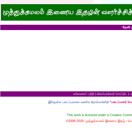
அவருக்கு ஒரு விவரமும் தெரியலடி!
உயரத்தில் இருந்தால
குனிஞ்ச தலை நிமிராத பொண்ணு...?
ராமன் ராவணனிடம் 
இடத்தைக் காலி பண்ணுங்க...!
அழியப் போவதில்
சொறி சிரங்குக்கு ஒரு பாடல்!
கழுதைக்குக் கிடைக
மாமியாரு பச்சைக்கிளி மாதிரி!
எல்லாம் ஒரு கோவண
மாபாவியோர் வாழும் மதுரை
சிங்கத்திற்கு வாழை
இளைய பெண்ணைக் கட்டித் தருவீங்களா?
வலை வீசிப் பிடித்
தேனி ம
ஸ்ரீரங்கத்து யானைக்கு நாமம்!
சாவிலிருந்து தப்பி
அகிலாவை அபின்னு கூப்பிடுறியே...?
இறை வழிபாட்டிற்கு 
ஆறு தலையுடன் தூங்க முடியுமா?
கல்லெறிந்தவனுக்க
கவிஞரை விடக் கலைஞர்?
சிவபெருமான் முன்ப
பேயைப் பார்க்க ஒரு வாய்ப்பு!
வீண் புகழ்ச்சிக்க
கடைசியாகக் கிடைத்த தகவல்!
ராமன் எப்படி ராமச்
மூன்றாம் தர ஆட்சி
அக்காவை மணந்த
பெயர்தான் கெட்டுப் போகிறது!
சிவபெருமான் செய்
தபால்காரர் வேலை!
இராமன் சாப்பாட்ட
எலிக்கு ஊசி போட்டாச்சா?
சொர்க்கத்திற்குள்
சவ ஊர்வலத்தில் எப்படிப் போவது?
புண்ணிய நதிகளில் 
சம அளவு என்றால்...?
பயமிருப்பவன் வாழ்வ
குறள் யாருக்காக...?
தகுதி இல்லாமல் தம
எலி திருமணம் செய்து கொண்டால்?
கழுதையின் புத்திச
யாருக்கு உங்க ஓட்டு?
விற்ற மரத்தைத் திர
வரி செலுத்தாமல் ஏமாற்றுவது எப்படி?
தலைமை ஒன்றுக்கு
எங்களைப் பற்றி
|
விளம்பரங்கள் செய்திட
|
ப
கடவுளுக்குப் புரியவில்லை...?
சொர்க்கமும் நரகமு
முதலாளி... மூளையிருக்கா...?
திரிசங்கு சுவர்க்க
இங்குள்ள படைப்புகளை வணிக நோக்கமின்றி
“படைப்பாளர் ப
மூன்று வரங்கள்
புத்திசாலி வாயைத்
கழுதையுடன் கால்பந்து விளையாட்டு!
இறைவன் தப்புக் 
நான் வழக்கறிஞர்
ஆணவத்தால் வந்த 
This work is licensed under a
Creative Commo
பெண்ணின் வாழ்க்கை பந்து போன்றது
சொர்க்கத்துக்கான ந
பொழைக்கத் தெரிஞ்சவன்
சொர்க்க வாசல் திற
©2006-2026 முத்துக்கமலம் இணைய இதழ் -
பொ
காதல்... மொழிகள்
வழுக்கைத் தலைக்கு
மனைவிக்குப் பயப்ப