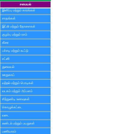
சமையல்
இனிப்பு மற்றும் காரங்கள்
சாதங்கள்
இட்லி மற்றும் தோசைகள்
குழம்பு மற்றும் ரசம்
கீரை
பச்சடி மற்றும் கூட்டு
சட்னி
துவையல்
ஊறுகாய்
வற்றல் மற்றும் பொடிகள்
வடகம் மற்றும் அப்பளம்
சிற்றுண்டி உணவுகள்
கொழுக்கட்டை
வடை
சுண்டல் மற்றும் பயறுகள்
பணியாரம்