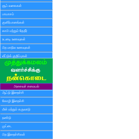
சூப் வகைகள்
பாயாசம்
குளிர்பானங்கள்
காபி மற்றும் தேநீர்
உடனடி உணவுகள்
பிற மாநில உணவுகள்
வீட்டுக் குறிப்புகள்
அசைவச் சமையல்
ஆட்டு இறைச்சி
கோழி இறைச்சி
மீன் மற்றும் கருவாடு
நண்டு
முட்டை
பிற இறைச்சிகள்