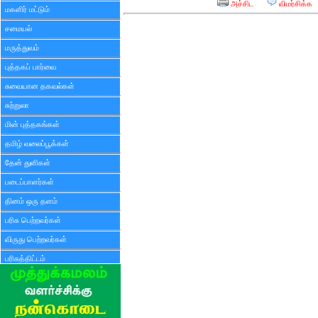
அச்சிட
விமர்சிக்க
மகளிர் மட்டும்
சமையல்
மருத்துவம்
புத்தகப் பார்வை
சுவையான தகவல்கள்
சுற்றுலா
மின் புத்தகங்கள்
தமிழ் வலைப்பூக்கள்
தேன் துளிகள்
படைப்பாளர்கள்
தினம் ஒரு தளம்
பரிசு பெற்றவர்கள்
விருது பெற்றவர்கள்
பரிசுத்திட்டம்