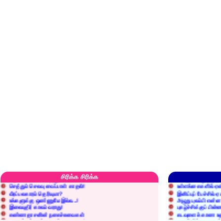
எரிப்பதா? புதைப்பதா?
எல்லாம் நன்மைக்கே.
அறிவை வைக்க மறந்துட்டானே...!
மனிதர்களது தகுதி 
சிரிக்க சிரிக்க
செத்தும் செலவு வைப்பாள் காதலி!
உள்ளங்கைகளில் ஏன
வீரப்பலகாரம் தெரியுமா?
இனிப்புப் பேச்சில்
உங்களுக்கு ஒண்ணுமே இல்ல...!
அழுது புலம்பி என்
இலையுதிர் காலம் வராது!
புகழ்ச்சிக்குப் பின்
கண்ணதாசனின் நகைச்சுவைகள்
கடவுளைக் காண உத
குறைச்சுத்தான் எடை போடறாரு...!
தகுதியில்லாதவருக