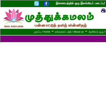
இணையத்தில் ஒரு இலக்கியப் படைப்ப
முகப்பு / Home
**
எங்களைப் பற்றி / About us
**
ஆசிரியர் குழு / 