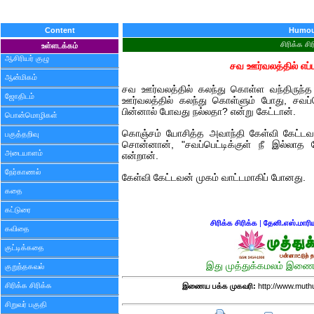
Content
Humou
சிரிக்க சி
உள்ளடக்கம்
ஆசிரியர் குழு
சவ ஊர்வலத்தில் எப்
ஆன்மிகம்
சவ ஊர்வலத்தில் கலந்து கொள்ள வந்திருந்த
ஜோதிடம்
ஊர்வலத்தில் கலந்து கொள்ளும் போது, சவப்
பின்னால் போவது நல்லதா? என்று கேட்டான்.
பொன்மொழிகள்
கொஞ்சம் யோசித்த அவாந்தி கேள்வி கேட்டவனை ச
பகுத்தறிவு
சொன்னான், "சவப்பெட்டிக்குள் நீ இல்லாத 
அடையாளம்
என்றான்.
நேர்காணல்
கேள்வி கேட்டவன் முகம் வாட்டமாகிப் போனது.
கதை
கட்டுரை
சிரிக்க சிரிக்க
|
தேனி.எஸ்.மாரிய
கவிதை
குட்டிக்கதை
இது முத்துக்கமலம் இணைய
குறுந்தகவல்
சிரிக்க சிரிக்க
இணைய பக்க முகவரி:
http://www.mut
சிறுவர் பகுதி