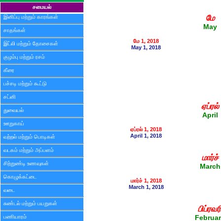
சமையல்
மே
இனிப்பு மற்றும் காரங்கள்
May
சாதங்கள்
மே 1, 2018
இட்லி மற்றும் தோசைகள்
May 1, 2018
குழம்பு மற்றும் ரசம்
கீரை
பச்சடி மற்றும் கூட்டு
சட்னி
ஏப்ரல்
துவையல்
April
ஊறுகாய்
ஏப்ரல் 1, 2018
April 1, 2018
வற்றல் மற்றும் பொடிகள்
வடகம் மற்றும் அப்பளம்
மார்ச்
சிற்றுண்டி உணவுகள்
March
கொழுக்கட்டை
மார்ச் 1, 2018
March 1, 2018
வடை
சுண்டல் மற்றும் பயறுகள்
பிப்ரவர
பணியாரம்
Februa