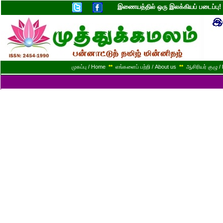
இணையத்தில் ஒரு இலக்கியப் படைப்ப
முகப்பு / Home
**
எங்களைப் பற்றி / About us
**
ஆசிரியர் குழு / 