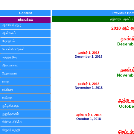
Content
Previous Ho
முந்தைய முகப்புப
உள்ளடக்கம்
ஆசிரியர் குழு
2018 ஆம் 
ஆன்மிகம்
டிசம்பர்
ஜோதிடம்
Decemb
பொன்மொழிகள்
டிசம்பர் 1, 2018
December 1, 2018
பகுத்தறிவு
அடையாளம்
நவம்பர
நேர்காணல்
Novemb
கதை
நவம்பர் 1, 2018
November 1, 2018
கட்டுரை
கவிதை
அக்டோப
குட்டிக்கதை
Octobe
குறுந்தகவல்
அக்டோபர் 1, 2018
October 1, 2018
சிரிக்க சிரிக்க
சிறுவர் பகுதி
செப்டம்ப