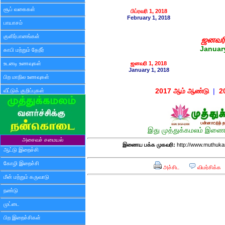
சூப் வகைகள்
பிப்ரவரி 1, 2018
February 1, 2018
பாயாசம்
குளிர்பானங்கள்
ஜனவர
Januar
காபி மற்றும் தேநீர்
உடனடி உணவுகள்
ஜனவரி 1, 2018
January 1, 2018
பிற மாநில உணவுகள்
வீட்டுக் குறிப்புகள்
2017 ஆம் ஆண்டு
|
2
இது முத்துக்கமலம் இணைய
அசைவச் சமையல்
இணைய பக்க முகவரி:
http://www.muthuka
ஆட்டு இறைச்சி
கோழி இறைச்சி
அச்சிட
விமர்சிக்க
மீன் மற்றும் கருவாடு
நண்டு
முட்டை
பிற இறைச்சிகள்