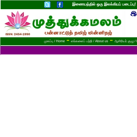
இணையத்தில் ஒரு இலக்கியப் படைப்ப
முகப்பு / Home
**
எங்களைப் பற்றி / About us
**
ஆசிரியர் குழு / 