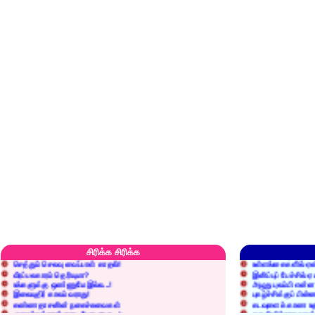
எரிப்பதா? புதைப்பதா?
எல்லாம் நன்மைக்கே.
அறிவை வைக்க மறந்துட்டானே...!
மனிதர்களது தகுதி 
சிரிக்க சிரிக்க
செத்தும் செலவு வைப்பாள் காதலி!
உள்ளங்கைகளில் ஏன
வீரப்பலகாரம் தெரியுமா?
இனிப்புப் பேச்சில்
உங்களுக்கு ஒண்ணுமே இல்ல...!
அழுது புலம்பி என்
இலையுதிர் காலம் வராது!
புகழ்ச்சிக்குப் பின்
கண்ணதாசனின் நகைச்சுவைகள்
கடவுளைக் காண உத
குறைச்சுத்தான் எடை போடறாரு...!
தகுதியில்லாதவருக