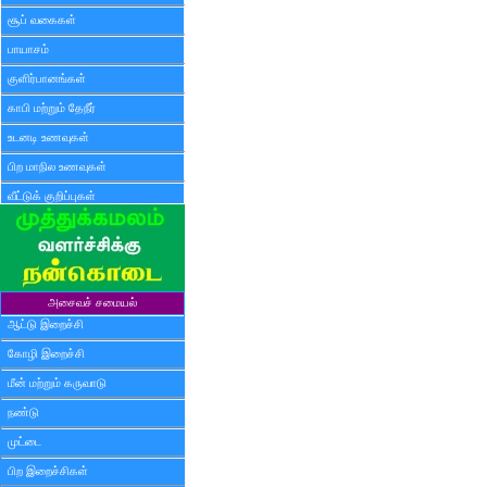
சூப் வகைகள்
பாயாசம்
குளிர்பானங்கள்
காபி மற்றும் தேநீர்
உடனடி உணவுகள்
பிற மாநில உணவுகள்
வீட்டுக் குறிப்புகள்
அசைவச் சமையல்
ஆட்டு இறைச்சி
கோழி இறைச்சி
மீன் மற்றும் கருவாடு
நண்டு
முட்டை
பிற இறைச்சிகள்