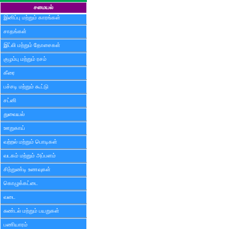
சமையல்
இனிப்பு மற்றும் காரங்கள்
சாதங்கள்
இட்லி மற்றும் தோசைகள்
குழம்பு மற்றும் ரசம்
கீரை
பச்சடி மற்றும் கூட்டு
சட்னி
துவையல்
ஊறுகாய்
வற்றல் மற்றும் பொடிகள்
வடகம் மற்றும் அப்பளம்
சிற்றுண்டி உணவுகள்
கொழுக்கட்டை
வடை
சுண்டல் மற்றும் பயறுகள்
பணியாரம்