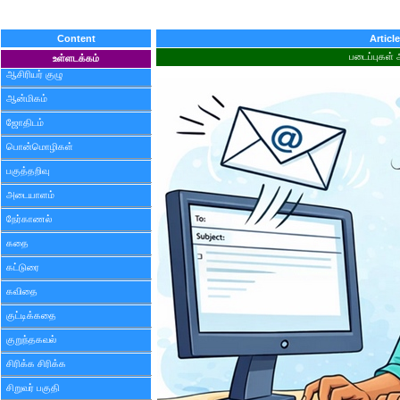
Content
Articl
படைப்புகள் 
உள்ளடக்கம்
ஆசிரியர் குழு
ஆன்மிகம்
ஜோதிடம்
பொன்மொழிகள்
பகுத்தறிவு
அடையாளம்
நேர்காணல்
கதை
கட்டுரை
கவிதை
குட்டிக்கதை
குறுந்தகவல்
சிரிக்க சிரிக்க
சிறுவர் பகுதி