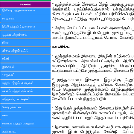
* முத்துக்கமலம் இணைய இதழ் மாதமிருமுறைய
சமையல்
தேதிகளில் புதுப்பிக்கப்படுவதால் புத்துப்பித
இனிப்பு மற்றும் காரங்கள்
கிடைக்கும் படைப்புகள் மட்டுமே பரிசீலிக்கப்ப
சாதங்கள்
அனைத்தும் அடுத்து வரும் புதுப்பித்தலுக்கே பரிசீ
இட்லி மற்றும் தோசைகள்
* தேர்வு செய்யப்பட்ட படைப்புகள் அனைத்தும
வரும் புதுப்பித்தலில் இடம் பெறும். மூன்று மாத
குழம்பு மற்றும் ரசம்
படைப்பு நிராகரிக்கப்பட்டதாகக் கொள்ள வேண்டும
கீரை
கவனிக்க:
பச்சடி மற்றும் கூட்டு
* முத்துக்கமலம் இணைய இதழின் கட்டுரைப் பக
சட்னி
கட்டுரைக்காக அமைக்கப்பட்டிருக்கும் ஆசிர
வைக்கப்படும். ஆசிரியர் குழுவின் பெரும்பா
துவையல்
கட்டுரைகள் மட்டுமே முத்துக்கமலம் இணைய இத
ஊறுகாய்
* முத்துக்கமலம் இணைய இதழுக்கு அனுப்
வற்றல் மற்றும் பொடிகள்
இதழுக்கு அனுப்புவதைத் தவிர்க்க வேண்டும
இடம் பெறுவதை முத்துக்கமலம் விரும்புவதி
வடகம் மற்றும் அப்பளம்
இதழ்களிலும் வெளியிடப்படும் நிலையில் அப்படை
வெளியிடப்படாமல் நிறுத்தப்படும்.
சிற்றுண்டி உணவுகள்
கொழுக்கட்டை
* இது போல் முத்துக்கமலம் இணைய இதழின் மின
முகவரிகள் மின்னஞ்சலில் காணப்பட்டாலும், 
வடை
எனக் குறிப்பிடப்பட்டாலும் அந்தப் படைப்பு பரிசீலி
சுண்டல் மற்றும் பயறுகள்
* இணைய உலாவல் மையங்கள் வழியாக அனுப்பப்பட
பணியாரம்
முகவரி இடம் பெற்றிருக்க வேண்டு. அப்பட