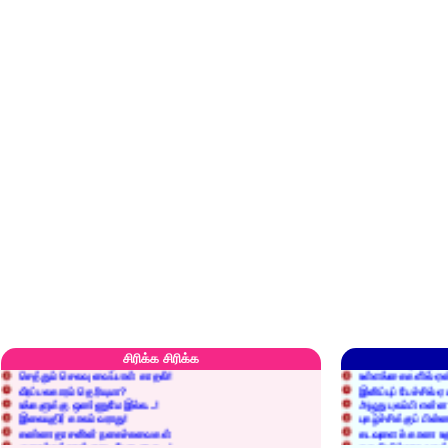
எரிப்பதா? புதைப்பதா?
எல்லாம் நன்மைக்கே.
அறிவை வைக்க மறந்துட்டானே...!
மனிதர்களது தகுதி 
சிரிக்க சிரிக்க
செத்தும் செலவு வைப்பாள் காதலி!
உள்ளங்கைகளில் ஏன
வீரப்பலகாரம் தெரியுமா?
இனிப்புப் பேச்சில்
உங்களுக்கு ஒண்ணுமே இல்ல...!
அழுது புலம்பி என்
இலையுதிர் காலம் வராது!
புகழ்ச்சிக்குப் பின்
கண்ணதாசனின் நகைச்சுவைகள்
கடவுளைக் காண உத
குறைச்சுத்தான் எடை போடறாரு...!
தகுதியில்லாதவருக
அவருக்கு ஒரு விவரமும் தெரியலடி!
உயரத்தில் இருந்தால