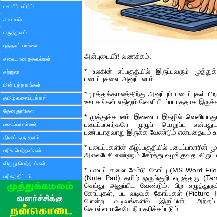
மகளிர் மட்டும்
சமையல்
மருத்துவம்
புத்தகப் பார்வை
அன்புடையீர்! வணக்கம்.
சுவையான தகவல்கள்
* உலகின் எப்பகுதியில் இருப்பவரும் முத்
சுற்றுலா
படைப்புகளை அனுப்பலாம்.
மின் புத்தகங்கள்
* முத்துக்கமலத்திற்கு அனுப்பும் படைப்புக
தமிழ் வலைப்பூக்கள்
ஊடகங்கள் எதிலும் வெளியிடப்படாததாக இருக்க
தேன் துளிகள்
* முத்துக்கமலம் இணைய இதழில் வெளியாகும்
படைப்பாளர்கள்
படைப்பாளர்களே முழுப் பொறுப்பு என்பத
புண்படாதவாறு இருக்க வேண்டும் என்பதையும் உ
தினம் ஒரு தளம்
* படைப்புகளின் கீழ்ப்பகுதியில் படைப்பாளரின் 
பரிசு பெற்றவர்கள்
அலைபேசி எண்ணும் சேர்த்து வழங்குவது விருப்பப
விருது பெற்றவர்கள்
* படைப்புகளை வேர்டு கோப்பு (MS Word File) அ
பரிசுத்திட்டம்
(Note Pad) தமிழ் ஒருங்குறி எழுத்துரு (T
செய்து அனுப்பிட வேண்டும். பிற எழுத்துரு
கோப்புகள், பட வடிவக் கோப்புகள் (Picture I
போன்ற வடிவங்களில் இருப்பின், அந்தப்
கொள்ளாமலேயே நிராகரிக்கப்படும்.