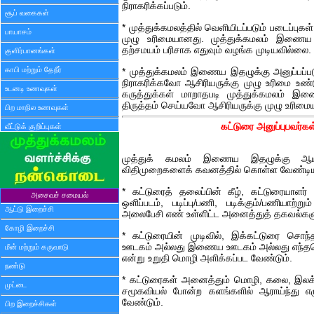
நிராகரிக்கப்படும்.
சூப் வகைகள்
* முத்துக்கமலத்தில் வெளியிடப்படும் படைப்பு
பாயாசம்
முழு உரிமையானது. முத்துக்கமலம் இணைய இ
தற்சமயம் பரிசாக எதுவும் வழங்க முடியவில்லை.
குளிர்பானங்கள்
காபி மற்றும் தேநீர்
* முத்துக்கமலம் இணைய இதழுக்கு அனுப்பப்
நிராகரிக்கவோ ஆசிரியருக்கு முழு உரிமை உண்ட
உடனடி உணவுகள்
கருத்துக்கள் மாறாதபடி முத்துக்கமலம் இ
திருத்தம் செய்யவோ ஆசிரியருக்கு முழு உரிமைய
பிற மாநில உணவுகள்
கட்டுரை அனுப்புபவர்கள
வீட்டுக் குறிப்புகள்
முத்துக் கமலம் இணைய இதழுக்கு ஆய்வ
விதிமுறைகளைக் கவனத்தில் கொள்ள வேண்டி
* கட்டுரைத் தலைப்பின் கீழ், கட்டுரையாளர்
அசைவச் சமையல்
ஒளிப்படம், படிப்பு/பணி, படிக்கும்/பணியாற
ஆட்டு இறைச்சி
அலைபேசி எண் உள்ளிட்ட அனைத்துத் தகவல்களும
கோழி இறைச்சி
* கட்டுரையின் முடிவில், இக்கட்டுரை சொந்
ஊடகம் அல்லது இணைய ஊடகம் அல்லது எந்தவொ
மீன் மற்றும் கருவாடு
என்று உறுதி மொழி அளிக்கப்பட வேண்டும்.
நண்டு
* கட்டுரைகள் அனைத்தும் மொழி, கலை, இலக்க
முட்டை
சமூகவியல் போன்ற களங்களில் ஆராய்ந்து எழ
வேண்டும்.
பிற இறைச்சிகள்