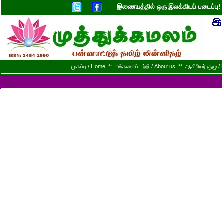
இணையத்தில் ஒரு இலக்கியப் படைப்ப
முகப்பு / Home
**
எங்களைப் பற்றி / About us
**
ஆசிரியர் குழு / 