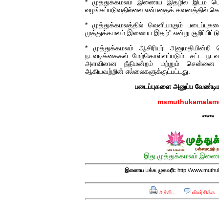
* முத்துக்கமலம் இணைய இதழில் இடம் பெறும
வழங்கப்படுவதில்லை என்பதைக் கவனத்தில் க
* முத்துக்கமலத்தில் வெளியாகும் படைப்புகள
முத்துக்கமலம் இணைய இதழ்” என்று குறிப்பிட்டு
* முத்துக்கமலம் ஆசிரியர் அனுமதியின்றி வ
நடவடிக்கைகள் மேற்கொள்ளப்படும். சட்ட நட
அளவிலான நீதிமன்றம் மற்றும் சென்னை உ
ஆகியவற்றின் எல்லைகளுக்குட்பட்டது.
படைப்புகளை அனுப்ப வேண்டிய
msmuthukamalam
*****
இது முத்துக்கமலம் இணைய
இணைய பக்க முகவரி:
http://www.muthuk
அச்சிட
விமர்சிக்க