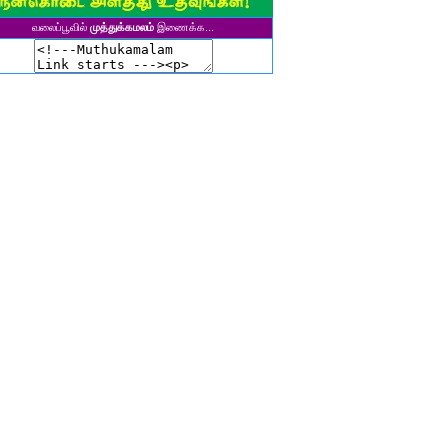
சிகலா தனசேகரன்
வலைப்பூவில்
முத்துக்கமலம்
இணைக்க...
இளவல்" ஹரிஹரன்
ுனைவர். மு. பழனியப்பன்
ாசுகி நடேசன்
ா. காருண்யா
யல்பட்டி கண்ணன்
விதா பால்பாண்டி
ுதா தாமோதரன்
ாஜேஸ்வரி மணிகண்டன்
ாணிக்கவாசுகி செந்தில்குமார்