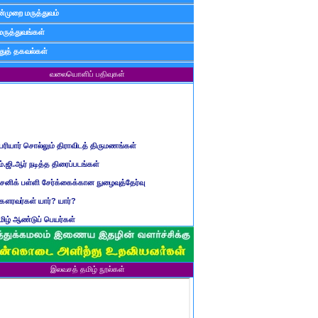
்முறை மருத்துவம்
மருத்துவங்கள்
ுத் தகவல்கள்
வலையொளிப் பதிவுகள்
ெரியார் சொல்லும் திராவிடத் திருமணங்கள்
ம்.ஜி.ஆர் நடித்த திரைப்படங்கள்
ைனிக் பள்ளி சேர்க்கைக்கான நுழைவுத்தேர்வு
ௌரவர்கள் யார்? யார்?
மிழ் ஆண்டுப் பெயர்கள்
ிள்ளையார் சுழி வந்தது எப்படி?
ருவது போவது, வந்தால் போகாது, போனால் வராது...?
ண்டைய படைப் பெயர்கள்
இலவசத் தமிழ் நூல்கள்
்ரீ அன்னை உணர்த்திய மலர்கள்
ாணவன் எப்படி இருக்க வேண்டும்?
ரம் என்பதன் பொருள் என்ன?