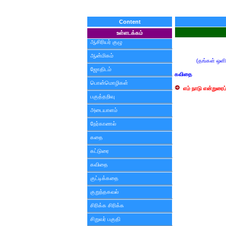
Content
உள்ளடக்கம்
ஆசிரியர் குழு
ஆன்மிகம்
(தங்கள் ஒளி
ஜோதிடம்
கவிதை
பொன்மொழிகள்
எம் நாடு என்றுரைப்
பகுத்தறிவு
அடையாளம்
நேர்காணல்
கதை
கட்டுரை
கவிதை
குட்டிக்கதை
குறுந்தகவல்
சிரிக்க சிரிக்க
சிறுவர் பகுதி