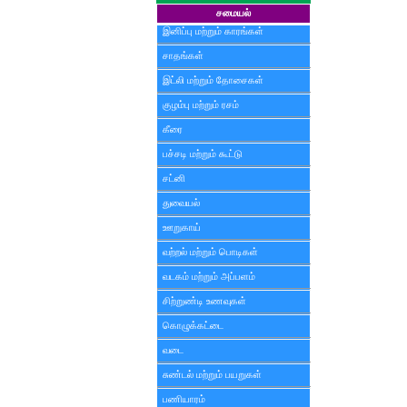
சமையல்
இனிப்பு மற்றும் காரங்கள்
சாதங்கள்
இட்லி மற்றும் தோசைகள்
குழம்பு மற்றும் ரசம்
கீரை
பச்சடி மற்றும் கூட்டு
சட்னி
துவையல்
ஊறுகாய்
வற்றல் மற்றும் பொடிகள்
வடகம் மற்றும் அப்பளம்
சிற்றுண்டி உணவுகள்
கொழுக்கட்டை
வடை
சுண்டல் மற்றும் பயறுகள்
பணியாரம்