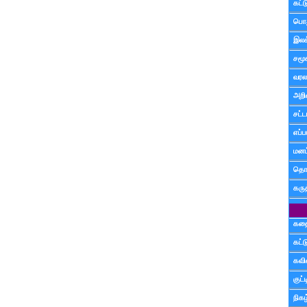
கட்
பொத
இலக
சமூ
வரல
அறி
சட்ட
எப்ப
மனம்
தொட
கரு
கத
கட்
கவ
குட
நிகழ