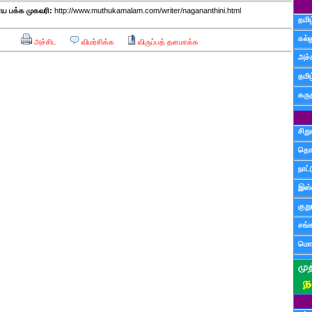
 பக்க முகவரி:
http://www.muthukamalam.com/writer/nagananthini.html
தமிழ
கல்ல
அச்சிட
விமர்சிக்க
விருப்பத் தளமாக்க
அச்
தமி
கருத
சிற
தொ
நாட்
இஸ்
குற
சங்
மொழ