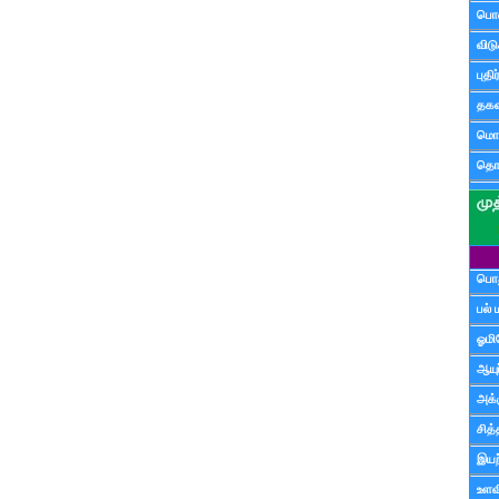
பொ
விட
புதி
தகவ
மொழ
தொ
பொத
பல் 
ஓமி
ஆயு
அக்க
சித்
இயற
உளவி