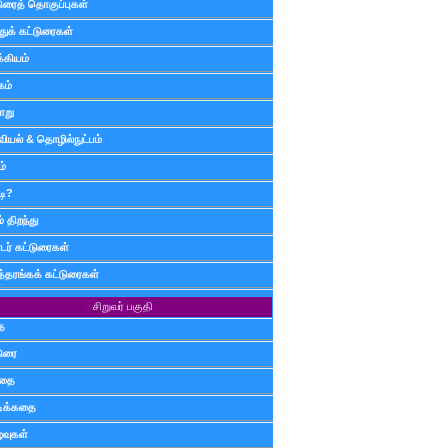
டுரைத் தொகுப்புகள்
ுக் கட்டுரைகள்
்கியம்
கம்
ாறு
வியல் & தொழில்நுட்பம்
ம்
டி?
 திறந்து
ர் கட்டுரைகள்
த்தரங்கக் கட்டுரைகள்
சிறுவர் பகுதி
ை
டுரை
ிதை
்டிக்கதை
்வுகள்