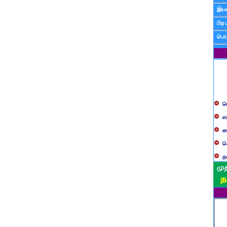
இயன
பிற 
பொத
ப
எ
ச
க
த
ப
வ
ப
ஸ
ம
ம