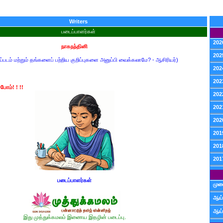
Writers
படைப்பாளர்கள்
202
நாகநந்தினி
202
ப்படம் மற்றும் தங்களைப் பற்றிய குறிப்புகளை அனுப்பி வைக்கலாமே? - ஆசிரியர்)
202
202
போம்! ! !!
202
202
202
201
201
201
படைப்பாளர்கள்
முன
ஆய்
ஆய்
இது முத்துக்கமலம் இணைய இதழின் படைப்பு.