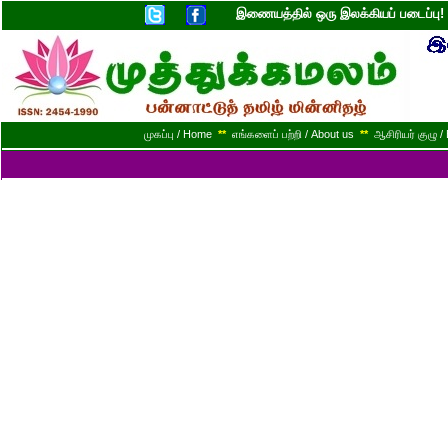
இணையத்தில் ஒரு இலக்கியப் படைப்ப
முகப்பு / Home
**
எங்களைப் பற்றி / About us
**
ஆசிரியர் குழு / 