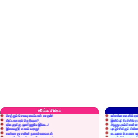
எரிப்பதா? புதைப்பதா?
எல்லாம் நன்மைக்கே.
அறிவை வைக்க மறந்துட்டானே...!
மனிதர்களது தகுதி 
சிரிக்க சிரிக்க
செத்தும் செலவு வைப்பாள் காதலி!
உள்ளங்கைகளில் ஏன
வீரப்பலகாரம் தெரியுமா?
இனிப்புப் பேச்சில்
உங்களுக்கு ஒண்ணுமே இல்ல...!
அழுது புலம்பி என்
இலையுதிர் காலம் வராது!
புகழ்ச்சிக்குப் பின்
கண்ணதாசனின் நகைச்சுவைகள்
கடவுளைக் காண உத
குறைச்சுத்தான் எடை போடறாரு...!
தகுதியில்லாதவருக