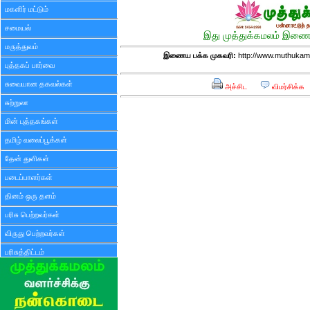
மகளிர் மட்டும்
சமையல்
இது முத்துக்கமலம் இணைய
மருத்துவம்
இணைய பக்க முகவரி:
http://www.muthukama
புத்தகப் பார்வை
சுவையான தகவல்கள்
அச்சிட
விமர்சிக்க
சுற்றுலா
மின் புத்தகங்கள்
தமிழ் வலைப்பூக்கள்
தேன் துளிகள்
படைப்பாளர்கள்
தினம் ஒரு தளம்
பரிசு பெற்றவர்கள்
விருது பெற்றவர்கள்
பரிசுத்திட்டம்