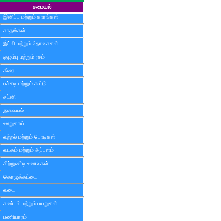
சமையல்
இனிப்பு மற்றும் காரங்கள்
சாதங்கள்
இட்லி மற்றும் தோசைகள்
குழம்பு மற்றும் ரசம்
கீரை
பச்சடி மற்றும் கூட்டு
சட்னி
துவையல்
ஊறுகாய்
வற்றல் மற்றும் பொடிகள்
வடகம் மற்றும் அப்பளம்
சிற்றுண்டி உணவுகள்
கொழுக்கட்டை
வடை
சுண்டல் மற்றும் பயறுகள்
பணியாரம்