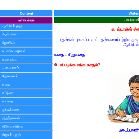
Content
Writer
படைப்பாளர
உள்ளடக்கம்
ஆசிரியர் குழு
சு. ஸ்டாலின் ச
ஆன்மிகம்
(தங்கள் புகைப்படமும், தங்களைப்பற்றிய த
ஜோதிடம்
ஆசிரியர்
பொன்மொழிகள்
கதை - சிறுகதை
பகுத்தறிவு
எப்படிங்க எங்க காதல்?
அடையாளம்
நேர்காணல்
கதை
கட்டுரை
கவிதை
குட்டிக்கதை
குறுந்தகவல்
சிரிக்க சிரிக்க
படைப்பாளர
சிறுவர் பகுதி