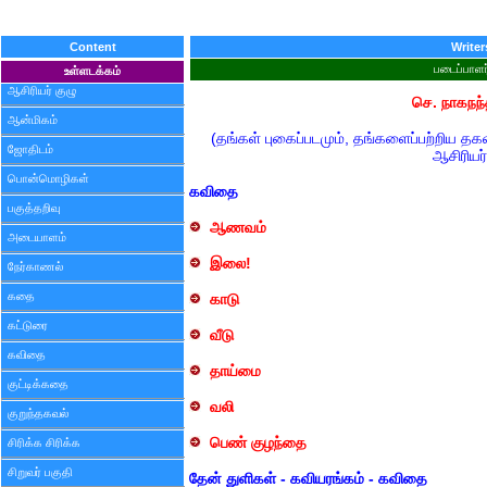
Content
Writer
படைப்பாளர
உள்ளடக்கம்
ஆசிரியர் குழு
செ. நாகநந்
ஆன்மிகம்
(தங்கள் புகைப்படமும், தங்களைப்பற்றிய த
ஜோதிடம்
ஆசிரியர்
பொன்மொழிகள்
கவிதை
பகுத்தறிவு
ஆணவம்
அடையாளம்
இலை!
நேர்காணல்
கதை
காடு
கட்டுரை
வீடு
கவிதை
தாய்மை
குட்டிக்கதை
வலி
குறுந்தகவல்
பெண் குழந்தை
சிரிக்க சிரிக்க
சிறுவர் பகுதி
தேன் துளிகள் - கவியரங்கம் - கவிதை