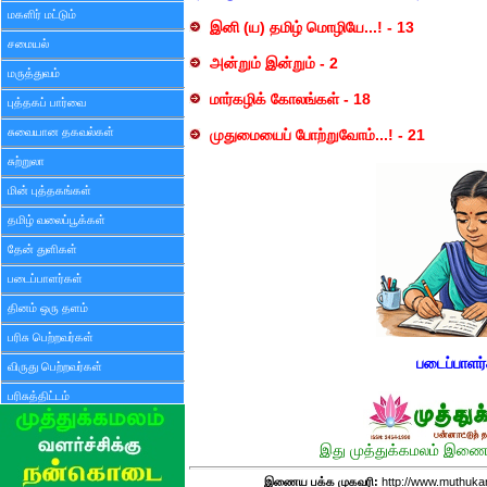
மகளிர் மட்டும்
இனி (ய) தமிழ் மொழியே...! - 13
சமையல்
அன்றும் இன்றும் - 2
மருத்துவம்
மார்கழிக் கோலங்கள் - 18
புத்தகப் பார்வை
சுவையான தகவல்கள்
முதுமையைப் போற்றுவோம்...! - 21
சுற்றுலா
மின் புத்தகங்கள்
தமிழ் வலைப்பூக்கள்
தேன் துளிகள்
படைப்பாளர்கள்
தினம் ஒரு தளம்
பரிசு பெற்றவர்கள்
படைப்பாளர
விருது பெற்றவர்கள்
பரிசுத்திட்டம்
இது முத்துக்கமலம் இணைய
இணைய பக்க முகவரி:
http://www.muthuka