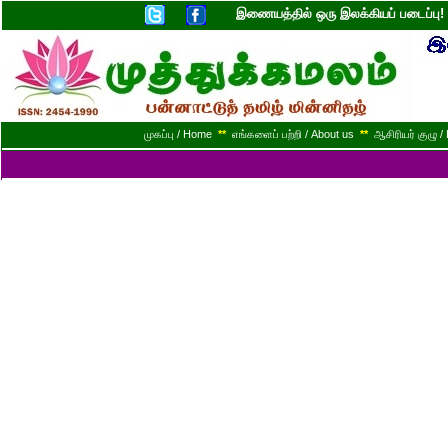
இணையத்தில் ஒரு இலக்கியப் படைப்ப
முகப்பு / Home
**
எங்களைப் பற்றி / About us
**
ஆசிரியர் குழு / 