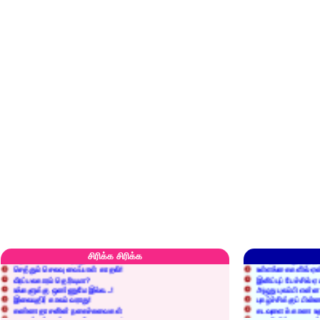
எரிப்பதா? புதைப்பதா?
எல்லாம் நன்மைக்கே.
அறிவை வைக்க மறந்துட்டானே...!
மனிதர்களது தகுதி 
சிரிக்க சிரிக்க
செத்தும் செலவு வைப்பாள் காதலி!
உள்ளங்கைகளில் ஏன
வீரப்பலகாரம் தெரியுமா?
இனிப்புப் பேச்சில்
உங்களுக்கு ஒண்ணுமே இல்ல...!
அழுது புலம்பி என்
இலையுதிர் காலம் வராது!
புகழ்ச்சிக்குப் பின்
கண்ணதாசனின் நகைச்சுவைகள்
கடவுளைக் காண உத
குறைச்சுத்தான் எடை போடறாரு...!
தகுதியில்லாதவருக