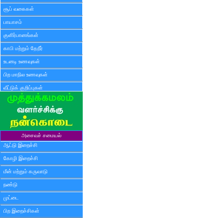
சூப் வகைகள்
பாயாசம்
குளிர்பானங்கள்
காபி மற்றும் தேநீர்
உடனடி உணவுகள்
பிற மாநில உணவுகள்
வீட்டுக் குறிப்புகள்
அசைவச் சமையல்
ஆட்டு இறைச்சி
கோழி இறைச்சி
மீன் மற்றும் கருவாடு
நண்டு
முட்டை
பிற இறைச்சிகள்