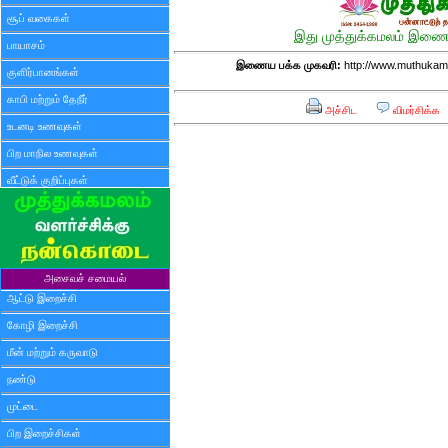
சூப் வகைகள்
இது முத்துக்கமலம் இணைய
பாயாசம்
இணைய பக்க முகவரி:
http://www.muthukam
குளிர்பானங்கள்
காபி மற்றும் தேநீர்
அச்சிட
விமர்சிக்க
உடனடி உணவுகள்
பிற மாநில உணவுகள்
வீட்டுக் குறிப்புகள்
அசைவச் சமையல்
ஆட்டு இறைச்சி
கோழி இறைச்சி
மீன் மற்றும் கருவாடு
நண்டு
முட்டை
பிற இறைச்சிகள்