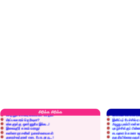
எரிப்பதா? புதைப்பதா?
எல்லாம் நன்மைக்கே.
அறிவை வைக்க மறந்துட்டானே...!
மனிதர்களது தகுதி 
சிரிக்க சிரிக்க
செத்தும் செலவு வைப்பாள் காதலி!
உள்ளங்கைகளில் ஏன
வீரப்பலகாரம் தெரியுமா?
இனிப்புப் பேச்சில்
உங்களுக்கு ஒண்ணுமே இல்ல...!
அழுது புலம்பி என்
இலையுதிர் காலம் வராது!
புகழ்ச்சிக்குப் பின்
கண்ணதாசனின் நகைச்சுவைகள்
கடவுளைக் காண உத
குறைச்சுத்தான் எடை போடறாரு...!
தகுதியில்லாதவருக
அவருக்கு ஒரு விவரமும் தெரியலடி!
உயரத்தில் இருந்தால