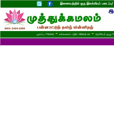
இணையத்தில் ஒரு இலக்கியப் படைப்ப
முகப்பு / Home
**
எங்களைப் பற்றி / About us
**
ஆசிரியர் குழு / 