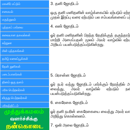
3. தனி ஜோதிடம்
மகளிர் மட்டும்
சமையல்
ஒரு தனி மனிதனின் வாழ்க்கையில் ஏற்படும் ஏற்ற
முதல் இறப்பு வரை ஏற்படும் பல சம்பவங்களைப் பற
மருத்துவம்
4. எண் ஜோதிடம்
புத்தகப் பார்வை
ஓர் தனி மனிதனின் பிறந்த தேதிக்குத் தகுந்த
சுவையான தகவல்கள்
மாற்றி அமைப்பதன் மூலம் அவர் வாழ்வில் ஏற்
சுற்றுலா
அறியப் பயன்படுத்தப்படுகின்றது.
மின் புத்தகங்கள்
தமிழ் வலைப்பூக்கள்
தேன் துளிகள்
படைப்பாளர்கள்
5. பிரசன்ன ஜோதிடம்
தினம் ஒரு தளம்
ஓர் நபர் வந்து ஜோதிடம் பார்க்கும் நேரத்தில்
வைத்து, அவர் வாழ்வில் ஏற்படும் ந
பரிசு பெற்றவர்கள்
பயன்படுத்தப்படுகின்றது.
விருது பெற்றவர்கள்
6. கைரேகை ஜோதிடம்
பரிசுத்திட்டம்
ஓர் தனி நபரின் கைரேகையை வைத்து அவர் வாழ்
அறிந்து கொள்ளலாம்.
7. ஒலி அலை ஜோதிடம்