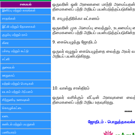
ஒருவரின் ஒலி அலைகளை மாற்றி அமைப்பதன் ம
சமையல்
தீமைகளைப் பற்றி அறியப் பயன்படுத்தப்படுகின்ற
இனிப்பு மற்றும் காரங்கள்
8. சாமுத்திரிக்கா லட்சணம்
சாதங்கள்
இட்லி மற்றும் தோசைகள்
ஒருவரின் முக அமைப்பு வைத்தும், உடலமைப்பு வ
தீமைகளைப் பற்றி அறியப் பயன்படுத்தப்படுகின்ற
குழம்பு மற்றும் ரசம்
9. கையெழுத்து ஜோதிடம்
கீரை
பச்சடி மற்றும் கூட்டு
ஒருவர் எழுதும் கையெழுத்தை வைத்து அவர் வா
அறியப் பயன்படுகிறது.
சட்னி
துவையல்
ஊறுகாய்
வற்றல் மற்றும் பொடிகள்
10. வாஸ்து சாஸ்திரம்
வடகம் மற்றும் அப்பளம்
ஒருவர் வசிக்கும் வீட்டின் அளவுகளை வைத்
சிற்றுண்டி உணவுகள்
தீமைகளைப் பற்றி அறிய உதவுகிறது.
கொழுக்கட்டை
*****
வடை
ஜோதிடம் - பொதுத்தகவல்
சுண்டல் மற்றும் பயறுகள்
பணியாரம்