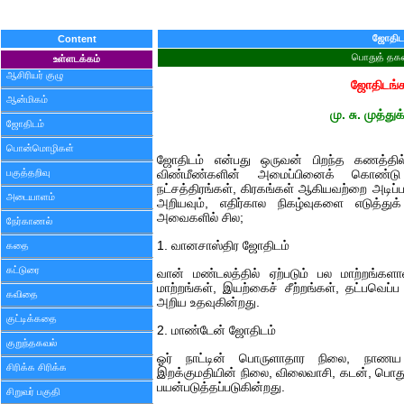
ஜோதிட
Content
பொதுத் தகவ
உள்ளடக்கம்
ஆசிரியர் குழு
ஜோதிடங்க
ஆன்மிகம்
மு. சு. முத்து
ஜோதிடம்
பொன்மொழிகள்
ஜோதிடம் என்பது ஒருவன் பிறந்த கணத்தில
பகுத்தறிவு
விண்மீண்களின் அமைப்பினைக் கொண்டு க
நட்சத்திரங்கள், கிரகங்கள் ஆகியவற்றை அட
அடையாளம்
அறியவும், எதிர்கால நிகழ்வுகளை எடுத்துக
அவைகளில் சில;
நேர்காணல்
1. வானசாஸ்திர ஜோதிடம்
கதை
கட்டுரை
வான் மண்டலத்தில் ஏற்படும் பல மாற்றங்களால
மாற்றங்கள், இயற்கைச் சீற்றங்கள், தட்பவெப்
கவிதை
அறிய உதவுகின்றது.
குட்டிக்கதை
2. மாண்டேன் ஜோதிடம்
குறுந்தகவல்
ஓர் நாட்டின் பொருளாதார நிலை, நாணய ம
சிரிக்க சிரிக்க
இறக்குமதியின் நிலை, விலைவாசி, கடன், பொத
பயன்படுத்தப்படுகின்றது.
சிறுவர் பகுதி