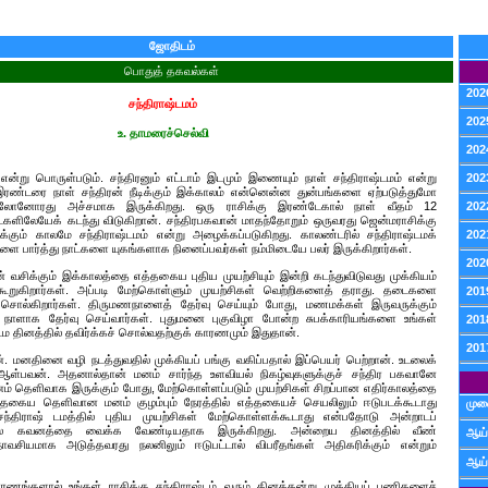
ஜோதிடம்
பொதுத் தகவல்கள்
202
சந்திராஷ்டமம்
202
உ. தாமரைச்செல்வி
202
என்று பொருள்படும். சந்திரனும் எட்டாம் இடமும் இணையும் நாள் சந்திராஷ்டமம் என்று
202
இரண்டரை நாள் சந்திரன் நீடிக்கும் இக்காலம் என்னென்ன துன்பங்களை ஏற்படுத்துமோ
பாலோனோரது அச்சமாக இருக்கிறது. ஒரு ராசிக்கு இரண்டேகால் நாள் வீதம் 12
202
ட்களிலேயேக் கடந்து விடுகிறான். சந்திரபகவான் மாதந்தோறும் ஒருவரது ஜென்மராசிக்கு
ரிக்கும் காலமே சந்திராஷ்டமம் என்று அழைக்கப்படுகிறது. காலண்டரில் சந்திராஷ்டமக்
202
களை பார்த்து நாட்களை யுகங்களாக நினைப்பவர்கள் நம்மிடையே பலர் இருக்கிறார்கள்.
202
ன் வசிக்கும் இக்காலத்தை எத்தகைய புதிய முயற்சியும் இன்றி கடந்துவிடுவது முக்கியம்
கூறுகிறார்கள். அப்படி மேற்கொள்ளும் முயற்சிகள் வெற்றிகளைத் தராது. தடைகளை
201
் சொல்கிறார்கள். திருமணநாளைத் தேர்வு செய்யும் போது, மணமக்கள் இருவருக்கும்
த நாளாக தேர்வு செய்வார்கள். புதுமனை புகுவிழா போன்ற சுபக்காரியங்களை உங்கள்
201
்டம தினத்தில் தவிர்க்கச் சொல்வதற்குக் காரணமும் இதுதான்.
201
 மனதினை வழி நடத்துவதில் முக்கியப் பங்கு வகிப்பதால் இப்பெயர் பெற்றான். உடலைக்
ஆள்பவன். அதனால்தான் மனம் சார்ந்த உளவியல் நிகழ்வுகளுக்குச் சந்திர பகவானே
் தெளிவாக இருக்கும் போது, மேற்கொள்ளப்படும் முயற்சிகள் சிறப்பான எதிர்காலத்தை
த்தகைய தெளிவான மனம் குழம்பும் நேரத்தில் எத்தகையச் செயலிலும் ஈடுபடக்கூடாது
முன
சந்திராஷ் டமத்தில் புதிய முயற்சிகள் மேற்கொள்ளக்கூடாது என்பதோடு அன்றாடப்
தல் கவனத்தை வைக்க வேண்டியதாக இருக்கிறது. அன்றைய தினத்தில் வீண்
ஆய்
ாவசியமாக அடுத்தவரது நலனிலும் ஈடுபட்டால் விபரீதங்கள் அதிகரிக்கும் என்றும்
ஆய்
ாரணங்களால் உங்கள் ராசிக்கு சந்திராஷ்டம் வரும் தினத்தன்று முக்கியப் பணிகளைச்