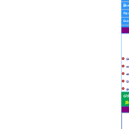
இயன
பிற 
பொத
ப
எ
ச
க
த
ப
வ
ப
ஸ
ம
ம