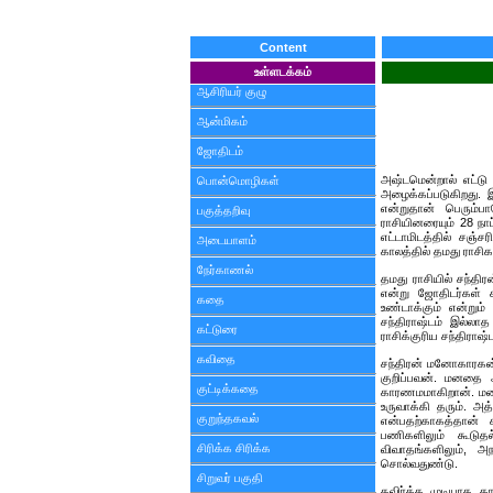
Content
உள்ளடக்கம்
ஆசிரியர் குழு
ஆன்மிகம்
ஜோதிடம்
அஷ்டமென்றால் எட்டு 
பொன்மொழிகள்
அழைக்கப்படுகிறது. 
என்றுதான் பெரும்
பகுத்தறிவு
ராசியினரையும் 28 நா
எட்டாமிடத்தில் சஞ்ச
அடையாளம்
காலத்தில் தமது ராசி
நேர்காணல்
தமது ராசியில் சந்திர
என்று ஜோதிடர்கள் 
கதை
உண்டாக்கும் என்றும
சந்திராஷ்டம் இல்லா
கட்டுரை
ராசிக்குரிய சந்திராஷ
கவிதை
சந்திரன் மனோகாரகன்.
குறிப்பவன். மனதை 
குட்டிக்கதை
காரணமமாகிறான். மனம
உருவாக்கி தரும். அ
குறுந்தகவல்
என்பதற்காகத்தான் 
பணிகளிலும் கூடு
சிரிக்க சிரிக்க
விவாதங்களிலும், அந
சொல்வதுண்டு.
சிறுவர் பகுதி
தவிர்க்க முடியாத க