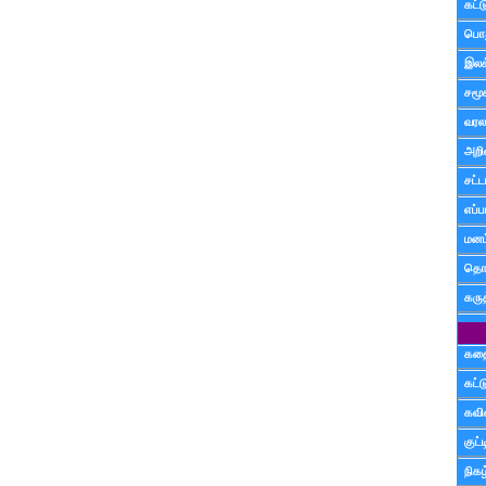
கட்
பொத
இலக
சமூ
வரல
அறி
சட்ட
எப்ப
மனம்
தொட
கரு
கத
கட்
கவ
குட
நிகழ