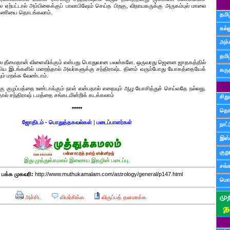
ஏற்பட்டால் அம்பிகைக்குப் பாலாபிஷேம் செய்த பிறகு, விநாயகருக்கு அருகம்புல் மாலை
கு பணியை தொடங்கலாம்.
தமிழ
கல்ல
அச்
தமி
ாலே தீமைதான் விளைவிக்கும் என்பது பொதுவான பலன்களே. ஒருவரது ஜெனன ஜாதகத்தில்
ஆகிய இடங்களில் மறைந்தால் அவர்களுக்கு சந்திராஷ்ட தினம் வரும்போது யோகத்தையேக்
கருத
ம் மறக்க வேண்டாம்.
்கு குழப்பத்தை உண்டாக்கும் நாள் என்பதால் எதையும் ஆழ யோசித்துச் செய்வதே நல்லது.
ால் சந்திராஷ் டமத்தை சங்கடமின்றிக் கடக்கலாம்
சிற
*****
தொ
ஜோதிடம் - பொதுத்தகவல்கள்
|
படைப்பாளர்கள்
நாட்
இஸ்
குற
இது முத்துக்கமலம் இணைய இதழின் படைப்பு.
சங்
க்க முகவரி:
http://www.muthukamalam.com/astrology/general/p147.html
மொழ
அச்சிட
விமர்சிக்க
விருப்பத் தளமாக்க