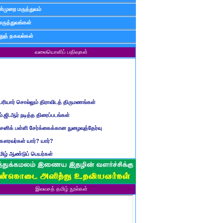
்முறை மருத்துவம்
மருத்துவங்கள்
ுத் தகவல்கள்
வலையொளிப் பதிவுகள்
ெரியார் சொல்லும் திராவிடத் திருமணங்கள்
ம்.ஜி.ஆர் நடித்த திரைப்படங்கள்
ைனிக் பள்ளி சேர்க்கைக்கான நுழைவுத்தேர்வு
ௌரவர்கள் யார்? யார்?
மிழ் ஆண்டுப் பெயர்கள்
ிள்ளையார் சுழி வந்தது எப்படி?
ருவது போவது, வந்தால் போகாது, போனால் வராது...?
ண்டைய படைப் பெயர்கள்
இலவசத் தமிழ் நூல்கள்
்ரீ அன்னை உணர்த்திய மலர்கள்
ாணவன் எப்படி இருக்க வேண்டும்?
ரம் என்பதன் பொருள் என்ன?