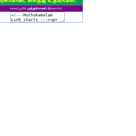
சிகலா தனசேகரன்
வலைப்பூவில்
முத்துக்கமலம்
இணைக்க...
இளவல்" ஹரிஹரன்
ுனைவர். மு. பழனியப்பன்
ாசுகி நடேசன்
ா. காருண்யா
யல்பட்டி கண்ணன்
விதா பால்பாண்டி
ுதா தாமோதரன்
ாஜேஸ்வரி மணிகண்டன்
ாணிக்கவாசுகி செந்தில்குமார்