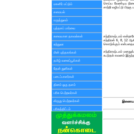
செய்ய வேண்டிய நிலை 
மகளிர் மட்டும்
சாற்றி வழிபட்டு பிற
சமையல்
மருத்துவம்
புத்தகப் பார்வை
சுவையான தகவல்கள்
சந்திராஷ்டமம் என்ற
சந்திரன் 6, 8, 12 
கொடுக்கும் என்பதையு
சுற்றுலா
சந்திராஷ்டமம் மனதுக
மின் புத்தகங்கள்
கூடுதல் கவனம் இருந்த
தமிழ் வலைப்பூக்கள்
தேன் துளிகள்
படைப்பாளர்கள்
தினம் ஒரு தளம்
பரிசு பெற்றவர்கள்
விருது பெற்றவர்கள்
இணைய ப
பரிசுத்திட்டம்