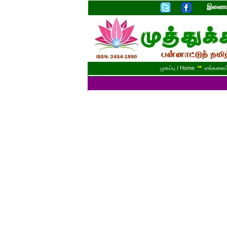
இணையத
முகப்பு / Home
**
எங்களைப் 