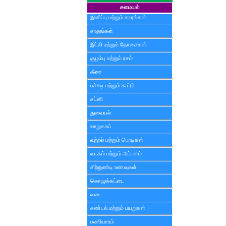
சமையல்
இனிப்பு மற்றும் காரங்கள்
சாதங்கள்
இட்லி மற்றும் தோசைகள்
குழம்பு மற்றும் ரசம்
கீரை
பச்சடி மற்றும் கூட்டு
சட்னி
துவையல்
ஊறுகாய்
வற்றல் மற்றும் பொடிகள்
வடகம் மற்றும் அப்பளம்
சிற்றுண்டி உணவுகள்
கொழுக்கட்டை
வடை
சுண்டல் மற்றும் பயறுகள்
பணியாரம்