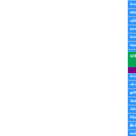
பொ
விட
புதி
தகவ
மொழ
தொ
பொத
பல் 
ஓமி
ஆயு
அக்க
சித்
இயற
உளவி