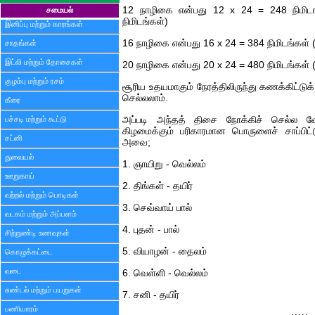
12 நாழிகை என்பது 12 x 24 = 248 நிமிடங
சமையல்
நிமிடங்கள்)
இனிப்பு மற்றும் காரங்கள்
16 நாழிகை என்பது 16 x 24 = 384 நிமிடங்கள் 
சாதங்கள்
இட்லி மற்றும் தோசைகள்
20 நாழிகை என்பது 20 x 24 = 480 நிமிடங்கள் 
குழம்பு மற்றும் ரசம்
சூரிய உதயமாகும் நேரத்திலிருந்து கணக்கிட்ட
செல்லலாம்.
கீரை
பச்சடி மற்றும் கூட்டு
அப்படி அந்தத் திசை நோக்கிச் செல்ல வ
கிழமைக்கும் பரிகாரமான பொருளைச் சாப்பிட்ட
சட்னி
அவை;
துவையல்
1. ஞாயிறு - வெல்லம்
ஊறுகாய்
2. திங்கள் - தயிர்
வற்றல் மற்றும் பொடிகள்
3. செவ்வாய் பால்
வடகம் மற்றும் அப்பளம்
4. புதன் - பால்
சிற்றுண்டி உணவுகள்
5. வியாழன் - தைலம்
கொழுக்கட்டை
வடை
6. வெள்ளி - வெல்லம்
சுண்டல் மற்றும் பயறுகள்
7. சனி - தயிர்
பணியாரம்