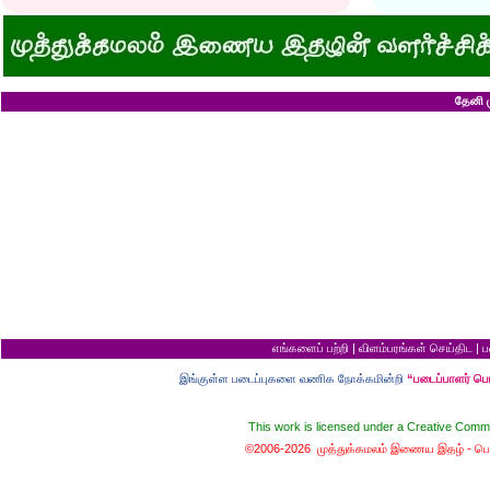
அவருக்கு ஒரு விவரமும் தெரியலடி!
உயரத்தில் இருந்தால
குனிஞ்ச தலை நிமிராத பொண்ணு...?
ராமன் ராவணனிடம் 
இடத்தைக் காலி பண்ணுங்க...!
அழியப் போவதில்
சொறி சிரங்குக்கு ஒரு பாடல்!
கழுதைக்குக் கிடைக
மாமியாரு பச்சைக்கிளி மாதிரி!
எல்லாம் ஒரு கோவண
மாபாவியோர் வாழும் மதுரை
சிங்கத்திற்கு வாழை
இளைய பெண்ணைக் கட்டித் தருவீங்களா?
வலை வீசிப் பிடித்
தேனி ம
ஸ்ரீரங்கத்து யானைக்கு நாமம்!
சாவிலிருந்து தப்பி
அகிலாவை அபின்னு கூப்பிடுறியே...?
இறை வழிபாட்டிற்கு 
ஆறு தலையுடன் தூங்க முடியுமா?
கல்லெறிந்தவனுக்க
கவிஞரை விடக் கலைஞர்?
சிவபெருமான் முன்ப
பேயைப் பார்க்க ஒரு வாய்ப்பு!
வீண் புகழ்ச்சிக்க
கடைசியாகக் கிடைத்த தகவல்!
ராமன் எப்படி ராமச்
மூன்றாம் தர ஆட்சி
அக்காவை மணந்த
பெயர்தான் கெட்டுப் போகிறது!
சிவபெருமான் செய்
தபால்காரர் வேலை!
இராமன் சாப்பாட்ட
எலிக்கு ஊசி போட்டாச்சா?
சொர்க்கத்திற்குள்
சவ ஊர்வலத்தில் எப்படிப் போவது?
புண்ணிய நதிகளில் 
சம அளவு என்றால்...?
பயமிருப்பவன் வாழ்வ
குறள் யாருக்காக...?
தகுதி இல்லாமல் தம
எலி திருமணம் செய்து கொண்டால்?
கழுதையின் புத்திச
யாருக்கு உங்க ஓட்டு?
விற்ற மரத்தைத் திர
வரி செலுத்தாமல் ஏமாற்றுவது எப்படி?
தலைமை ஒன்றுக்கு
எங்களைப் பற்றி
|
விளம்பரங்கள் செய்திட
|
ப
கடவுளுக்குப் புரியவில்லை...?
சொர்க்கமும் நரகமு
முதலாளி... மூளையிருக்கா...?
திரிசங்கு சுவர்க்க
இங்குள்ள படைப்புகளை வணிக நோக்கமின்றி
“படைப்பாளர் ப
மூன்று வரங்கள்
புத்திசாலி வாயைத்
கழுதையுடன் கால்பந்து விளையாட்டு!
இறைவன் தப்புக் 
நான் வழக்கறிஞர்
ஆணவத்தால் வந்த 
This work is licensed under a
Creative Commo
பெண்ணின் வாழ்க்கை பந்து போன்றது
சொர்க்கத்துக்கான ந
பொழைக்கத் தெரிஞ்சவன்
சொர்க்க வாசல் திற
©2006-2026 முத்துக்கமலம் இணைய இதழ் -
பொ
காதல்... மொழிகள்
வழுக்கைத் தலைக்கு
மனைவிக்குப் பயப்ப