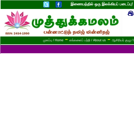
இணையத்தில் ஒரு இலக்கியப் படைப்ப
முகப்பு / Home
**
எங்களைப் பற்றி / About us
**
ஆசிரியர் குழு / 