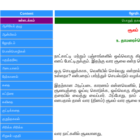
ஜோதிட
Content
உள்ளடக்கம்
பொதுத் தகவ
ஆசிரியர் குழு
சூலம்
ஆன்மிகம்
உ. தாமரைச்ச
ஜோதிடம்
பொன்மொழிகள்
நாட்காட்டி மற்றும் பஞ்சாங்களில் ஒவ்வொரு 
பகுத்தறிவு
எனப் போட்டிருக்கும். இதற்கு வார சூலை என்ற ப
அடையாளம்
ஒரு செயலுக்காக, வெளியில் செல்வது என்றால்,
உள்ளதா? என்பதைப் பார்த்துச் செயல்படும் வழக்க
நேர்காணல்
கதை
இதற்கான அடிப்படை காரணம் என்னவெனில், 
சூலாயுத்தை ஓய்வு கொடுக்க, ஒவ்வொரு கிழமை
கட்டுரை
தரையில் வைத்து வைப்பார். அப்போது, நாம
எனபதால் தான் வார (தினம்) சூலம் வார சூலை 
கவிதை
குட்டிக்கதை
குறுந்தகவல்
சிரிக்க சிரிக்க
வார நாட்களில் சூலமானது,
சிறுவர் பகுதி