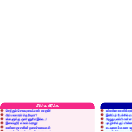
எரிப்பதா? புதைப்பதா?
எல்லாம் நன்மைக்கே.
அறிவை வைக்க மறந்துட்டானே...!
மனிதர்களது தகுதி 
சிரிக்க சிரிக்க
செத்தும் செலவு வைப்பாள் காதலி!
உள்ளங்கைகளில் ஏன
வீரப்பலகாரம் தெரியுமா?
இனிப்புப் பேச்சில்
உங்களுக்கு ஒண்ணுமே இல்ல...!
அழுது புலம்பி என்
இலையுதிர் காலம் வராது!
புகழ்ச்சிக்குப் பின்
கண்ணதாசனின் நகைச்சுவைகள்
கடவுளைக் காண உத
குறைச்சுத்தான் எடை போடறாரு...!
தகுதியில்லாதவருக