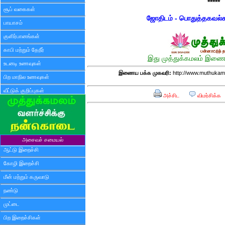
*****
சூப் வகைகள்
ஜோதிடம் - பொதுத்தகவல்
பாயாசம்
குளிர்பானங்கள்
காபி மற்றும் தேநீர்
இது முத்துக்கமலம் இணைய
உடனடி உணவுகள்
இணைய பக்க முகவரி:
http://www.muthukam
பிற மாநில உணவுகள்
வீட்டுக் குறிப்புகள்
அச்சிட
விமர்சிக்க
அசைவச் சமையல்
ஆட்டு இறைச்சி
கோழி இறைச்சி
மீன் மற்றும் கருவாடு
நண்டு
முட்டை
பிற இறைச்சிகள்