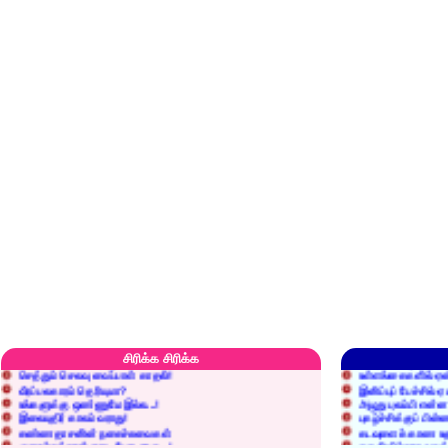
எரிப்பதா? புதைப்பதா?
எல்லாம் நன்மைக்கே.
அறிவை வைக்க மறந்துட்டானே...!
மனிதர்களது தகுதி 
சிரிக்க சிரிக்க
செத்தும் செலவு வைப்பாள் காதலி!
உள்ளங்கைகளில் ஏன
வீரப்பலகாரம் தெரியுமா?
இனிப்புப் பேச்சில்
உங்களுக்கு ஒண்ணுமே இல்ல...!
அழுது புலம்பி என்
இலையுதிர் காலம் வராது!
புகழ்ச்சிக்குப் பின்
கண்ணதாசனின் நகைச்சுவைகள்
கடவுளைக் காண உத
குறைச்சுத்தான் எடை போடறாரு...!
தகுதியில்லாதவருக