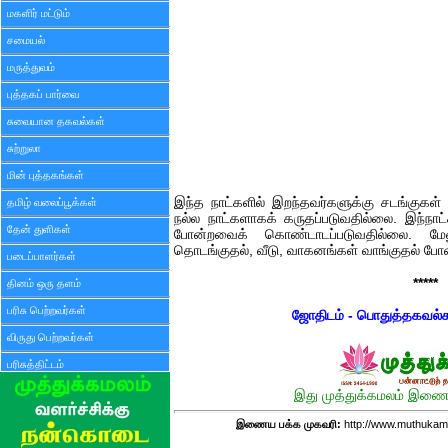
மகளிர் மட்டும்
சமையல்
மருத்துவம்
புத்தகப் பார்வை
சுவையான தகவல்கள்
சுற்றுலா
மின் புத்தகங்கள்
இந்த நாட்களில் இறந்தவர்களுக்கு சடங்குகள் 
தமிழ் வலைப்பூக்கள்
நல்ல நாட்களாகக் கருதப்படுவதில்லை. இந்நா
தேன் துளிகள்
போன்றவைக் கொண்டாடப்படுவதில்லை. மே
தொடங்குதல், வீடு, வாகனங்கள் வாங்குதல் போன
படைப்பாளர்கள்
*****
தினம் ஒரு தளம்
பரிசு பெற்றவர்கள்
ஜோதிடம் - பொதுத்தகவல்
விருது பெற்றவர்கள்
பரிசுத்திட்டம்
இது முத்துக்கமலம் இணைய
இணைய பக்க முகவரி:
http://www.muthukam