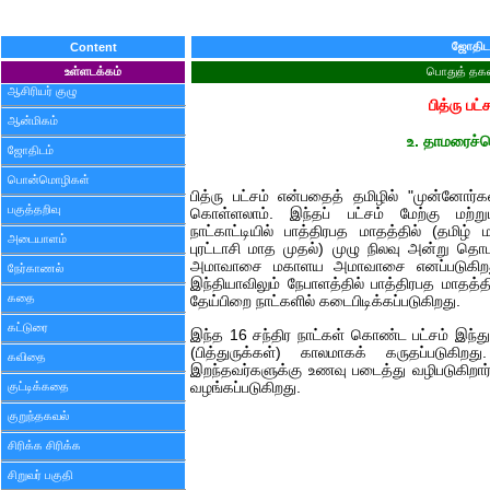
ஜோதிட
Content
உள்ளடக்கம்
பொதுத் தகவ
ஆசிரியர் குழு
பித்ரு பட்
ஆன்மிகம்
உ. தாமரைச்ச
ஜோதிடம்
பொன்மொழிகள்
பித்ரு பட்சம் என்பதைத் தமிழில் "முன்னோர்
பகுத்தறிவு
கொள்ளலாம். இந்தப் பட்சம் மேற்கு மற்று
நாட்காட்டியில் பாத்திரபத மாதத்தில் (தமி
அடையாளம்
புரட்டாசி மாத முதல்) முழு நிலவு அன்று த
அமாவாசை மகாளய அமாவாசை எனப்படுகிறது)
நேர்காணல்
இந்தியாவிலும் நேபாளத்தில் பாத்திரபத மாதத்த
கதை
தேய்பிறை நாட்களில் கடைபிடிக்கப்படுகிறது.
கட்டுரை
இந்த 16 சந்திர நாட்கள் கொண்ட பட்சம் இந்த
(பித்துருக்கள்) காலமாகக் கருதப்படுகிறத
கவிதை
இறந்தவர்களுக்கு உணவு படைத்து வழிபடுகிறார்
குட்டிக்கதை
வழங்கப்படுகிறது.
குறுந்தகவல்
சிரிக்க சிரிக்க
சிறுவர் பகுதி