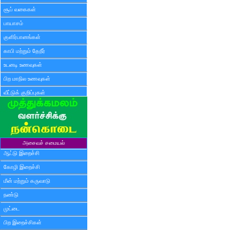
சூப் வகைகள்
பாயாசம்
குளிர்பானங்கள்
காபி மற்றும் தேநீர்
உடனடி உணவுகள்
பிற மாநில உணவுகள்
வீட்டுக் குறிப்புகள்
அசைவச் சமையல்
ஆட்டு இறைச்சி
கோழி இறைச்சி
மீன் மற்றும் கருவாடு
நண்டு
முட்டை
பிற இறைச்சிகள்