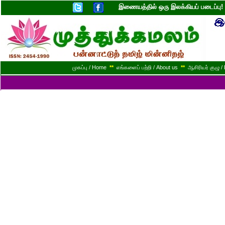
இணையத்தில் ஒரு இலக்கியப் படைப்ப
முகப்பு / Home
**
எங்களைப் பற்றி / About us
**
ஆசிரியர் குழு / 