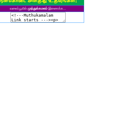
ுனைவர் தி. கல்பனாதேவி
வலைப்பூவில்
முத்துக்கமலம்
இணைக்க...
சிகலா தனசேகரன்
இளவல்" ஹரிஹரன்
ுனைவர். மு. பழனியப்பன்
ாசுகி நடேசன்
ா. காருண்யா
யல்பட்டி கண்ணன்
விதா பால்பாண்டி
ுதா தாமோதரன்
ாஜேஸ்வரி மணிகண்டன்
ாணிக்கவாசுகி செந்தில்குமார்