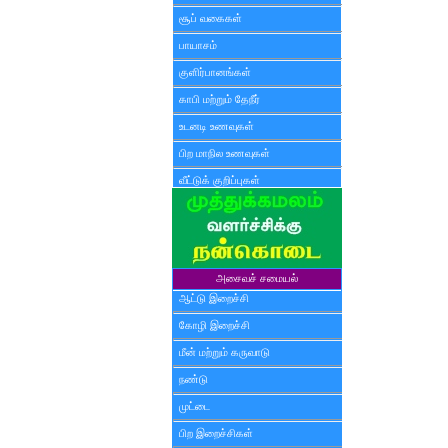
சூப் வகைகள்
பாயாசம்
குளிர்பானங்கள்
காபி மற்றும் தேநீர்
உடனடி உணவுகள்
பிற மாநில உணவுகள்
வீட்டுக் குறிப்புகள்
அசைவச் சமையல்
ஆட்டு இறைச்சி
கோழி இறைச்சி
மீன் மற்றும் கருவாடு
நண்டு
முட்டை
பிற இறைச்சிகள்