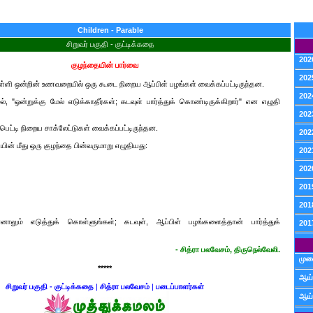
Children - Parable
சிறுவர் பகுதி - குட்டிக்கதை
202
குழந்தையின் பார்வை
202
ளி ஒன்றின் உணவறையில் ஒரு கூடை நிறைய ஆப்பிள் பழங்கள் வைக்கப்பட்டிருந்தன.
202
், "ஒன்றுக்கு மேல் எடுக்காதீர்கள்; கடவுள் பார்த்துக் கொண்டிருக்கிறார்" என எழுதி
202
ெட்டி நிறைய சாக்லேட்டுகள் வைக்கப்பட்டிருந்தன.
202
ியின் மீது ஒரு குழந்தை பின்வருமாறு எழுதியது:
202
202
201
201
னாலும் எடுத்துக் கொள்ளுங்கள்; கடவுள், ஆப்பிள் பழங்களைத்தான் பார்த்துக்
201
- சித்ரா பலவேசம், திருநெல்வேலி.
முன
*****
ஆய்
சிறுவர் பகுதி - குட்டிக்கதை
|
சித்ரா பலவேசம்
|
படைப்பாளர்கள்
ஆய்