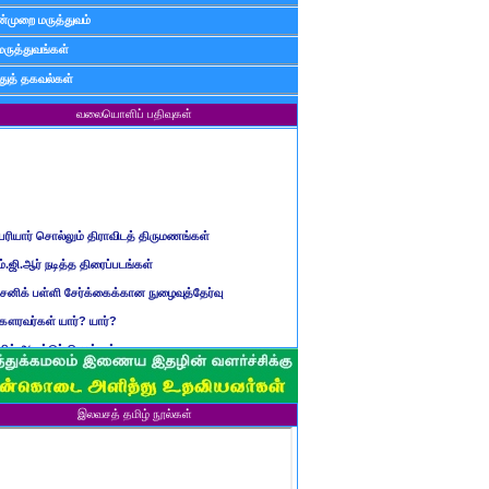
்முறை மருத்துவம்
மருத்துவங்கள்
ுத் தகவல்கள்
வலையொளிப் பதிவுகள்
ெரியார் சொல்லும் திராவிடத் திருமணங்கள்
ம்.ஜி.ஆர் நடித்த திரைப்படங்கள்
ைனிக் பள்ளி சேர்க்கைக்கான நுழைவுத்தேர்வு
ௌரவர்கள் யார்? யார்?
மிழ் ஆண்டுப் பெயர்கள்
ிள்ளையார் சுழி வந்தது எப்படி?
ருவது போவது, வந்தால் போகாது, போனால் வராது...?
இலவசத் தமிழ் நூல்கள்
ண்டைய படைப் பெயர்கள்
்ரீ அன்னை உணர்த்திய மலர்கள்
ாணவன் எப்படி இருக்க வேண்டும்?