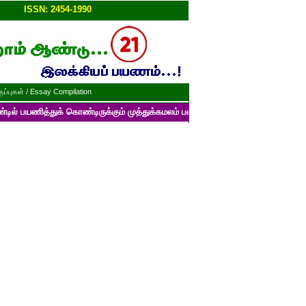
ப்பு!!
ISSN: 2454-1990
ப்புகள் / Essay Compilation
துக் கொண்டிருக்கும் முத்துக்கமலம் பன்னாட்டுத் தமிழ் மின்னிதழின் படைப்பு