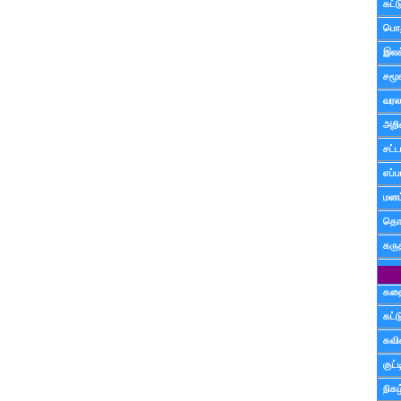
கட்
பொத
இலக
சமூ
வரல
அறி
சட்ட
எப்ப
மனம்
தொட
கரு
கத
கட்
கவ
குட
நிகழ