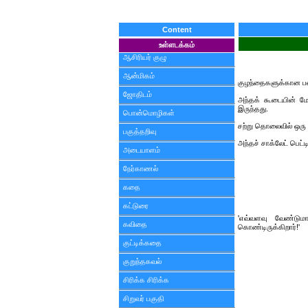
Content
உள்ளடக்கம்
ஆசிரியர் குழு
ஆன்மிகம்
குழந்தைகளுக்கான பள்
ஜோதிடம்
அந்தக் கூடையின் மேல
இருந்தது.
பொன்மொழிகள்
சற்று தொலைவில் ஒரு ப
பகுத்தறிவு
அந்தச் சாக்லேட் பெட்ட
அடையாளம்
நேர்காணல்
கதை
கட்டுரை
'எவ்வளவு வேண்டுமா
கவிதை
கொண்டிருக்கிறார்!'
குட்டிக்கதை
குறுந்தகவல்
சிரிக்க சிரிக்க
சிறுவர் பகுதி