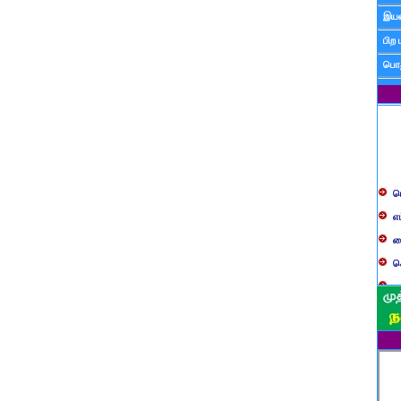
இயன
பிற 
பொத
ப
எ
ச
க
த
ப
வ
ப
ஸ
ம