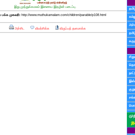
இது முத்துக்கமலம் இணைய இதழின் படைப்பு.
தமிழ
பக்க முகவரி:
http://www.muthukamalam.com/children/parable/p108.html
கல்ல
அச்
அச்சிட
விமர்சிக்க
விருப்பத் தளமாக்க
தமி
கருத
சிற
தொ
நாட்
இஸ்
குற
சங்
மொழ