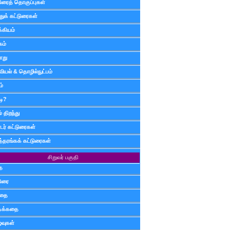
டுரைத் தொகுப்புகள்
ுக் கட்டுரைகள்
்கியம்
கம்
ாறு
வியல் & தொழில்நுட்பம்
ம்
டி?
 திறந்து
ர் கட்டுரைகள்
த்தரங்கக் கட்டுரைகள்
சிறுவர் பகுதி
ை
டுரை
ிதை
்டிக்கதை
்வுகள்