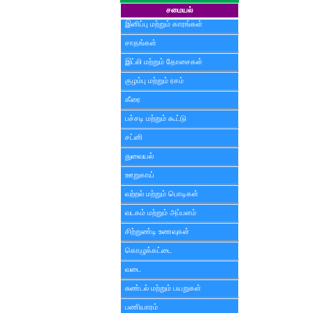
சமையல்
இனிப்பு மற்றும் காரங்கள்
சாதங்கள்
இட்லி மற்றும் தோசைகள்
குழம்பு மற்றும் ரசம்
கீரை
பச்சடி மற்றும் கூட்டு
சட்னி
துவையல்
ஊறுகாய்
வற்றல் மற்றும் பொடிகள்
வடகம் மற்றும் அப்பளம்
சிற்றுண்டி உணவுகள்
கொழுக்கட்டை
வடை
சுண்டல் மற்றும் பயறுகள்
பணியாரம்