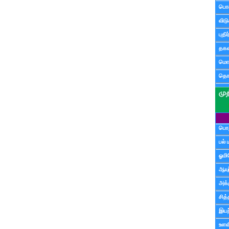
பொ
விட
புதி
தகவ
மொழ
தொ
பொத
பல் 
ஓமி
ஆயு
அக்க
சித்
இயற
உளவி