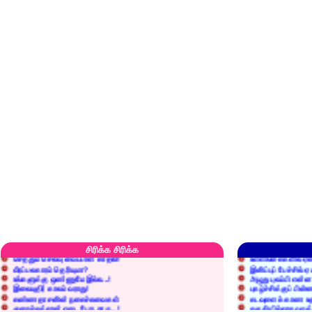
எரிப்பதா? புதைப்பதா?
எல்லாம் நன்மைக்கே.
அறிவை வைக்க மறந்துட்டானே...!
மனிதர்களது தகுதி 
சிரிக்க சிரிக்க
செத்தும் செலவு வைப்பாள் காதலி!
உள்ளங்கைகளில் ஏன
வீரப்பலகாரம் தெரியுமா?
இனிப்புப் பேச்சில்
உங்களுக்கு ஒண்ணுமே இல்ல...!
அழுது புலம்பி என்
இலையுதிர் காலம் வராது!
புகழ்ச்சிக்குப் பின்
கண்ணதாசனின் நகைச்சுவைகள்
கடவுளைக் காண உத
குறைச்சுத்தான் எடை போடறாரு...!
தகுதியில்லாதவருக
அவருக்கு ஒரு விவரமும் தெரியலடி!
உயரத்தில் இருந்தால