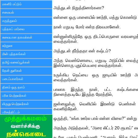
மகளிர் மட்டும்
அத்துடன் நிறுத்தினார்களா?
சமையல்
என்னை ஒரு பானையில் ஊற்றி, மத்து கொண்டு 
மருத்துவம்
நான் மறுபடி மோர் என்ற திரவமானேன்.
புத்தகப் பார்வை
என்னுள்ளிருந்தே ஒரு திடப்பொருளை வரவழைத
சுவையான தகவல்கள்
வைத்தார்கள்.
சுற்றுலா
அத்துடன் தீர்ந்ததா என் கஷ்டம்?
மின் புத்தகங்கள்
அந்த வெண்ணெயை, மறுபடி அடுப்பில் வைத்து 
தமிழ் வலைப்பூக்கள்
இன்னொரு புதுப்பெயரை வைத்தார்கள்.
தேன் துளிகள்
உருக்கிய நெய்யை ஒரு ஜாடியில் ஊற்றி அந்த
படைப்பாளர்கள்
வைத்தார்கள்.
தினம் ஒரு தளம்
பாலாக இருந்த நான், பட்ட கஷ்டங்களை
நினைத்தபடியே இருந்த நேரத்தில்,
பரிசு பெற்றவர்கள்
ஜன்னலுக்கு வெளியில் இரண்டு பெண்கள
விருது பெற்றவர்கள்
கவனித்தேன்.
பரிசுத்திட்டம்
ஒருத்தி, “உங்க ஊர்ல பால் என்ன விலை?” என்று 
அதற்கு அடுத்தவள், “அரை லிட்டர் 20 ரூபாய்” எ
உடனே முதல் பெண்மணி, “ஆனால், இந்த நெய் 