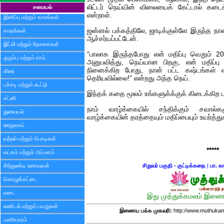
லிட்டர் நெய்யின் விலையைக் கேட்டால் கட
சமையல்
என்றாள்.
இனிப்பு மற்றும் காரங்கள்
ஜன்னல் பக்கத்திலே, ஜாடிக்குள்ளே இருந்த ந
சாதங்கள்
ஆச்சர்யப்பட்டேன்.
இட்லி மற்றும் தோசைகள்
“பாலாக இருந்தபோது என் மதிப்பு வெறும் 
குழம்பு மற்றும் ரசம்
அனுபவித்து, நெய்யான பிறகு, என் மதிப்ப
நினைக்கிற போது, நான் பட்ட கஷ்டங்கள் எ
கீரை
தெரியவில்லை!” என்றது அந்த நெய்.
பச்சடி மற்றும் கூட்டு
இந்தக் கதை மூலம் உங்களுக்க்குக் கிடைக்கிற 
சட்னி
நாம் வாழ்க்கையில் சந்திக்கும் சவால்
துவையல்
வாழ்க்கையின் தரத்தையும் மதிப்பையும் உயர்த்த
ஊறுகாய்
வற்றல் மற்றும் பொடிகள்
*****
வடகம் மற்றும் அப்பளம்
சிற்றுண்டி உணவுகள்
சிறுவர் பகுதி - குட்டிக்கதை
|
பா. க
கொழுக்கட்டை
வடை
இது முத்துக்கமலம் இணைய
சுண்டல் மற்றும் பயறுகள்
இணைய பக்க முகவரி:
http://www.muthukam
பணியாரம்