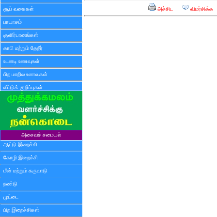
சூப் வகைகள்
அச்சிட
விமர்சிக்க
பாயாசம்
குளிர்பானங்கள்
காபி மற்றும் தேநீர்
உடனடி உணவுகள்
பிற மாநில உணவுகள்
வீட்டுக் குறிப்புகள்
அசைவச் சமையல்
ஆட்டு இறைச்சி
கோழி இறைச்சி
மீன் மற்றும் கருவாடு
நண்டு
முட்டை
பிற இறைச்சிகள்