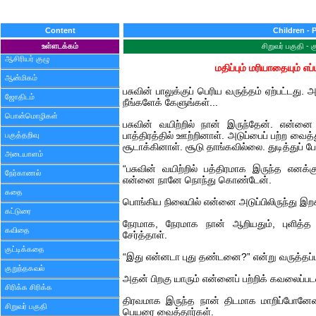
Content
Children - 
உள்ளடக்கம்
சிறுவர் பகுதி - 
ஆசிரியர் குழு
மதிப்பும் மரியாதையும் எப
ஆன்மிகம்
பசுவின் பாலுக்குப் பெரிய வருத்தம் ஏற்பட்ட
ஜோதிடம்
நீங்களேக் கேளுங்கள்...
பொன்மொழிகள்
பசுவின் வயிற்றில் நான் இருந்தேன். என்னை ஒ
பகுத்தறிவு
பாத்திரத்தில் ஊற்றினாள். அடுப்பைப் பற்ற வைத்
சூடாக்கினாள். சூடு தாங்கவில்லை. துடித்துப்
அடையாளம்
“பசுவின் வயிற்றில் பத்திரமாக இருந்த என
நேர்காணல்
என்னை நானே நொந்து கொண்டேன்.
கதை
பொங்கிய நிலையில் என்னை அடுப்பிலிருந்து இற
கட்டுரை
நேரமாக, நேரமாக நான் ஆறியதும், புளித
கவிதை
சேர்த்தாள்.
குட்டிக்கதை
“இது என்னடா புது தண்டனை?” என்று வருத்தப்ப
குறுந்தகவல்
அதன் பிறகு யாரும் என்னைப் பற்றிக் கவலைப்ப
சிரிக்க சிரிக்க
திரவமாக இருந்த நான் திடமாக மாறிப்போனேன்
சிறுவர் பகுதி
பெயரை வைத்தார்கள்.