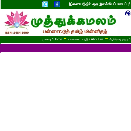
இணையத்தில் ஒரு இலக்கியப் படைப்ப
முகப்பு / Home
**
எங்களைப் பற்றி / About us
**
ஆசிரியர் குழு / 