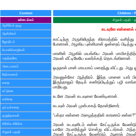
Content
Children - 
உள்ளடக்கம்
சிறுவர் பகுதி - 
ஆசிரியர் குழு
கடவுளே என்னைக் காப
ஆன்மிகம்
காட்டிற்கு அருகிலிருந்த கிராமத்தில் வசித்
ஜோதிடம்
போனான், அழகிய புள்ளிமான் ஒன்றைப் பிடித்து 
பொன்மொழிகள்
மானின் அழகில் மயங்கிய அவன் மாமிசத்
பகுத்தறிவு
அவன் வீட்டிலேயே வளர்க்கத் தொடங்கினான்.
அடையாளம்
ஒருநாள் மான் மாயமாய் மறைந்து விட்டது. அது
நேர்காணல்
அவனுக்கோ ஆத்திரம். இந்த மானை யார் பிடித
இருந்தாலும் தேடிக் கண்டுபிடித்துப் பழி 
கதை
மாறியது.
கட்டுரை
உடனே அவன் கடவுளை வேண்டினான்.
கவிதை
கடவுள் அவன் முன்பாகத் தோன்றினார்.
குட்டிக்கதை
“பக்தா என்னை அழைத்ததின் காரணம் என்ன?” என
குறுந்தகவல்
சிரிக்க சிரிக்க
அவன் கடவுளிடம் என்ன கேட்டிருக்க வேண்
யாரோ அபகரித்துச் சென்று விட்டார்கள். அந
சிறுவர் பகுதி
அவன் கேட்டிருக்க வேண்டும். ஆனால் அவன் 