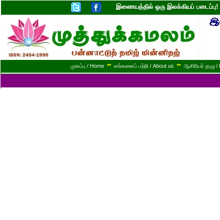
இணையத்தில் ஒரு இலக்கியப் படைப்ப
முகப்பு / Home
**
எங்களைப் பற்றி / About us
**
ஆசிரியர் குழு / 