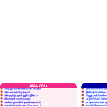
எரிப்பதா? புதைப்பதா?
எல்லாம் நன்மைக்கே.
அறிவை வைக்க மறந்துட்டானே...!
மனிதர்களது தகுதி 
சிரிக்க சிரிக்க
செத்தும் செலவு வைப்பாள் காதலி!
உள்ளங்கைகளில் ஏன
வீரப்பலகாரம் தெரியுமா?
இனிப்புப் பேச்சில்
உங்களுக்கு ஒண்ணுமே இல்ல...!
அழுது புலம்பி என்
இலையுதிர் காலம் வராது!
புகழ்ச்சிக்குப் பின்
கண்ணதாசனின் நகைச்சுவைகள்
கடவுளைக் காண உத
குறைச்சுத்தான் எடை போடறாரு...!
தகுதியில்லாதவருக
அவருக்கு ஒரு விவரமும் தெரியலடி!
உயரத்தில் இருந்தால