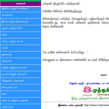
பக்தன் திரும்பிப் பார்த்தான்.
சமையல்
இனிப்பு மற்றும் காரங்கள்
அங்கே சிங்கம் நின்றிருந்தது.
சாதங்கள்
சிங்கத்தைப் பார்த்த அவனுக்குப் பழிவாங்கும் க
இட்லி மற்றும் தோசைகள்
கொண்டது. கை கால் எல்லாம் நடுங்கத் தொட
தொடங்கினான்.
குழம்பு மற்றும் ரசம்
கீரை
பச்சடி மற்றும் கூட்டு
சட்னி
“கடவுளே என்னைக் காப்பாற்று...”
துவையல்
அவனுடைய நிலையை எண்ணிக் கடவுள் சிரித்தார
ஊறுகாய்
வற்றல் மற்றும் பொடிகள்
வடகம் மற்றும் அப்பளம்
*****
சிற்றுண்டி உணவுகள்
சிறுவர் பகுதி - குட்டிக்கதை
|
பா. க
கொழுக்கட்டை
வடை
இது முத்துக்கமலம் இணைய
சுண்டல் மற்றும் பயறுகள்
இணைய பக்க முகவரி:
http://www.muthukam
பணியாரம்