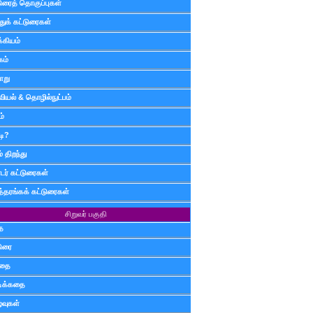
டுரைத் தொகுப்புகள்
ுக் கட்டுரைகள்
்கியம்
கம்
ாறு
வியல் & தொழில்நுட்பம்
ம்
டி?
 திறந்து
ர் கட்டுரைகள்
த்தரங்கக் கட்டுரைகள்
சிறுவர் பகுதி
ை
டுரை
ிதை
்டிக்கதை
்வுகள்