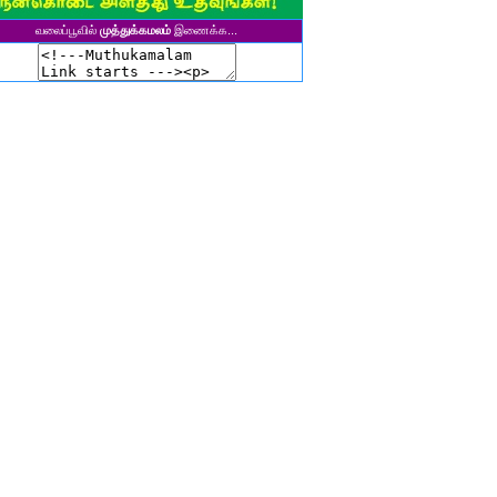
ுனைவர் தி. கல்பனாதேவி
வலைப்பூவில்
முத்துக்கமலம்
இணைக்க...
சிகலா தனசேகரன்
இளவல்" ஹரிஹரன்
ுனைவர். மு. பழனியப்பன்
ாசுகி நடேசன்
ா. காருண்யா
யல்பட்டி கண்ணன்
விதா பால்பாண்டி
ுதா தாமோதரன்
ாஜேஸ்வரி மணிகண்டன்
ாணிக்கவாசுகி செந்தில்குமார்