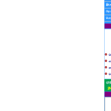
இயன
பிற 
பொத
ப
எ
ச
க
த
ப
வ
ப
ஸ
ம