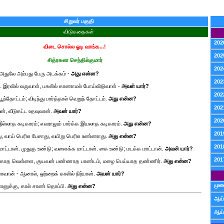
சிறுவர் பகுதி
விடுகதைகள்
202
விடை சொல்ல ஓடி வாங்க...!
202
சித்ரகலா செந்தில்குமார்
202
. அதுலே அம்பது பேரு அடக்கம் -
அது என்ன?
202
. இரவில் வருவாள், பகலில் காணாமல் போய்விடுவாள் -
அவள் யார்?
202
ூந்தோட்டம்; விடிந்து பார்த்தால் வெறுந் தோட்டம்.
அது என்ன?
202
வன், வீடுகட்ட உதவுவான்.
அவன் யார்?
202
இல்லாத கடிகாரம்; எவராலும் பார்க்க இயலாத கடிகாரம்.
அது என்ன?
201
ு, வாய் பெரிசு பேசாது, வயிறு பெரிசு உண்ணாது.
அது என்ன?
201
 மாட்டான். முதுகு உண்டு; வளைக்க மாட்டான். கை உண்டு; மடக்க மாட்டான்.
அவன் யார்?
201
காத வெள்ளை, குயவன் பண்ணாத பாண்டம், மழை பெய்யாத தண்ணிர்.
அது என்ன?
போவான் - ஆனால், ஒற்றைக் காலில் நிற்பான்.
அவன் யார்?
முன
ளனுக்கு, கால் சாண் தொப்பி.
அது என்ன?
ஆய்
ஆய்