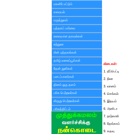
மகளிர் மட்டும்
சமையல்
மருத்துவம்
புத்தகப் பார்வை
சுவையான தகவல்கள்
சுற்றுலா
மின் புத்தகங்கள்
தமிழ் வலைப்பூக்கள்
விடைகள்:
தேன் துளிகள்
1. தீப்பெட்டி
படைப்பாளர்கள்
2. நிலா
தினம் ஒரு தளம்
3. வானம்
பரிசு பெற்றவர்கள்
4. செங்கல்
விருது பெற்றவர்கள்
5. இதயம்
6. அண்டா
பரிசுத்திட்டம்
7. நாற்காலி
8. தேங்காய்
9. கதவு