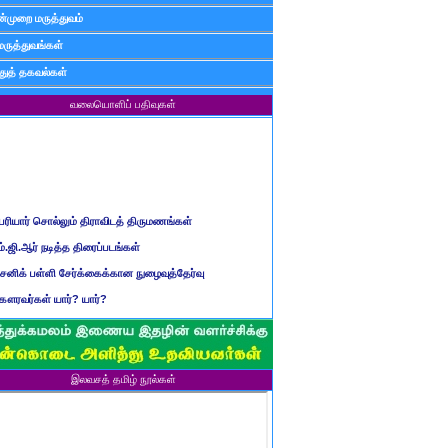
்முறை மருத்துவம்
மருத்துவங்கள்
ுத் தகவல்கள்
வலையொளிப் பதிவுகள்
ெரியார் சொல்லும் திராவிடத் திருமணங்கள்
ம்.ஜி.ஆர் நடித்த திரைப்படங்கள்
ைனிக் பள்ளி சேர்க்கைக்கான நுழைவுத்தேர்வு
ௌரவர்கள் யார்? யார்?
மிழ் ஆண்டுப் பெயர்கள்
ிள்ளையார் சுழி வந்தது எப்படி?
ருவது போவது, வந்தால் போகாது, போனால் வராது...?
இலவசத் தமிழ் நூல்கள்
ண்டைய படைப் பெயர்கள்
்ரீ அன்னை உணர்த்திய மலர்கள்
ாணவன் எப்படி இருக்க வேண்டும்?