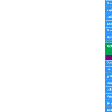
பொ
விட
புதி
தகவ
மொழ
தொ
பொத
பல் 
ஓமி
ஆயு
அக்க
சித்
இயற
உளவி