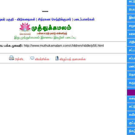
கட்
பொத
*****
இலக
றுவர் பகுதி - விடுகதைகள்
|
சித்ரகலா செந்தில்குமார்
|
படைப்பாளர்கள்
சமூ
வரல
இது முத்துக்கமலம் இணைய இதழின் படைப்பு.
அறி
 பக்க முகவரி:
http://www.muthukamalam.com/children/riddle/p56.html
சட்ட
எப்ப
அச்சிட
விமர்சிக்க
விருப்பத் தளமாக்க
மனம்
தொட
கரு
கத
கட்
கவ
குட
நிகழ