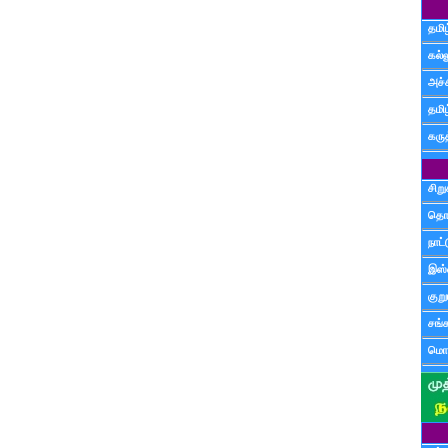
தமிழ
கல்ல
அச்
தமி
கருத
சிற
தொ
நாட்
இஸ்
குற
சங்
மொழ