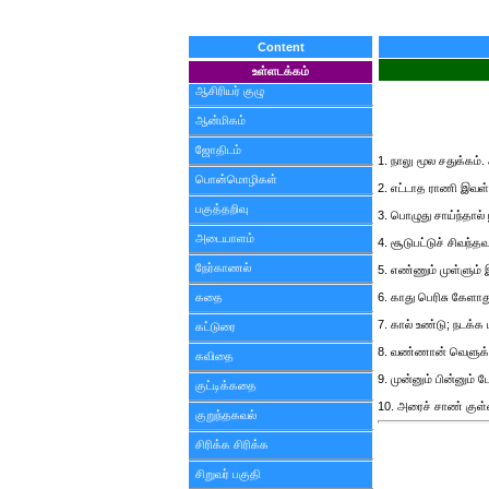
Content
உள்ளடக்கம்
ஆசிரியர் குழு
ஆன்மிகம்
ஜோதிடம்
1. நாலு மூல சதுக்கம்
பொன்மொழிகள்
2. எட்டாத ராணி இவள்
பகுத்தறிவு
3. பொழுது சாய்ந்தால் ப
அடையாளம்
4. சூடுபட்டுச் சிவந்த
நேர்காணல்
5. எண்ணும் முள்ளும் 
கதை
6. காது பெரிசு கேளாத
7. கால் உண்டு; நடக்க
கட்டுரை
8. வண்ணான் வெளுக்
கவிதை
9. முன்னும் பின்னும் 
குட்டிக்கதை
10. அரைச் சாண் குள்
குறுந்தகவல்
சிரிக்க சிரிக்க
சிறுவர் பகுதி