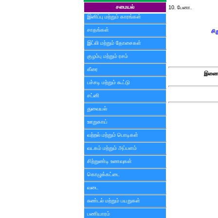
சமையல்
10. பேனா.
இனிப்பு மற்றும் காரங்கள்
சாதங்கள்
சி
இட்லி மற்றும் தோசைகள்
குழம்பு மற்றும் ரசம்
கீரை
இணைய
பச்சடி மற்றும் கூட்டு
சட்னி
துவையல்
ஊறுகாய்
வற்றல் மற்றும் பொடிகள்
வடகம் மற்றும் அப்பளம்
சிற்றுண்டி உணவுகள்
கொழுக்கட்டை
வடை
சுண்டல் மற்றும் பயறுகள்
பணியாரம்