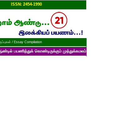
ப்பு!!
ISSN: 2454-1990
ப்புகள் / Essay Compilation
த்துக் கொண்டிருக்கும் முத்துக்கமலம் பன்னாட்டுத் தமிழ் மின்னிதழின் படைப்