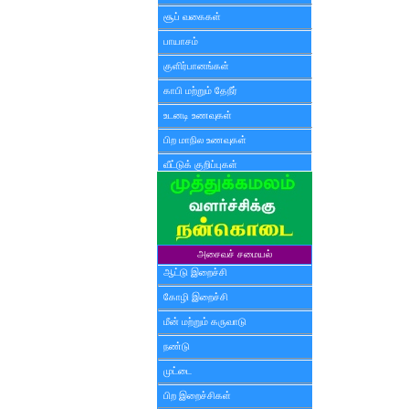
சூப் வகைகள்
பாயாசம்
குளிர்பானங்கள்
காபி மற்றும் தேநீர்
உடனடி உணவுகள்
பிற மாநில உணவுகள்
வீட்டுக் குறிப்புகள்
அசைவச் சமையல்
ஆட்டு இறைச்சி
கோழி இறைச்சி
மீன் மற்றும் கருவாடு
நண்டு
முட்டை
பிற இறைச்சிகள்