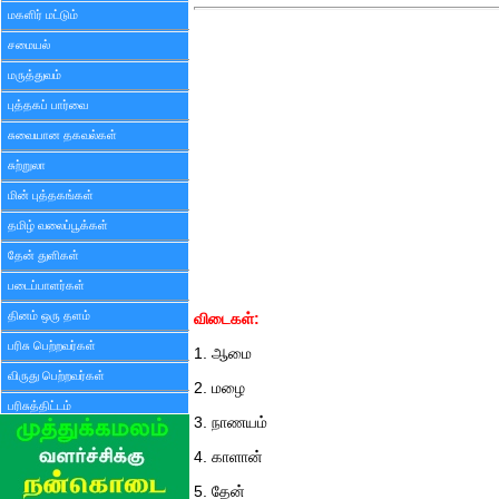
மகளிர் மட்டும்
சமையல்
மருத்துவம்
புத்தகப் பார்வை
சுவையான தகவல்கள்
சுற்றுலா
மின் புத்தகங்கள்
தமிழ் வலைப்பூக்கள்
தேன் துளிகள்
படைப்பாளர்கள்
தினம் ஒரு தளம்
விடைகள்:
பரிசு பெற்றவர்கள்
1. ஆமை
விருது பெற்றவர்கள்
2. மழை
பரிசுத்திட்டம்
3. நாணயம்
4. காளான்
5. தேன்