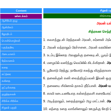
சிறுவர் ப
Content
விடுகதை
உள்ளடக்கம்
ஆசிரியர் குழு
அவன் யார
ஆன்மிகம்
சித்ரகலா செந்தி
ஜோதிடம்
1. கவசத்துடன் பிறந்தவன் அவன், கர்ணன் அல
பொன்மொழிகள்
2. அவன் வந்தாலும் பிரச்சனை, அவன் வரவில்ல
பகுத்தறிவு
அடையாளம்
3. உடம்பு இல்லாத அவனுக்கு தலையுடன், பூவும் 
நேர்காணல்
4. மழையில் வளர்ந்து வெயிலில் கிடக்கிறான்.
அவ
கதை
5. பூவோடு பிறந்து; நாவோடு கலந்து விருந்தாவ
கட்டுரை
6. தலைக்குள் கண் வைத்திருப்பவன் இவன் ஒரு
கவிதை
7. தலையை சீவினால் தாகம் தீர்ப்பான்.
அவன் யா
குட்டிக்கதை
8. காவி உடையணியாத கள்ளத்தவசி கரையோரம் 
குறுந்தகவல்
சிரிக்க சிரிக்க
9. அடித்தாலும், உதைத்தாலும் அழ மாட்டான்.
அவ
சிறுவர் பகுதி
10. எத்தை உதை வாங்கினாலும் ஊருக்கு சேதி