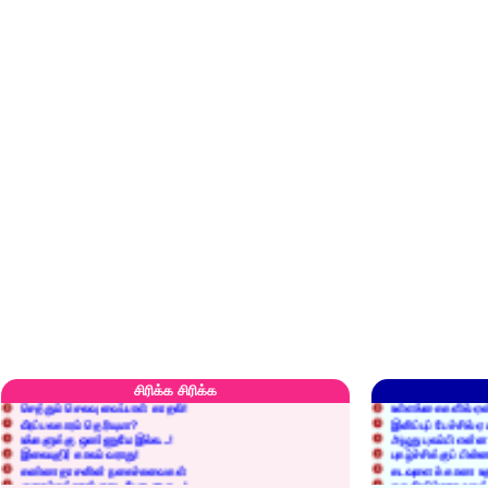
எரிப்பதா? புதைப்பதா?
எல்லாம் நன்மைக்கே.
அறிவை வைக்க மறந்துட்டானே...!
மனிதர்களது தகுதி 
சிரிக்க சிரிக்க
செத்தும் செலவு வைப்பாள் காதலி!
உள்ளங்கைகளில் ஏன
வீரப்பலகாரம் தெரியுமா?
இனிப்புப் பேச்சில்
உங்களுக்கு ஒண்ணுமே இல்ல...!
அழுது புலம்பி என்
இலையுதிர் காலம் வராது!
புகழ்ச்சிக்குப் பின்
கண்ணதாசனின் நகைச்சுவைகள்
கடவுளைக் காண உத
குறைச்சுத்தான் எடை போடறாரு...!
தகுதியில்லாதவருக