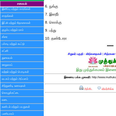
சமையல்
6. நுங்கு
இனிப்பு மற்றும் காரங்கள்
7. இள‌நீ‌ர்
சாதங்கள்
8. கொக்கு
இட்லி மற்றும் தோசைகள்
குழம்பு மற்றும் ரசம்
9. பந்து
கீரை
10. தண்டோரா
பச்சடி மற்றும் கூட்டு
*****
சட்னி
சிறுவர் பகுதி - விடுகதைகள்
|
சித்ரகலா 
துவையல்
ஊறுகாய்
இது முத்துக்கமலம் இணைய
வற்றல் மற்றும் பொடிகள்
இணைய பக்க முகவரி:
http://www.muthuka
வடகம் மற்றும் அப்பளம்
சிற்றுண்டி உணவுகள்
அச்சிட
விமர்சிக்க
கொழுக்கட்டை
வடை
சுண்டல் மற்றும் பயறுகள்
பணியாரம்