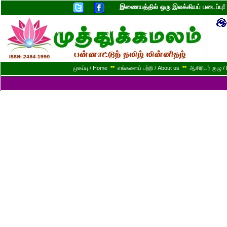
இணையத்தில் ஒரு இலக்கியப் படைப்ப
முகப்பு / Home
**
எங்களைப் பற்றி / About us
**
ஆசிரியர் குழு / 