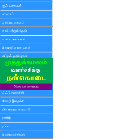
சூப் வகைகள்
பாயாசம்
குளிர்பானங்கள்
காபி மற்றும் தேநீர்
உடனடி உணவுகள்
பிற மாநில உணவுகள்
வீட்டுக் குறிப்புகள்
அசைவச் சமையல்
ஆட்டு இறைச்சி
கோழி இறைச்சி
மீன் மற்றும் கருவாடு
நண்டு
முட்டை
பிற இறைச்சிகள்