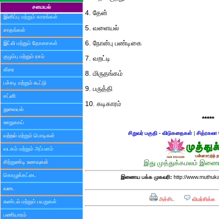
சமையல்
4. தேன்
இனிப்பு மற்றும் காரங்கள்
5. வளையல்
சாதங்கள்
6. நோன்பு பண்டிகை
இட்லி மற்றும் தோசைகள்
குழம்பு மற்றும் ரசம்
7. வறட்டி
கீரை
8. மிருதங்கம்
பச்சடி மற்றும் கூட்டு
9. பருத்தி
சட்னி
10. கடிகாரம்
துவையல்
*****
ஊறுகாய்
சிறுவர் பகுதி - விடுகதைகள்
|
சித்ரகலா 
வற்றல் மற்றும் பொடிகள்
வடகம் மற்றும் அப்பளம்
சிற்றுண்டி உணவுகள்
இது முத்துக்கமலம் இணைய
கொழுக்கட்டை
இணைய பக்க முகவரி:
http://www.muthuka
வடை
அச்சிட
விமர்சிக்க
சுண்டல் மற்றும் பயறுகள்
பணியாரம்