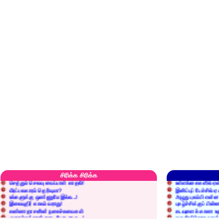
எரிப்பதா? புதைப்பதா?
எல்லாம் நன்மைக்கே.
அறிவை வைக்க மறந்துட்டானே...!
மனிதர்களது தகுதி 
சிரிக்க சிரிக்க
செத்தும் செலவு வைப்பாள் காதலி!
உள்ளங்கைகளில் ஏன
வீரப்பலகாரம் தெரியுமா?
இனிப்புப் பேச்சில்
உங்களுக்கு ஒண்ணுமே இல்ல...!
அழுது புலம்பி என்
இலையுதிர் காலம் வராது!
புகழ்ச்சிக்குப் பின்
கண்ணதாசனின் நகைச்சுவைகள்
கடவுளைக் காண உத
குறைச்சுத்தான் எடை போடறாரு...!
தகுதியில்லாதவருக
அவருக்கு ஒரு விவரமும் தெரியலடி!
உயரத்தில் இருந்தால