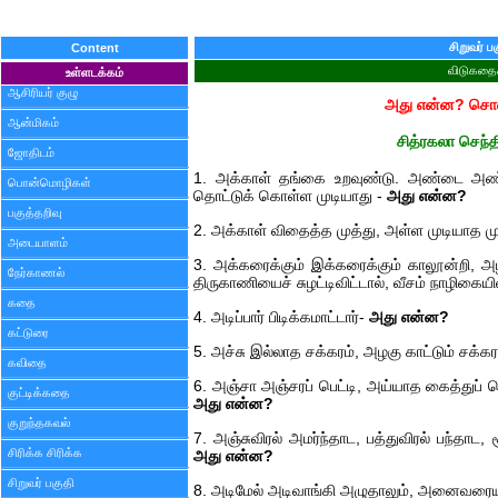
சிறுவர் ப
Content
விடுகதை
உள்ளடக்கம்
ஆசிரியர் குழு
அது என்ன? சொல்
ஆன்மிகம்
சித்ரகலா செந்தி
ஜோதிடம்
1. அக்காள் தங்கை உறவுண்டு. அண்டை அண்டை 
பொன்மொழிகள்
தொட்டுக் கொள்ள முடியாது -
அது என்ன?
பகுத்தறிவு
2. அக்காள் விதைத்த முத்து, அள்ள முடியாத மு
அடையாளம்
3. அக்கரைக்கும் இக்கரைக்கும் காலூன்றி, அ
நேர்காணல்
திருகாணியைச் சுழட்டிவிட்டால், வீசம் நாழிகையி
கதை
4. அடிப்பார் பிடிக்கமாட்டார்-
அது என்ன?
கட்டுரை
5. அச்சு இல்லாத சக்கரம், அழகு காட்டும் சக்கர
கவிதை
6. அஞ்சா அஞ்சரப் பெட்டி, அய்யாத கைத்துப் பெட
குட்டிக்கதை
அது என்ன?
குறுந்தகவல்
7. அஞ்சுவிரல் அமர்ந்தாட, பத்துவிரல் பந்தா
சிரிக்க சிரிக்க
அது என்ன?
சிறுவர் பகுதி
8. அடிமேல் அடிவாங்கி அழுதாலும், அனைவரைய