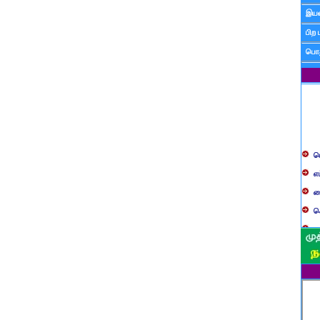
இயன
பிற 
பொத
ப
எ
ச
க
த
ப
வ
ப
ஸ
ம