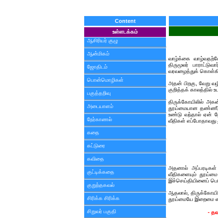
Content
உள்ளடக்கம்
ஆசிரியர் குழு
ஆன்மிகம்
வாழ்க்கை வாழ்வதற்க
திருமூலர் பாராட்டு
ஜோதிடம்
வரவழைத்துக் கொள்கி
பொன்மொழிகள்
அதன் பிறகு, வேறு 
குறித்தக் காலத்தில் உ
பகுத்தறிவு
திருக்கோயிலில் அகன்
அடையாளம்
தூய்மையான தண்ணீரு
உண்டு வந்தால் ஏன் ந
நேர்காணல்
வீதிகள் எப்போதாவது 
கதை
கட்டுரை
கவிதை
அதனால் அப்பரடிகள்
குட்டிக்கதை
வீதிகளையும் தூய்மை 
இச்செய்தியினைப் பெர
குறுந்தகவல்
ஆதலால், திருக்கோயிலை
சிரிக்க சிரிக்க
தூய்மையே இறைமை என்ற
சிறுவர் பகுதி
- த