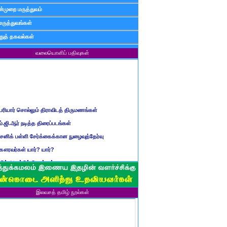
்முறை மருத்துவம்
மருத்துவங்கள்
ுத் தகவல்கள்
வலையொளிப் பதிவுகள்
ெரியார் சொல்லும் திராவிடத் திருமணங்கள்
ம்.ஜி.ஆர் நடித்த திரைப்படங்கள்
ைனிக் பள்ளி சேர்க்கைக்கான நுழைவுத்தேர்வு
ௌரவர்கள் யார்? யார்?
மிழ் ஆண்டுப் பெயர்கள்
ிள்ளையார் சுழி வந்தது எப்படி?
ருவது போவது, வந்தால் போகாது, போனால் வராது...?
இலவசத் தமிழ் நூல்கள்
ண்டைய படைப் பெயர்கள்
்ரீ அன்னை உணர்த்திய மலர்கள்
ாணவன் எப்படி இருக்க வேண்டும்?