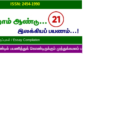
ப்பு!!
ISSN: 2454-1990
ப்புகள் / Essay Compilation
்துக் கொண்டிருக்கும் முத்துக்கமலம் பன்னாட்டுத் தமிழ் மின்னிதழின் படைப்பு