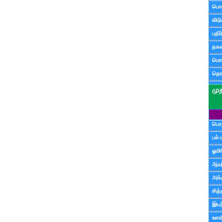
பொ
விட
புதி
தகவ
மொழ
தொ
பொத
பல் 
ஓமி
ஆயு
அக்க
சித்
இயற
உளவி