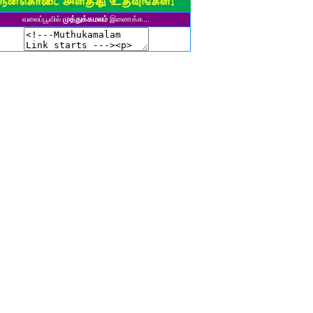
ுனைவர் தி. கல்பனாதேவி
வலைப்பூவில்
முத்துக்கமலம்
இணைக்க...
சிகலா தனசேகரன்
இளவல்" ஹரிஹரன்
ுனைவர். மு. பழனியப்பன்
ாசுகி நடேசன்
ா. காருண்யா
யல்பட்டி கண்ணன்
விதா பால்பாண்டி
ுதா தாமோதரன்
ாஜேஸ்வரி மணிகண்டன்
ாணிக்கவாசுகி செந்தில்குமார்