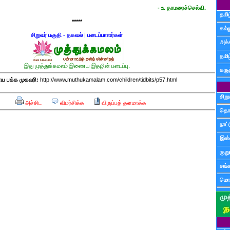
- உ. தாமரைச்செல்வி.
தமிழ
*****
கல்ல
சிறுவர் பகுதி - தகவல்
|
படைப்பாளர்கள்
அச்
தமி
இது முத்துக்கமலம் இணைய இதழின் படைப்பு.
கருத
 பக்க முகவரி:
http://www.muthukamalam.com/children/tidbits/p57.html
சிற
அச்சிட
விமர்சிக்க
விருப்பத் தளமாக்க
தொ
நாட்
இஸ்
குற
சங்
மொழ