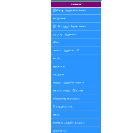
சமையல்
இனிப்பு மற்றும் காரங்கள்
சாதங்கள்
இட்லி மற்றும் தோசைகள்
குழம்பு மற்றும் ரசம்
கீரை
பச்சடி மற்றும் கூட்டு
சட்னி
துவையல்
ஊறுகாய்
வற்றல் மற்றும் பொடிகள்
வடகம் மற்றும் அப்பளம்
சிற்றுண்டி உணவுகள்
கொழுக்கட்டை
வடை
சுண்டல் மற்றும் பயறுகள்
பணியாரம்