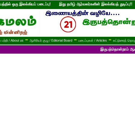
்தில் ஒரு இலக்கியப் படைப்பு! இது தமிழ் ஆர்வலர்களின் இலக்கியத் துடி
பற்றி / About us
**
ஆசிரியர் குழு / Editorial Board
**
படைப்புகள் / Articles
**
கட்டுரைத் தொகு
இருபத்தொன்றாம் ஆண்டில் பயணித