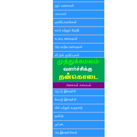
சூப் வகைகள்
பாயாசம்
குளிர்பானங்கள்
காபி மற்றும் தேநீர்
உடனடி உணவுகள்
பிற மாநில உணவுகள்
வீட்டுக் குறிப்புகள்
அசைவச் சமையல்
ஆட்டு இறைச்சி
கோழி இறைச்சி
மீன் மற்றும் கருவாடு
நண்டு
முட்டை
பிற இறைச்சிகள்