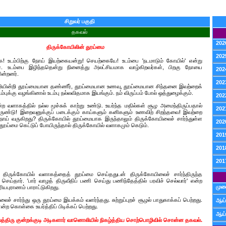
சிறுவர் பகுதி
தகவல்
202
திருக்கோயிலின் தூய்மை
202
ே! உடம்பிற்கு நோய் இயற்கையன்று! செயற்கையே! உடம்பை 'நடமாடும் கோயில்' என்று
வார். உடம்பை இழிந்ததென்று நினைத்து அலட்சியமாக வாழ்கிறவர்கள், பிறகு நோயை
202
ன்றனர்.
202
வழியின்றி தூய்மையான தண்ணீர், தூய்மையான உணவு, தூய்மையான சிந்தனை இவற்றைக்
டம்புக்கு வழங்கினால் உடம்பு நல்லவிதமாக இயங்கும். நம் விருப்பம் போல் ஒத்துழைக்கும்.
202
ற வளாகத்தில் நல்ல மூச்சுக் காற்று உண்டு. உயர்ந்த மதில்கள் சூழ அமைந்திருப்பதால்
202
ண்டு! இறைவனுக்குப் படைக்கும் காய்களும் கனிகளும் உணவிற் சிறந்தவை! இவற்றை
ோய் வருகிறது? திருக்கோயில் தூய்மையாக இருந்தாலும் திருக்கோயிலைச் சார்ந்துள்ள
202
தூய்மை கெட்டுப் போயிருந்தால் திருக்கோயில் வளாகமும் கெடும்.
201
201
201
 திருக்கோயில் வளாகத்தைத் தூய்மை செய்ததுடன் திருக்கோயிலைச் சார்ந்திருந்த
செய்தார். 'பார் வாழத் திருவீதிப் பணி செய்து பணிந்தேத்தில் பரவிச் செல்வார்' என்ற
முன
ியபுராணம் பாராட்டுகிறது.
ச் சார்ந்து ஒரு தூய்மை இயக்கம் வளர்ந்தது. சுற்றுப்புறச் சூழல் பாதுகாக்கப் பெற்றது.
ஆய்
 கொள்கை உயர்த்திப் பிடிக்கப் பெற்றது.
ஆய்
வத்திரு குன்றக்குடி அடிகளார் வானொலியில் நிகழ்த்திய சொற்பொழிவில் சொன்ன தகவல்.