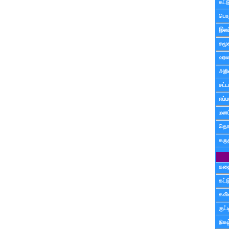
கட்
பொத
இலக
சமூ
வரல
அறி
சட்ட
எப்ப
மனம்
தொட
கரு
கத
கட்
கவ
குட
நிகழ