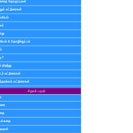
டுரைத் தொகுப்புகள்
ுக் கட்டுரைகள்
்கியம்
கம்
ாறு
வியல் & தொழில்நுட்பம்
ம்
டி?
 திறந்து
ர் கட்டுரைகள்
த்தரங்கக் கட்டுரைகள்
சிறுவர் பகுதி
ை
டுரை
ிதை
்டிக்கதை
்வுகள்