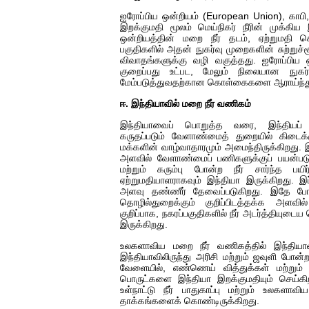
ஐரோப்பிய ஒன்றியம் (European Union), காபி, 
இறக்குமதி மூலம் மெய்நிகர் நீரின் முக்கி
ஒன்றியத்தின் மறை நீர் தடம், ஏற்றுமதி செய
பகுதிகளில் அதன் நுகர்வு முறைகளின் சுற்றுச்ச
விவாதங்களுக்கு வழி வகுத்தது. ஐரோப்பிய 
குறைப்பது உட்பட, மேலும் நிலையான நுகர
மேம்படுத்துவதற்கான கொள்கைகளை ஆராய்ந்து
ஈ. இந்தியாவில் மறை நீர் வணிகம்
இந்தியாவைப் பொறுத்த வரை, இந்தியப் ப
கருதப்படும் வேளாண்மைத் துறையில் கிடைக
மக்களின் வாழ்வாதாரமும் அமைந்திருக்கிறது. இந
அளவில் வேளாண்மைப் பணிகளுக்குப் பயன்படுத
மற்றும் கரும்பு போன்ற நீர் சார்ந்த பயிர
ஏற்றுமதியாளராகவும் இந்தியா இருக்கிறது. இ
அளவு தண்ணீர் தேவைப்படுகிறது. இதே போன்
தொழில்துறைக்கும் குறிப்பிடத்தக்க அளவ
குறிப்பாக, நகரப்பகுதிகளில் நீர் அடர்த்திய
இருக்கிறது.
உலகளாவிய மறை நீர் வணிகத்தில் இந்தியாவ
இந்தியாவிலிருந்து அரிசி மற்றும் ஜவுளி போ
வேளையில், எண்ணெய் வித்துக்கள் மற்றும் 
பொருட்களை இந்தியா இறக்குமதியும் செய்கி
உள்நாட்டு நீர் பாதுகாப்பு மற்றும் உலகளா
தாக்கங்களைக் கொண்டிருக்கிறது.