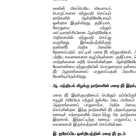
உலகின் மிகப்பெரிய விவசாயப்
பொருட்களை ஏற்றுமதி செய்யும்
நாடுகளில் ஆஸ்திரேலியாவும்
ஒன்றாக இருக்கிறது. குறிப்பாக,
கோதுமை மற்றும்
மாட்டிறைச்சியினை ஆஸ்திரேலியா
அதிகளவில் ஏற்றுமதி செய்து
வருகிறது. இவ்வுற்பத்திக்குத்
தண்ணீர் அதிக அளவில்
தேவைப்படும். நாட்டின் மறை நீர் ஏற்றுமதிகள
பற்றிய கவலைகளை எழுப்பியுள்ளன. குறிப்பாக, 
மாற்றங்களை எதிர் கொள்கின்றன. ஆஸ்திரேலி
வேளாண்மை ஏற்றுமதியின் பொருளாதார நன்மைக
நீர் ஆதாரங்களைப் பாதுகாப்பதன் அவசியத்
வேண்டியிருக்கிறது.
ஆ. மத்தியக் கிழக்கு நாடுகளின் மறை நீர் இறக்
மறை நீர் இறக்குமதியைப் பெரிதும் நம்பியிருக்
சவூதி அரேபியா மற்றும் ஐக்கிய அரபு அமீரகம
ஆதாரங்களைப் பாதுகாக்க, அதிக அளவு
செய்கின்றன. இந்த நாடுகளின் நீர் பற்றாக்குறை
உணவுச் சந்தைகளில் தொடர்ந்து பிற நாடுகளை
இதனால், இந்நாட்டிற்கு உணவுப் பாதுகாப்பு ம
கவலைகள் இருக்கத்தான் செய்கின்றன.
இ. ஐரோப்பிய ஒன்றியத்தின் மறை நீர் தடம்