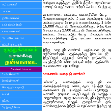
கால்நடைகளுக்குக் குறிப்பிடத்தக்க அளவிலான 
சூப் வகைகள்
உணவுப் பொருட்களாக மாற்றம் செய்யப் பெற்று ஏ
பாயாசம்
உதாரணமாக, கால்நடை வளர்ச்சியின் போது, அ
குளிர்பானங்கள்
போன்றவைகளுக்கும், அதன் இறப்பிற்குப் பின்
பணிகளுக்கும் சேர்த்துக் கணக்கிட்டால், 1 கிலோ 
காபி மற்றும் தேநீர்
15,000 லிட்டர் நீர் தேவைப்படுகிறது. இதே போ
செய்ய சுமார் 2,500 லிட்டர் நீர் தேவைப்படுகிறத
உடனடி உணவுகள்
வணிகம் செய்யப்படும் போது, ​​​​அவற்றில் உட்
பிற மாநில உணவுகள்
செய்யப்படுகிறது. இது நாட்டின் எல்லைக
உருவாக்குகிறது.
வீட்டுக் குறிப்புகள்
இந்த மறை நீர் வணிகம், அதிகமான நீர் ஆதா
எதிர்கொள்ளும் பகுதிகளுக்கு இடையே நீர்
இருப்பினும், ஏற்றுமதி செய்யும் நாடுகளில்
அழுத்தத்தில் உள்ள நாட்டின் மற்ற பகுதிகளில் 
கவலைகளை எழுப்புகிறது.
அசைவச் சமையல்
உலகளாவிய மறை நீர் வணிகம்
ஆட்டு இறைச்சி
கோழி இறைச்சி
பன்னாட்டு வணிகத்தில் மறை நீர் வணி
அமைந்திருக்கிறது. உணவு, ஆடை உற்பத்தி மற்று
மீன் மற்றும் கருவாடு
அளவிலான நீர் பரிமாற்றம் செய்யப்படுகிறது. 
கொண்ட நாடுகள் பெரும்பாலும் நீர் மிகுந்
நண்டு
மாறுகின்றன. அதே வேளையில், நீர் பற்றாக்கு
முட்டை
ஆதாரங்களை, மேலும் குறைக்காமல் த
கொள்வதற்காக இந்தப் பொருட்களை இறக்குமத
பிற இறைச்சிகள்