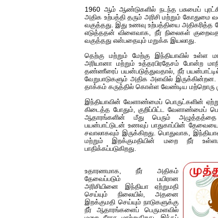
1960 ஆம் ஆண்டுகளில் நடந்த பசுமைப் புரட்ச
அதிக உற்பத்தி தரும் அரிசி மற்றும் கோதும
வகுத்தது. இது உணவு உற்பத்தியை அதிகரித்த ப
எடுத்ததன் விளைவாக, நீர் நிலைகள் குறைவதற்கும
வகுத்தது என்பதையும் மறுக்க இயலாது.
தெற்கு மற்றும் மேற்கு இந்தியாவில் உள்ள மா
அரியானா மற்றும் உத்தரபிரதேசம் போன்ற மா
தண்ணீரைப் பயன்படுத்துவதால், நீர் பயன்பாட்
வேறுபாடுகளும் அதிக அளவில் இருக்கின்றன. இங
தாக்கம் கருத்தில் கொள்ள வேண்டிய மற்றொரு 
இந்தியாவின் வேளாண்மைப் பொருட்களின் ஏற்று
கிடைத்த போதும், குறிப்பிட்ட வேளாண்மைப் பொரு
ஆதாரங்களின் மீது பெரும் அழுத்தத்தை 
பயன்பாட்டுடன் உணவுப் பாதுகாப்பின் தேவையை
சவாலாகவும் இருக்கிறது. பொதுவாக, இந்திய
மற்றும் இறக்குமதியின் மறை நீர் உள்ளடக
பாதிக்கப்படுகிறது.
உதாரணமாக, நீர் அதிகம்
தேவைப்படும் பயிரான
அரிசியினை இந்தியா ஏற்றுமதி
செய்யும் நிலையில், அதனை
இறக்குமதி செய்யும் நாடுகளுக்கு
நீர் ஆதாரங்களைப் பெருமளவில்
மறை நீராக மாற்றுகிறது. இந்தப்