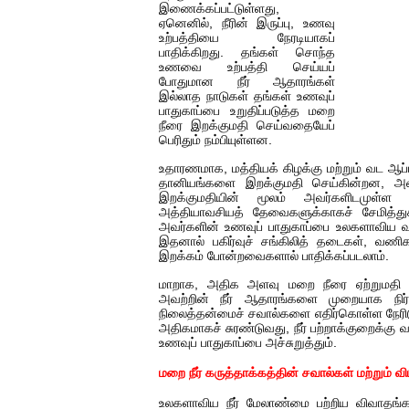
இணைக்கப்பட்டுள்ளது,
ஏனெனில், நீரின் இருப்பு, உணவு
உற்பத்தியை நேரடியாகப்
பாதிக்கிறது. தங்கள் சொந்த
உணவை உற்பத்தி செய்யப்
போதுமான நீர் ஆதாரங்கள்
இல்லாத நாடுகள் தங்கள் உணவுப்
பாதுகாப்பை உறுதிப்படுத்த மறை
நீரை இறக்குமதி செய்வதையேப்
பெரிதும் நம்பியுள்ளன.
உதாரணமாக, மத்தியக் கிழக்கு மற்றும் வட ஆப்
தானியங்களை இறக்குமதி செய்கின்றன, அவை,
இறக்குமதியின் மூலம் அவர்களிடமுள்ள
அத்தியாவசியத் தேவைகளுக்காகச் சேமித்துக்
அவர்களின் உணவுப் பாதுகாப்பை உலகளாவிய
இதனால் பகிர்வுச் சங்கிலித் தடைகள், வணிக
இறக்கம் போன்றவைகளால் பாதிக்கப்படலாம்.
மாறாக, அதிக அளவு மறை நீரை ஏற்றுமதி செய
அவற்றின் நீர் ஆதாரங்களை முறையாக நிர்
நிலைத்தன்மைச் சவால்களை எதிர்கொள்ள நேரிட
அதிகமாகச் சுரண்டுவது, நீர் பற்றாக்குறைக்கு வ
உணவுப் பாதுகாப்பை அச்சுறுத்தும்.
மறை நீர் கருத்தாக்கத்தின் சவால்கள் மற்றும் வ
உலகளாவிய நீர் மேலாண்மை பற்றிய விவாதங்க