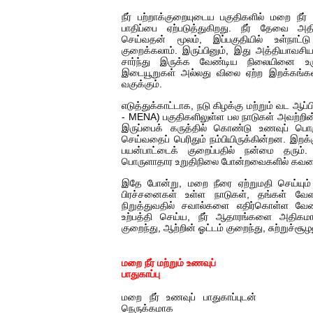
நீர் பற்றாக்குறையுடைய பகுதிகளில் மறை நீர
பாதிப்பை ஏற்படுத்துகிறது. நீர் தேவை 
செய்வதன் மூலம், இப்பகுதியில் உள்நாட்ட
குறைக்கலாம். இருப்பினும், இது அத்தியாவசி
சார்ந்து இருக்க வேண்டிய நிலையினை உர
இடையூறுகள் அல்லது விலை ஏற்ற இறக்கங்களி
வகுக்கும்.
எடுத்துக்காட்டாக, நடு கிழக்கு மற்றும் வட ஆப்ப
- MENA) பகுதிகளிலுள்ள பல நாடுகள் அவற்றின்
இருப்பைக் கருத்தில் கொண்டு உணவுப் பொர
செய்வதைப் பெரிதும் நம்பியிருக்கின்றன. இறக்கு
பயன்பாட்டைக் குறைப்பதில் நன்மை தரும். 
பொருளாதார உறுதிநிலை போன்றவைகளில் கவல
இதே போன்று, மறை நீரை ஏற்றுமதி செய்யும் நா
பிரச்சனைகள் உள்ள நாடுகள், தங்கள் வே
நிறுத்துவதில் சவால்களை எதிர்கொள்ள வேண்ட
உற்பத்தி செய்ய, நீர் ஆதாரங்களை அதிகமாக
குறைந்து, ஆற்றின் ஓட்டம் குறைந்து, சுற்றுச்சூழலு
மறை நீர் மற்றும் உணவுப்
பாதுகாப்பு
மறை நீர் உணவுப் பாதுகாப்புடன்
நெருக்கமாக