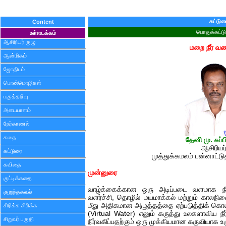
கட்டுர
Content
பொதுக்கட்ட
உள்ளடக்கம்
ஆசிரியர் குழு
மறை நீர் வ
ஆன்மிகம்
ஜோதிடம்
பொன்மொழிகள்
பகுத்தறிவு
அடையாளம்
நேர்காணல்
கதை
தேனி மு. சுப்
ஆசிரியர்
கட்டுரை
முத்துக்கமலம் பன்னாட்டுத
கவிதை
முன்னுரை
குட்டிக்கதை
வாழ்க்கைக்கான ஒரு அடிப்படை வளமாக நீ
குறுந்தகவல்
வளர்ச்சி, தொழில் மயமாக்கல் மற்றும் காலநி
மீது அதிகமான அழுத்தத்தை ஏற்படுத்திக் கொண்
சிரிக்க சிரிக்க
(Virtual Water) எனும் கருத்து உலகளாவிய நீர்
சிறுவர் பகுதி
நிர்வகிப்பதற்கும் ஒரு முக்கியமான கருவியாக உ