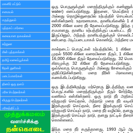
மகளிர் மட்டும்
ஒரு பொருளுக்குள் மறைந்திருக்கும் கண்ணுக்கு
water) எனப்படுகிறது. இதனை, ‘மெய்நிகர் 
சமையல்
அல்லது தொழில்துறையில் உற்பத்திச் செயல்பாட்ட
மருத்துவம்
என்கின்றனர். உதாரணமாக, தானியங்களில் 1 க
2000 கிலோ வரை நீர் தேவைப்படுகிறது. இந்த நீரா
புத்தகப் பார்வை
சமமானது. தானிய உற்பத்திக்குப் பயன்பட்ட நீ
இருப்பினும், அந்தத் தானியத்துக்குச் செலவிடப
சுவையான தகவல்கள்
என்பதை அடிப்படையாகக் கொண்டு, அந்நீரை மறை
சுற்றுலா
கால்நடைப் பொருட்கள் உற்பத்தியில், 1 கிலோ
மின் புத்தகங்கள்
முதல் 5500 கிலோ வரையிலான நீரும், 1 கிலோ ம
16,000 கிலோ நீரும் தேவைப்படுகிறது. 32 மெகா
தமிழ் வலைப்பூக்கள்
கிராமுக்கு 32 கிலோ நீர் தேவைப்படுகிறது.
ஒவ்வொரு பொருளுக்கும் அல்லது சேவைக்கும் பய
தேன் துளிகள்
குறிப்பிடுகின்றனர். மறை நீரின் அளவானத
படைப்பாளர்கள்
கணக்கிடப்படுகிறது.
தினம் ஒரு தளம்
ஒரு இடத்திலிருந்து மற்றொரு இடத்திற்கு வ
பொருட்களில் மறைந்திருக்கும் நீரும் சேர
பரிசு பெற்றவர்கள்
வணிகம் என்கின்றனர். ஒரு நாடு நீர் அதிக
விருது பெற்றவர்கள்
ஏற்றுமதி செய்தால், அந்நாடு மறை நீர் வடிவி
இறக்குமதி செய்தால், நீரை இறக்குமதி செய்
பரிசுத்திட்டம்
ஏற்றுமதி செய்யும் நாடு, மறை நீர் வழியில், தனத
இறக்குமதி செய்யும் நாடு, தனது நாட்டில் நீரை
கொள்ளலாம்.
இந்த மறை நீர் கருத்தானது, 1993 ஆம் ஆண்ட