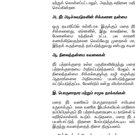
ஏற்றுக் கொள்ளப்பட்டாலும், அதற்கு எதிரான மதி
செய்கின்றன.
அ. நீர் அடிச்சுவடுகளின் சிக்கலான தன்மை
ஒரு தயாரிப்பில் உள்ளீடாக இருக்கும் மறை
சிக்கலானது, ஏனெனில், இது காலநிலை, வ
மேலாண்மை உத்திகள் உட்பட பல காரண
கணக்கிடுவதற்கான வெவ்வேறு முறைகள் மாறுபட
இந்தக் கருத்தைத் தரப்படுத்துவது என்பது கட
ஆ. நிலைத்தன்மை கவலைகள்
நீர் பற்றாக்குறை உள்ள பகுதிகளிலிருந்து மற
பற்றாக்குறையை அதிகப்படுத்தலாம். மேலும், சுற
நிலைத்தன்மை சிக்கல்களுக்கு வழி வகுக்கும்.
ஆதாரங்களை அதிகமாகப் பயன்படுத்துவ
கட்டுப்படுத்தப்பட வேண்டும் என்று விமர்சகர்கள்
இ. பொருளாதார மற்றும் சமூக தாக்கங்கள்
மறை நீர் வணிகம் பொருளாதாரச் சார்புகள
உருவாக்கும். உலக வணிக இயக்கவியல் மாறினால்,
நம்பியிருக்கும் நீர் பற்றாக்குறையுடைய நாடுக
எதிர்கொள்ளக் கூடும். கூடுதலாக, மறை நீர் 
பயன்பாட்டுத் திறனை மேம்படுத்தக்கூடிய உ
இருந்து கவனத்தைத் திசை திருப்பலாம்.