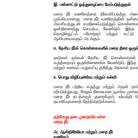
இ. பன்னாட்டு ஒத்துழைப்பை மேம்படுத்துதல்
மறை நீர் வணிகத்தை நிர்வகிப்பதற்கு அனை
முக்கியமானது. மறை நீர் வணிகத்தின் நன்ம
அவசியத்துடன் சமநிலைப்படுத்தும் கொள்கை
ஒன்றிணைந்து செயல்பட வேண்டும். இந்த ஒ
தொழில்நுட்பப் பரிமாற்றம் மற்றும் கூட்
ஆகியவைகளும் அடங்கும்.
ஈ. தேசிய நீர்க் கொள்கைகளில் மறை நீரை ஒரு
நாடுகள் தங்கள் தேசிய நீர் கொள்கைகள் மற
கருத்தையும் ஒருங்கிணைக்க வேண்டும். இந்த ஒ
மற்றும் உணவுப் பாதுகாப்பு குறித்து அரசுகள் த
உ. பொது விழிப்புணர்வு மற்றும் கல்வி
மறை நீர் பற்றிய கருத்து மற்றும் அதன் தா
ஏற்படுத்துவது, மேலும் நிலையான நுகர்வு முற
மறை நீர் தடத்தைக் குறைக்கும், உற்பத்தி ச
தயாரிப்புகளைத் தேர்ந்தெடுக்கலாம்.
தற்போது நடைமுறையில் உள்ள
மறை நீர்
அ. ஆஸ்திரேலியா மற்றும் மறை நீர்
வணிகம்