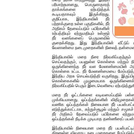
பரிமாற்றமானது, பொருளாதாரத்
தாக்கங்களை ஏற்படுத்தக்
கூடியதாகவும் இருக்கிறது.
குறிப்பாக, இந்தியாவின் நீர்
பற்றாக்குறை உள்ள பகுதிகளில், நீர்
அதிகம் தேவைப்படும் பயிர்களின்
உற்பத்தியும் ஏற்றுமதியும் உள்ளூர்
நீர் வளங்களைப் பெருமளவில்
குறைக்கிறது. இது இந்தியாவின் வீட்டுப் பய
வேளாண்மை நடைமுறைகளின் நிலைத் தன்மையையும்
இந்தியாவில் மறை நீரை நிர்வகிப்பதற்கும
செய்வதற்கும், பயனுள்ள கொள்கை மற்றும் ந
ஒருங்கிணைந்த நீர் வள மேலாண்மையின் அவசி
கொள்கை உட்பட நீர் மேலாண்மையை மேம்படுத
இந்திய அரசு செயல்படுத்தி வருகிறது. இருப்பின
கொள்கைகளில் முழுமையாக ஒருங்கிணைக்
நிர்வகிப்பதில் பெரும் இடைவெளியை ஏற்படுத்துக
மறை நீர் ஓட்டங்களை வடிவமைப்பதில் பன்னா
முக்கியமானது. ஒப்பந்தங்களின் விதிமுறைகள
வணிக ஒப்பந்தங்கள் நிலையான நீர் பயன்பாட்
எடுத்துக்காட்டாக, சுற்றுச்சூழல் மற்றும் சம
நீர் அதிகம் தேவைப்படும் பயிர்களை ஏற்ற
ஒப்பந்தங்கள் நீடிக்க முடியாத தண்ணீரைப் பயன்
இந்தியாவில் நிலையான மறை நீர் பயன்பாட்டி
திறனுள்ள விவசாய நடைமுறைகளை மேம்படுத்த