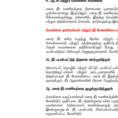
ஈ. ஆட்சி மற்றும் கொள்கை சவால்கள்
மறை நீர் வணிகத்தை நிலையான முறையில் நிர
முக்கியமானது. இருப்பினும், மறை நீர் வணிக
சிக்கலாக்குகிறது. ஏனெனில், இதற்கு வெவ்வ
மற்றும் திறன்களைக் கொண்ட நாடுகளுக்கு இடை
கொள்கை தாக்கங்கள் மற்றும் நீர் மேலாண்மை உ
மறை நீர் என்ற கருத்து தேசிய மற்றும் ப
கொள்கைகள் மற்றும் உத்திகளுக்கு குறிப்பி
அதன் சவால்களை எதிர்கொள்ளும் போது, 
பயன்படுத்தப் பின்வரும் அணுகுமுறைகள் அவசி
அ. நீர் பயன்பாட்டுத் திறனை ஊக்குவித்தல்
விவசாயம், தொழில் மற்றும் வீட்டுப் பயன்பாட்டில்
தொழில்நுட்பங்கள் மற்றும் நடைமுறைகளில்
திறமையான நீர் மேலாண்மை, மறை நீர் இறக்கு
குறைக்கும், நீர் ஆதாரங்களின் மீதான அழுத்தத
ஆ. மறை நீர் வணிகத்தை ஒழுங்குபடுத்துதல்
கொள்கை வகுப்பாளர்கள் மறை நீர் வணிகத்தின
வேண்டும், குறிப்பாக, நீர் பற்றாக்குறை உள்ள பக
வளங்களை அதிகமாகச் சுரண்டுவதைத் தடு
இலக்குகளுடன் நீர் பயன்பாடு சீரமைக்கப்ப
உருவாக்கப்பட வேண்டும்.