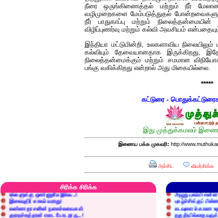
நீரை ஒருங்கிணைத்தல் மற்றும் நீர் மே
வழிமுறைகளை மேம்படுத்துதல் போன்றவைகளும்
நீர் பாதுகாப்பு மற்றும் நிலைத்தன்மையின்
விழிப்புணர்வு மற்றும் கல்வி அவசியம் என்பதை
இந்தியா மட்டுமின்றி, உலகளாவிய நிலையிலும் மற
கல்வியும் தேவையானதாக இருக்கிறது, இதே
நிலைத்தன்மைக்கும் மற்றும் சமமான விநியோகத்
பங்கு வகிக்கிறது என்றால் அது மிகையில்லை.
*****
கட்டுரை - பொதுக்கட்டுரை
இது முத்துக்கமலம் இணைய
இணைய பக்க முகவரி:
http://www.muthuka
எரிப்பதா? புதைப்பதா?
எல்லாம் நன்மைக்கே.
அச்சிட
விமர்சிக்க
அறிவை வைக்க மறந்துட்டானே...!
மனிதர்களது தகுதி 
செத்தும் செலவு வைப்பாள் காதலி!
உள்ளங்கைகளில் ஏன
வீரப்பலகாரம் தெரியுமா?
இனிப்புப் பேச்சில்
சிரிக்க சிரிக்க
உங்களுக்கு ஒண்ணுமே இல்ல...!
அழுது புலம்பி என்
இலையுதிர் காலம் வராது!
புகழ்ச்சிக்குப் பின்
கண்ணதாசனின் நகைச்சுவைகள்
கடவுளைக் காண உத
குறைச்சுத்தான் எடை போடறாரு...!
தகுதியில்லாதவருக
அவருக்கு ஒரு விவரமும் தெரியலடி!
உயரத்தில் இருந்தால