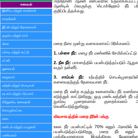
அந்தோனி ஆலன் என்பவரால் உருவாக்கப்பட்டத
சமையல்
ஆண்டில் அவருக்கு ‘ஸ்டாக்ஹோம் நீர் பரி
இனிப்பு மற்றும் காரங்கள்
குறிப்பிடத்தக்கது.
சாதங்கள்
இட்லி மற்றும் தோசைகள்
குழம்பு மற்றும் ரசம்
மறை நீரை மூன்று வகைகளாகப் பிரிக்கலாம்:
கீரை
பச்சடி மற்றும் கூட்டு
1. பச்சை நீர்:
மழை நீர் மண்ணில் சேமிக்கப்பட்டு
சட்னி
2. நீல நீர்:
பாசனத்தில் பயன்படுத்தப்படும் ஆறுகள்
வரும் நன்னீர்.
துவையல்
3. சாம்பல் நீர்:
உற்பத்திச் செயல்முறைய
ஊறுகாய்
களைவதற்குத் தேவையான நீர்.
வற்றல் மற்றும் பொடிகள்
மறை நீர் என்ற கருத்து உலகளாவிய நீர் வளங
வடகம் மற்றும் அப்பளம்
எடுத்துக் காட்டுகிறது, ஒரு மண்டலத்தின் நீர்
நுகர்வு முறைகளால் குறைக்கலாம் அ
சிற்றுண்டி உணவுகள்
வெளிப்படுத்துகிறது.
கொழுக்கட்டை
விவசாயத்தில் மறை நீரின் பங்கு
வடை
உலக நீர் பயன்பாட்டில் 70% எனும் அளவில்
சுண்டல் மற்றும் பயறுகள்
பயன்படுத்தப்படுகிறது. மறை நீர் எனும
பணியாரம்
முக்கியமானதாக இருக்கிறது. வேளாண்ம