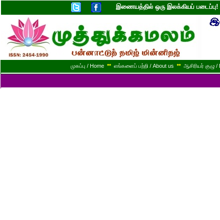
இணையத்தில் ஒரு இலக்கியப் படைப்ப
முகப்பு / Home
**
எங்களைப் பற்றி / About us
**
ஆசிரியர் குழு / 
இ