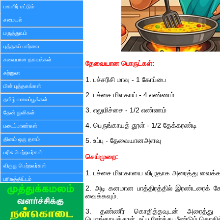
மகளிர் மட்டும்
சமையல்
மருத்துவம்
புத்தகப் பார்வை
சுவையான தகவல்கள்
தேவையான பொருட்கள்:
சுற்றுலா
1. பச்சரிசி மாவு - 1 கோப்பை
மின் புத்தகங்கள்
2. பச்சை மிளகாய் - 4 எண்ணம்
தமிழ் வலைப்பூக்கள்
3. எலுமிச்சை - 1/2 எண்ணம்
தேன் துளிகள்
4. பெருங்காயத் தூள் - 1/2 தேக்கரண்டி
படைப்பாளர்கள்
தினம் ஒரு தளம்
5. உப்பு - தேவையானஅளவு
பரிசு பெற்றவர்கள்
செய்முறை:
விருது பெற்றவர்கள்
1. பச்சை மிளகாயை விழுதாக அரைத்து வைக்கவ
பரிசுத்திட்டம்
2. அடி கனமான பாத்திரத்தில் இரண்டரைக் 
வைக்கவும்.
3. தண்ணீர் கொதித்தவுடன் அரைத்து 
பெருங்காயத்தூள், உப்பு சேர்த்து மீண்டும் கொத