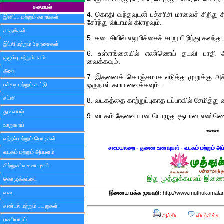
சமையல்
4. கொதி வந்தவுடன் பச்சரிசி மாவைச் சிறிது சிற
இனிப்பு மற்றும் காரங்கள்
சேர்ந்து விடாமல் கிளறவும்.
சாதங்கள்
5. கடைசியில் எலுமிச்சைச் சாறு பிழிந்து கலந்து
இட்லி மற்றும் தோசைகள்
6. உள்ளங்கையில் எண்ணெய் தடவி பாதி 
குழம்பு மற்றும் ரசம்
வைக்கவும்.
கீரை
7. இதனைக் கொஞ்சமாக எடுத்து முறுக்கு அச்சில்
பச்சடி மற்றும் கூட்டு
ஒருநாள் காய வைக்கவும்.
சட்னி
8. வடகத்தை காற்றுப்புகாத டப்பாவில் சேமித்து
துவையல்
9. வடகம் தேவையான பொழுது சூடான எண்ணெயி
ஊறுகாய்
*****
வற்றல் மற்றும் பொடிகள்
சமையலறை - துணை உணவுகள் - வடகம் மற்றும் அப
வடகம் மற்றும் அப்பளம்
சிற்றுண்டி உணவுகள்
இது முத்துக்கமலம் இணைய
கொழுக்கட்டை
வடை
இணைய பக்க முகவரி:
http://www.muthukamalam
சுண்டல் மற்றும் பயறுகள்
அச்சிட
விமர்சிக்க
பணியாரம்