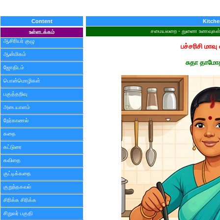
Content
Kitch
சமையலறை - துணை உணவுகள் - 
உள்ளடக்கம்
ஆசிரியர் குழு
பச்சரிசி மாவு
ஆன்மிகம்
சுதா தாமோ
ஜோதிடம்
பொன்மொழிகள்
பகுத்தறிவு
அடையாளம்
நேர்காணல்
கதை
கட்டுரை
கவிதை
குட்டிக்கதை
குறுந்தகவல்
சிரிக்க சிரிக்க
சிறுவர் பகுதி