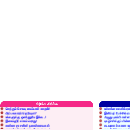
எரிப்பதா? புதைப்பதா?
எல்லாம் நன்மைக்கே.
அறிவை வைக்க மறந்துட்டானே...!
மனிதர்களது தகுதி 
சிரிக்க சிரிக்க
செத்தும் செலவு வைப்பாள் காதலி!
உள்ளங்கைகளில் ஏன
வீரப்பலகாரம் தெரியுமா?
இனிப்புப் பேச்சில்
உங்களுக்கு ஒண்ணுமே இல்ல...!
அழுது புலம்பி என்
இலையுதிர் காலம் வராது!
புகழ்ச்சிக்குப் பின்
கண்ணதாசனின் நகைச்சுவைகள்
கடவுளைக் காண உத
குறைச்சுத்தான் எடை போடறாரு...!
தகுதியில்லாதவருக