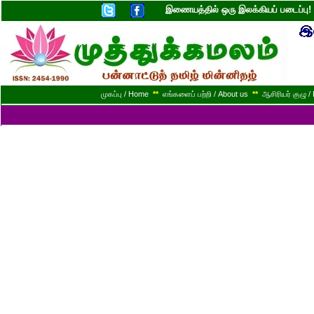
இணையத்தில் ஒரு இலக்கியப் படைப்ப
முகப்பு / Home
**
எங்களைப் பற்றி / About us
**
ஆசிரியர் குழு / 