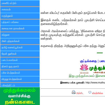
மகளிர் மட்டும்
சமையல்
என்ன வியப்பு! கதவின் பின்புறம் தாழ்ப்பாள் ப
மருத்துவம்
இதைக் கண்ட மற்றவர்கள் நாம் முயற்சி செய்யா
புத்தகப் பார்வை
தலைகவிழ்ந்தார்கள்.
சுவையான தகவல்கள்
அரசன் அவர்களைப் பார்த்து, 'நீங்களாக ஏதோ 
என்ற முடிவுக்கு வந்துவிட்டீர்கள். முயற்சி செ
சுற்றுலா
என்றான்.
மின் புத்தகங்கள்
கதவைத் திறந்த அறிஞனுக்குப் பரிசு தந்து அனு
தமிழ் வலைப்பூக்கள்
*****
தேன் துளிகள்
படைப்பாளர்கள்
குட்டிக்கதை
|
படை
தினம் ஒரு தளம்
பரிசு பெற்றவர்கள்
இது முத்துக்கமலம் இணைய
விருது பெற்றவர்கள்
இணைய பக்க முகவரி:
http://www.muth
பரிசுத்திட்டம்
அச்சிட
விமர்சிக்க