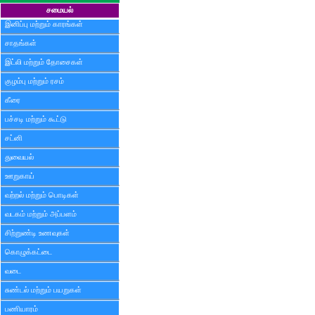
சமையல்
இனிப்பு மற்றும் காரங்கள்
சாதங்கள்
இட்லி மற்றும் தோசைகள்
குழம்பு மற்றும் ரசம்
கீரை
பச்சடி மற்றும் கூட்டு
சட்னி
துவையல்
ஊறுகாய்
வற்றல் மற்றும் பொடிகள்
வடகம் மற்றும் அப்பளம்
சிற்றுண்டி உணவுகள்
கொழுக்கட்டை
வடை
சுண்டல் மற்றும் பயறுகள்
பணியாரம்