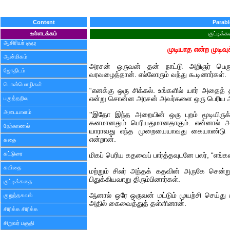
Content
Parabl
உள்ளடக்கம்
குட்டிக்
ஆசிரியர் குழு
முடியாத என்ற முடிவ
ஆன்மிகம்
அரசன் ஒருவன் தன் நாட்டு அறிஞர் பெரு
ஜோதிடம்
வரவழைத்தான். எல்லோரும் வந்து கூடினார்கள்.
பொன்மொழிகள்
“எனக்கு ஒரு சிக்கல். உங்களில் யார் அதைத் தீர
பகுத்தறிவு
என்று சொன்ன அரசன் அவர்களை ஒரு பெரிய அ
அடையாளம்
''இதோ இந்த அறையின் ஒரு புறம் மூடியிருக்
கனமானதும் பெரியதுமானதாகும். என்னால் அத
நேர்காணல்
யாராவது எந்த முறையையாவது கையாண்டு அதை
என்றான்.
கதை
கட்டுரை
மிகப் பெரிய கதவைப் பார்த்தவுடனே பலர், “எங்க
கவிதை
மற்றும் சிலர் அந்தக் கதவின் அருகே சென்று ம
பிதுக்கியவாறு திரும்பினார்கள்.
குட்டிக்கதை
ஆனால் ஒரே ஒருவன் மட்டும் முயற்சி செய்து
குறுந்தகவல்
அதில் கைவைத்துத் தள்ளினான்.
சிரிக்க சிரிக்க
சிறுவர் பகுதி