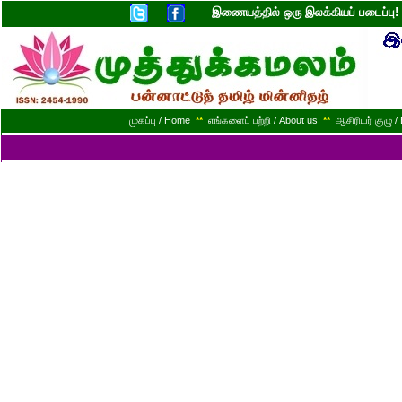
இணையத்தில் ஒரு இலக்கியப் படைப்ப
முகப்பு / Home
**
எங்களைப் பற்றி / About us
**
ஆசிரியர் குழு / 