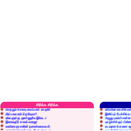
எரிப்பதா? புதைப்பதா?
எல்லாம் நன்மைக்கே.
அறிவை வைக்க மறந்துட்டானே...!
மனிதர்களது தகுதி 
சிரிக்க சிரிக்க
செத்தும் செலவு வைப்பாள் காதலி!
உள்ளங்கைகளில் ஏன
வீரப்பலகாரம் தெரியுமா?
இனிப்புப் பேச்சில்
உங்களுக்கு ஒண்ணுமே இல்ல...!
அழுது புலம்பி என்
இலையுதிர் காலம் வராது!
புகழ்ச்சிக்குப் பின்
கண்ணதாசனின் நகைச்சுவைகள்
கடவுளைக் காண உத
குறைச்சுத்தான் எடை போடறாரு...!
தகுதியில்லாதவருக
அவருக்கு ஒரு விவரமும் தெரியலடி!
உயரத்தில் இருந்தால