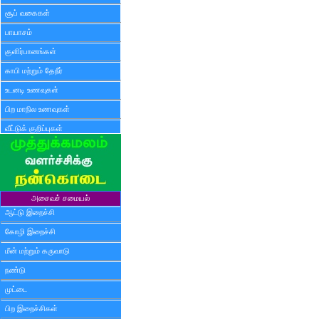
சூப் வகைகள்
பாயாசம்
குளிர்பானங்கள்
காபி மற்றும் தேநீர்
உடனடி உணவுகள்
பிற மாநில உணவுகள்
வீட்டுக் குறிப்புகள்
அசைவச் சமையல்
ஆட்டு இறைச்சி
கோழி இறைச்சி
மீன் மற்றும் கருவாடு
நண்டு
முட்டை
பிற இறைச்சிகள்