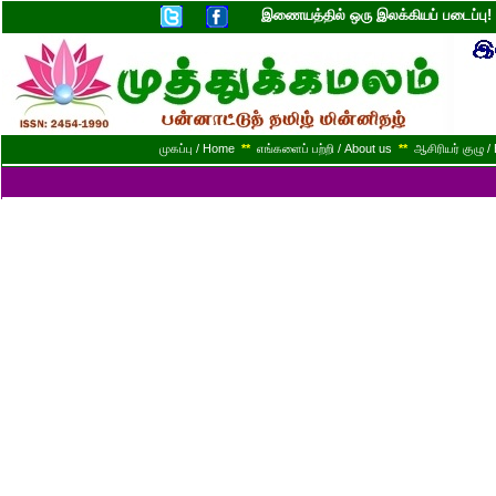
இணையத்தில் ஒரு இலக்கியப் படைப்ப
முகப்பு / Home
**
எங்களைப் பற்றி / About us
**
ஆசிரியர் குழு / 