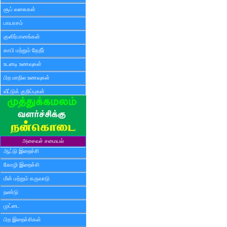
சூப் வகைகள்
பாயாசம்
குளிர்பானங்கள்
காபி மற்றும் தேநீர்
உடனடி உணவுகள்
பிற மாநில உணவுகள்
வீட்டுக் குறிப்புகள்
அசைவச் சமையல்
ஆட்டு இறைச்சி
கோழி இறைச்சி
மீன் மற்றும் கருவாடு
நண்டு
முட்டை
பிற இறைச்சிகள்