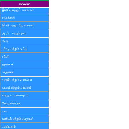
சமையல்
இனிப்பு மற்றும் காரங்கள்
சாதங்கள்
இட்லி மற்றும் தோசைகள்
குழம்பு மற்றும் ரசம்
கீரை
பச்சடி மற்றும் கூட்டு
சட்னி
துவையல்
ஊறுகாய்
வற்றல் மற்றும் பொடிகள்
வடகம் மற்றும் அப்பளம்
சிற்றுண்டி உணவுகள்
கொழுக்கட்டை
வடை
சுண்டல் மற்றும் பயறுகள்
பணியாரம்