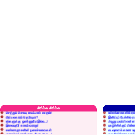
எரிப்பதா? புதைப்பதா?
எல்லாம் நன்மைக்கே.
அறிவை வைக்க மறந்துட்டானே...!
மனிதர்களது தகுதி 
சிரிக்க சிரிக்க
செத்தும் செலவு வைப்பாள் காதலி!
உள்ளங்கைகளில் ஏன
வீரப்பலகாரம் தெரியுமா?
இனிப்புப் பேச்சில்
உங்களுக்கு ஒண்ணுமே இல்ல...!
அழுது புலம்பி என்
இலையுதிர் காலம் வராது!
புகழ்ச்சிக்குப் பின்
கண்ணதாசனின் நகைச்சுவைகள்
கடவுளைக் காண உத
குறைச்சுத்தான் எடை போடறாரு...!
தகுதியில்லாதவருக
அவருக்கு ஒரு விவரமும் தெரியலடி!
உயரத்தில் இருந்தால