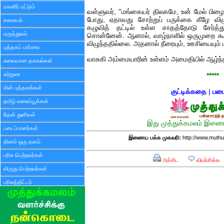
மகளிர் மட்டும்
வள்ளுவர், ''மங்கையர் திலகமே, உன் மேல் பிழை
போது, ஏதாவது சோற்றுப் பருக்கை கீழே விழு
சமையல்
கழுவித் தட்டில் உள்ள சாதத்தோடு சேர்
மருத்துவம்
சொன்னேன். ஆனால், வாழ்நாளில் ஒருமுறை கூட
விழுந்ததில்லை. அதனால் நீரையும், ஊசியையும் ப
புத்தகப் பார்வை
வாசுகி அம்மையாரின் உள்ளம் அமைதியில் ஆழ்ந்
சுவையான தகவல்கள்
சுற்றுலா
*****
மின் புத்தகங்கள்
குட்டிக்கதை
|
படை
தமிழ் வலைப்பூக்கள்
தேன் துளிகள்
இது முத்துக்கமலம் இணைய
படைப்பாளர்கள்
இணைய பக்க முகவரி:
http://www.muth
தினம் ஒரு தளம்
பரிசு பெற்றவர்கள்
அச்சிட
விமர்சிக்க
விருது பெற்றவர்கள்
பரிசுத்திட்டம்