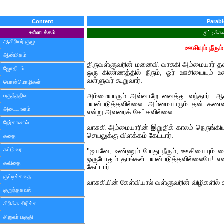
Content
Parabl
உள்ளடக்கம்
குட்டிக்
ஆசிரியர் குழு
ஊசியும் நீரும
ஆன்மிகம்
திருவள்ளுவரின் மனைவி வாசுகி அம்மையார் த
ஜோதிடம்
ஒரு கிண்ணத்தில் நீரும், ஓர் ஊசியையும் உ
வள்ளுவர் கூறுவார்.
பொன்மொழிகள்
பகுத்தறிவு
அம்மையாரும் அவ்வாறே வைத்து வந்தார். ஆ
பயன்படுத்தவில்லை. அம்மையாரும் தன் கணவர
அடையாளம்
என்று அவரைக் கேட்கவில்லை.
நேர்காணல்
வாசுகி அம்மையாரின் இறுதிக் காலம் நெருங்க
செயலுக்கு விளக்கம் கேட்டார்.
கதை
கட்டுரை
''ஐயனே, உண்ணும் போது நீரும், ஊசியையும் 
ஒருபோதும் தாங்கள் பயன்படுத்தவில்லையே! என
கவிதை
கேட்டார்.
குட்டிக்கதை
வாசுகியின் கேள்வியால் வள்ளுவரின் விழிகளில் 
குறுந்தகவல்
சிரிக்க சிரிக்க
சிறுவர் பகுதி