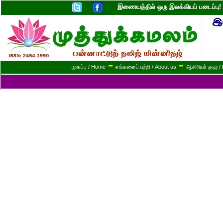
இணையத்தில் ஒரு இலக்கியப் படைப்ப
முகப்பு / Home
**
எங்களைப் பற்றி / About us
**
ஆசிரியர் குழு / 