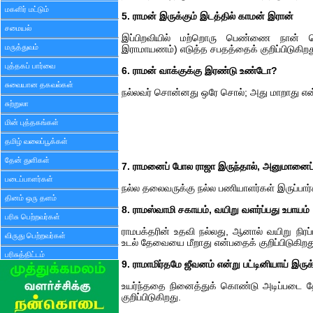
மகளிர் மட்டும்
5. ராமன் இருக்கும் இடத்தில் காமன் இரான்
சமையல்
இப்பிறவியில் மற்றொரு பெண்ணை நான் 
மருத்துவம்
இராமாயணம்) எடுத்த சபதத்தைக் குறிப்பிடுகிறத
புத்தகப் பார்வை
6. ராமன் வாக்குக்கு இரண்டு உண்டோ?
சுவையான தகவல்கள்
நல்லவர் சொன்னது ஒரே சொல்; அது மாறாது என்ப
சுற்றுலா
மின் புத்தகங்கள்
தமிழ் வலைப்பூக்கள்
தேன் துளிகள்
7. ராமனைப் போல ராஜா இருந்தால், அனுமானைப்
படைப்பாளர்கள்
நல்ல தலைவருக்கு நல்ல பணியாளர்கள் இருப்பார்க
தினம் ஒரு தளம்
8. ராமஸ்வாமி சகாயம், வயிறு வளர்ப்பது உபாயம்
பரிசு பெற்றவர்கள்
ராமபக்தரின் உதவி நல்லது, ஆனால் வயிறு நிரப
விருது பெற்றவர்கள்
உடல் தேவையை மீறாது என்பதைக் குறிப்பிடுகிறத
பரிசுத்திட்டம்
9. ராமாமிர்தமே ஜீவனம் என்று பட்டினியாய் இர
உயர்ந்ததை நினைத்துக் கொண்டு அடிப்படை 
குறிப்பிடுகிறது.