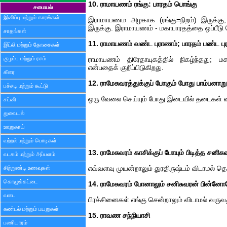
10. ராமாயணம் ரங்கு: பாரதம் பொங்கு
சமையல்
இனிப்பு மற்றும் காரங்கள்
இராமாயணம அழகாக (ரங்கு=நிறம்) இருக்கு;
இருக்கு. இராமாயணம் - மகாபாரதத்தை ஒப்பீடு 
சாதங்கள்
11. ராமாயணம் வண்ட புராணம்; பாரதம் பண்ட ப
இட்லி மற்றும் தோசைகள்
குழம்பு மற்றும் ரசம்
ராமாயணம் திரேதாயுகத்தில் நிகழ்ந்தது; மகா
என்பதைக் குறிப்பிடுகிறது.
கீரை
12. ராமேசுவரத்துக்குப் போகும் போது பாம்பனாறு
பச்சடி மற்றும் கூட்டு
ஒரு வேலை செய்யும் போது இடையில் தடைகள் வர
சட்னி
துவையல்
ஊறுகாய்
வற்றல் மற்றும் பொடிகள்
13. ராமேசுவரம் காசிக்குப் போயும் பிடித்த ச
வடகம் மற்றும் அப்பளம்
சிற்றுண்டி உணவுகள்
எவ்வளவு முயன்றாலும் துரதிருஷ்டம் விடாமல் தொடர
கொழுக்கட்டை
14. ராமேசுவரம் போனாலும் சனிசுவரன் பின்னோ
வடை
பிரச்சினைகள் எங்கு சென்றாலும் விடாமல் வருவது 
சுண்டல் மற்றும் பயறுகள்
15. ராவண சந்நியாசி
பணியாரம்