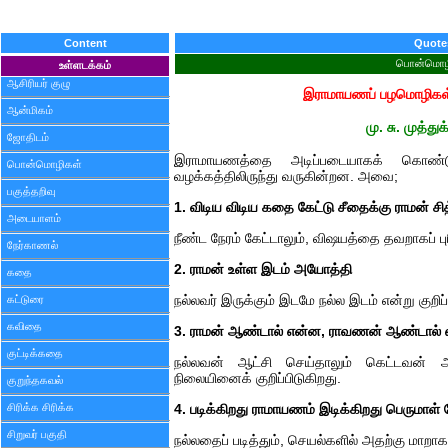
Content
Quote
பொன்மொழ
உள்ளடக்கம்
ஆசிரியர் குழு
இராமாயணப் பழமொழிகள
ஆன்மிகம்
மு. சு. முத்து
ஜோதிடம்
இராமாயணத்தை அடிப்படையாகக் கொண்டு
பொன்மொழிகள்
வழக்கத்திலிருந்து வருகின்றன. அவை;
பகுத்தறிவு
1. விடிய விடிய கதை கேட்டு சீதைக்கு ராமன் சித
அடையாளம்
நீண்ட நேரம் கேட்டாலும், விஷயத்தை தவறாகப் பு
நேர்காணல்
2. ராமன் உள்ள இடம் அயோத்தி
கதை
கட்டுரை
நல்லவர் இருக்கும் இடமே நல்ல இடம் என்று குறிப்
கவிதை
3. ராமன் ஆண்டால் என்ன, ராவணன் ஆண்டால்
குட்டிக்கதை
நல்லவன் ஆட்சி செய்தாலும் கெட்டவன் ஆ
நிலையினைக் குறிப்பிடுகிறது.
குறுந்தகவல்
சிரிக்க சிரிக்க
4. படிக்கிறது ராமாயணம் இடிக்கிறது பெருமாள்
சிறுவர் பகுதி
நல்லதைப் படித்தும், செயல்களில் அதற்கு மாறாக நட