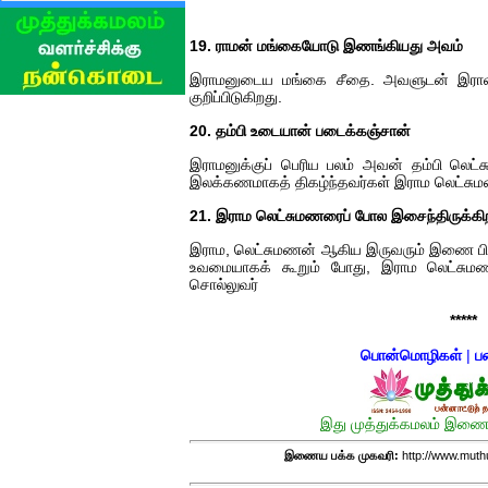
19. ராமன் மங்கையோடு இணங்கியது அவம்
இராமனுடைய மங்கை சீதை. அவளுடன் இரா
குறிப்பிடுகிறது.
20. தம்பி உடையான் படைக்கஞ்சான்
இராமனுக்குப் பெரிய பலம் அவன் தம்பி லெட
இலக்கணமாகத் திகழ்ந்தவர்கள் இராம லெட்சுமணர்
21. இராம லெட்சுமணரைப் போல இசைந்திருக்கி
இராம, லெட்சுமணன் ஆகிய இருவரும் இணை பி
உவமையாகக் கூறும் போது, இராம லெட்சுமண
சொல்லுவர்
*****
பொன்மொழிகள்
|
ப
இது முத்துக்கமலம் இணைய
இணைய பக்க முகவரி:
http://www.mut