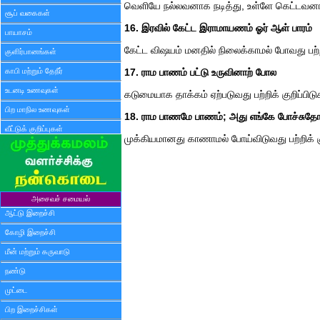
வெளியே நல்லவனாக நடித்து, உள்ளே கெட்டவனாக இர
சூப் வகைகள்
16. இரவில் கேட்ட இராமாயணம் ஓர் ஆள் பாரம்
பாயாசம்
கேட்ட விஷயம் மனதில் நிலைக்காமல் போவது பற்றிக
குளிர்பானங்கள்
காபி மற்றும் தேநீர்
17. ராம பாணம் பட்டு உருவினாற் போல
உடனடி உணவுகள்
கடுமையாக தாக்கம் ஏற்படுவது பற்றிக் குறிப்பிடு
பிற மாநில உணவுகள்
18. ராம பாணமே பாணம்; அது எங்கே போச்சு
வீட்டுக் குறிப்புகள்
முக்கியமானது காணாமல் போய்விடுவது பற்றிக் கு
அசைவச் சமையல்
ஆட்டு இறைச்சி
கோழி இறைச்சி
மீன் மற்றும் கருவாடு
நண்டு
முட்டை
பிற இறைச்சிகள்