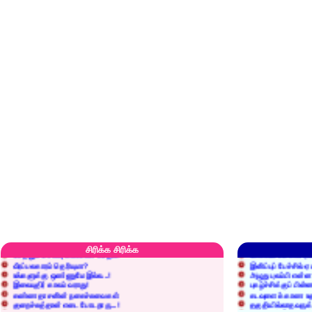
எரிப்பதா? புதைப்பதா?
எல்லாம் நன்மைக்கே.
அறிவை வைக்க மறந்துட்டானே...!
மனிதர்களது தகுதி 
செத்தும் செலவு வைப்பாள் காதலி!
உள்ளங்கைகளில் ஏன
சிரிக்க சிரிக்க
வீரப்பலகாரம் தெரியுமா?
இனிப்புப் பேச்சில்
உங்களுக்கு ஒண்ணுமே இல்ல...!
அழுது புலம்பி என்
இலையுதிர் காலம் வராது!
புகழ்ச்சிக்குப் பின்
கண்ணதாசனின் நகைச்சுவைகள்
கடவுளைக் காண உத
குறைச்சுத்தான் எடை போடறாரு...!
தகுதியில்லாதவருக
அவருக்கு ஒரு விவரமும் தெரியலடி!
உயரத்தில் இருந்தால