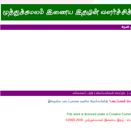
குனிஞ்ச தலை நிமிராத பொண்ணு...?
ராமன் ராவணனிடம் 
இடத்தைக் காலி பண்ணுங்க...!
அழியப் போவதில்
சொறி சிரங்குக்கு ஒரு பாடல்!
கழுதைக்குக் கிடைக
மாமியாரு பச்சைக்கிளி மாதிரி!
எல்லாம் ஒரு கோவண
மாபாவியோர் வாழும் மதுரை
சிங்கத்திற்கு வாழை
இளைய பெண்ணைக் கட்டித் தருவீங்களா?
வலை வீசிப் பிடித்
ஸ்ரீரங்கத்து யானைக்கு நாமம்!
சாவிலிருந்து தப்பி
தேனி ம
அகிலாவை அபின்னு கூப்பிடுறியே...?
இறை வழிபாட்டிற்கு 
ஆறு தலையுடன் தூங்க முடியுமா?
கல்லெறிந்தவனுக்க
கவிஞரை விடக் கலைஞர்?
சிவபெருமான் முன்ப
பேயைப் பார்க்க ஒரு வாய்ப்பு!
வீண் புகழ்ச்சிக்க
கடைசியாகக் கிடைத்த தகவல்!
ராமன் எப்படி ராமச்
மூன்றாம் தர ஆட்சி
அக்காவை மணந்த
பெயர்தான் கெட்டுப் போகிறது!
சிவபெருமான் செய்
தபால்காரர் வேலை!
இராமன் சாப்பாட்ட
எலிக்கு ஊசி போட்டாச்சா?
சொர்க்கத்திற்குள்
சவ ஊர்வலத்தில் எப்படிப் போவது?
புண்ணிய நதிகளில் 
சம அளவு என்றால்...?
பயமிருப்பவன் வாழ்வ
குறள் யாருக்காக...?
தகுதி இல்லாமல் தம
எலி திருமணம் செய்து கொண்டால்?
கழுதையின் புத்திச
யாருக்கு உங்க ஓட்டு?
விற்ற மரத்தைத் திர
வரி செலுத்தாமல் ஏமாற்றுவது எப்படி?
தலைமை ஒன்றுக்கு
கடவுளுக்குப் புரியவில்லை...?
சொர்க்கமும் நரகமு
எங்களைப் பற்றி
|
விளம்பரங்கள் செய்திட
|
ப
முதலாளி... மூளையிருக்கா...?
திரிசங்கு சுவர்க்க
மூன்று வரங்கள்
புத்திசாலி வாயைத்
இங்குள்ள படைப்புகளை வணிக நோக்கமின்றி
“படைப்பாளர் ப
கழுதையுடன் கால்பந்து விளையாட்டு!
இறைவன் தப்புக் 
நான் வழக்கறிஞர்
ஆணவத்தால் வந்த 
பெண்ணின் வாழ்க்கை பந்து போன்றது
சொர்க்கத்துக்கான ந
This work is licensed under a
Creative Commo
பொழைக்கத் தெரிஞ்சவன்
சொர்க்க வாசல் திற
©2006-2026 முத்துக்கமலம் இணைய இதழ் -
பொ
காதல்... மொழிகள்
வழுக்கைத் தலைக்கு
மனைவிக்குப் பயப்ப
சிங்கக்கறி வேண்டு