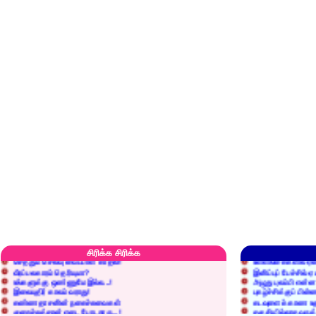
எரிப்பதா? புதைப்பதா?
எல்லாம் நன்மைக்கே.
அறிவை வைக்க மறந்துட்டானே...!
மனிதர்களது தகுதி 
சிரிக்க சிரிக்க
செத்தும் செலவு வைப்பாள் காதலி!
உள்ளங்கைகளில் ஏன
வீரப்பலகாரம் தெரியுமா?
இனிப்புப் பேச்சில்
உங்களுக்கு ஒண்ணுமே இல்ல...!
அழுது புலம்பி என்
இலையுதிர் காலம் வராது!
புகழ்ச்சிக்குப் பின்
கண்ணதாசனின் நகைச்சுவைகள்
கடவுளைக் காண உத
குறைச்சுத்தான் எடை போடறாரு...!
தகுதியில்லாதவருக
அவருக்கு ஒரு விவரமும் தெரியலடி!
உயரத்தில் இருந்தால