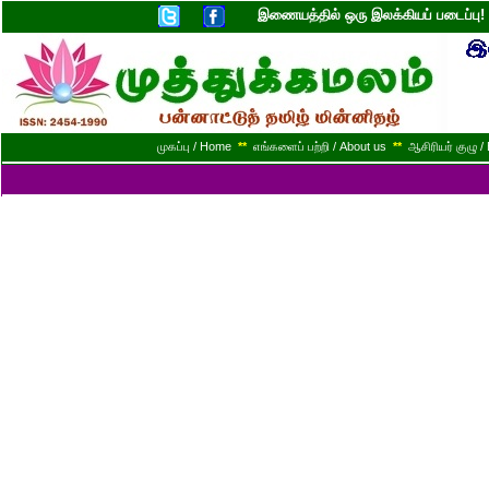
இணையத்தில் ஒரு இலக்கியப் படைப்ப
முகப்பு / Home
**
எங்களைப் பற்றி / About us
**
ஆசிரியர் குழு / 