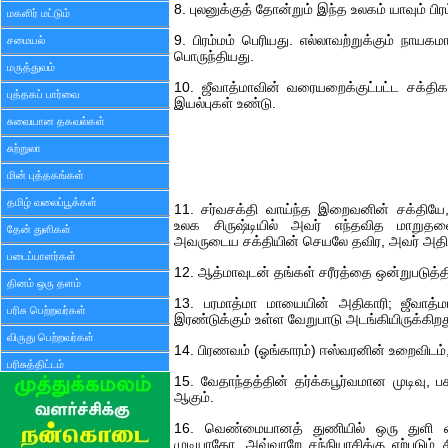
8. புலனுக்குத் தோன்றும் இந்த உலகம் யாவும் ப
மகளிர் மட்டும்
9. பிரம்மம் பெரியது. எல்லாவற்றுக்கும் நாய
சமையல்
பொருந்தியது.
மருத்துவம்
10. ஜீவாத்மாவின் வரையறைக்குட்பட்ட சக்திக
புத்தகப் பார்வை
இயல்புகள் உண்டு.
சுவையான தகவல்கள்
சுற்றுலா
மின் புத்தகங்கள்
தமிழ் வலைப்பூக்கள்
11. சர்வசக்தி வாய்ந்த இறைவனின் சக்தியே,
உலக சிருஷ்டியில் அவர் எந்தவித மாறுதல
தேன் துளிகள்
அவருடைய சக்தியின் செயலே தவிர, அவர் அதில்
படைப்பாளர்கள்
12. ஆத்மாவுடன் தங்கள் சரீரத்தை ஒன்றுபடுத்
தினம் ஒரு தளம்
13. பரமாத்மா மாயையின் அதிகாரி; ஜீவாத்
பரிசு பெற்றவர்கள்
இரண்டுக்கும் உள்ள வேறுபாடு அடங்கியிருக்கிறத
விருது பெற்றவர்கள்
14. பிரணவம் (ஓங்காரம்) ஈஸ்வரனின் உறைவிடம
பரிசுத்திட்டம்
15. வேதாந்தத்தின் தர்க்கபூர்வமான முடிவு, 
ஆகும்.
16. வெண்மையானத் துணியில் ஒரு துளி 
முடியாதோ, அவ்வாறே சந்நியாசிக்கு ஏற்படும் 