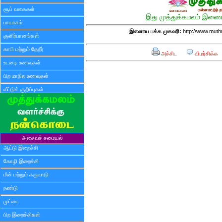
சூப் வகைகள்
இது முத்துக்கமலம் இணைய
பாயாசம்
இணைய பக்க முகவரி:
http://www.mut
குளிர்பானங்கள்
காபி மற்றும் தேநீர்
அச்சிட
விமர்சிக்க
உடனடி உணவுகள்
பிற மாநில உணவுகள்
வீட்டுக் குறிப்புகள்
அசைவச் சமையல்
ஆட்டு இறைச்சி
கோழி இறைச்சி
மீன் மற்றும் கருவாடு
நண்டு
முட்டை
பிற இறைச்சிகள்