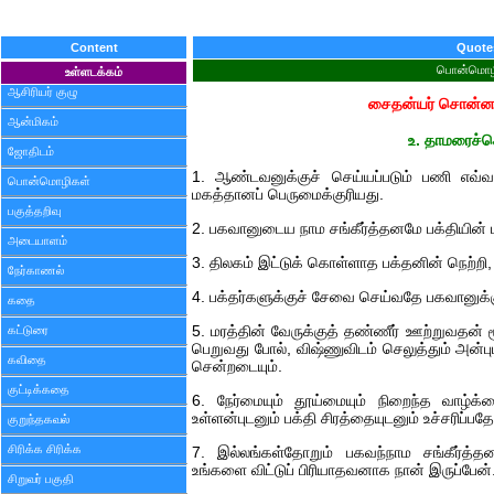
Content
Quote
பொன்மொழ
உள்ளடக்கம்
ஆசிரியர் குழு
சைதன்யர் சொன்ன 
ஆன்மிகம்
உ. தாமரைச்ச
ஜோதிடம்
1. ஆண்டவனுக்குச் செய்யப்படும் பணி எவ்
பொன்மொழிகள்
மகத்தானப் பெருமைக்குரியது.
பகுத்தறிவு
2. பகவானுடைய நாம சங்கீர்த்தனமே பக்தியின் மா
அடையாளம்
3. திலகம் இட்டுக் கொள்ளாத பக்தனின் நெற்றி, 
நேர்காணல்
4. பக்தர்களுக்குச் சேவை செய்வதே பகவானுக்கு
கதை
கட்டுரை
5. மரத்தின் வேருக்குத் தண்ணீர் ஊற்றுவதன்
பெறுவது போல், விஷ்ணுவிடம் செலுத்தும் அன்
கவிதை
சென்றடையும்.
குட்டிக்கதை
6. நேர்மையும் தூய்மையும் நிறைந்த வாழ்
உள்ளன்புடனும் பக்தி சிரத்தையுடனும் உச்சரிப்பதே
குறுந்தகவல்
சிரிக்க சிரிக்க
7. இல்லங்கள்தோறும் பகவந்நாம சங்கீர்த்த
உங்களை விட்டுப் பிரியாதவனாக நான் இருப்பேன்
சிறுவர் பகுதி