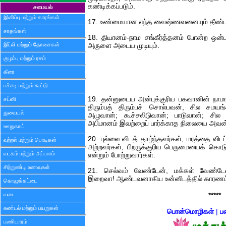
கண்டிக்கப்படும்.
சமையல்
இனிப்பு மற்றும் காரங்கள்
17. உண்மையான எந்த வைஷ்ணவனையும் தீண்டாத
சாதங்கள்
18. தியானம்-நாம சங்கீர்த்தனம் போன்ற ஒன்
இட்லி மற்றும் தோசைகள்
அருளை அடைய முடியும்.
குழம்பு மற்றும் ரசம்
கீரை
பச்சடி மற்றும் கூட்டு
19. தன்னுடைய அன்புக்குரிய பகவானின் நாமங
சட்னி
திரும்பத் திரும்பச் சொல்பவன், சில சமயங்
துவையல்
அழுவான்; கூச்சலிடுவான்; பாடுவான்; சி
அபிமானம் இவற்றைப் பார்க்காத நிலையை அவன்
ஊறுகாய்
20. புல்லை விடத் தாழ்ந்தவர்கள், மரத்தை வி
வற்றல் மற்றும் பொடிகள்
அற்றவர்கள், பிறருக்குரிய பெருமையைக் கொட
வடகம் மற்றும் அப்பளம்
என்றும் போற்றுவார்கள்.
சிற்றுண்டி உணவுகள்
21. செல்வம் வேண்டேன், மக்கள் வேண்ட
இறைவா! ஆண்டவனாகிய உன்னிடத்தில் காரணம் கர
கொழுக்கட்டை
வடை
*****
சுண்டல் மற்றும் பயறுகள்
பொன்மொழிகள்
|
ப
பணியாரம்