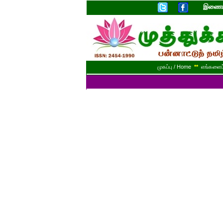
இணையத
முகப்பு / Home
**
எங்களைப் 