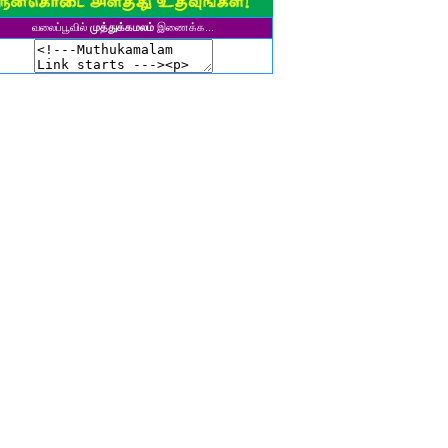
இளவல்" ஹரிஹரன்
வலைப்பூவில்
முத்துக்கமலம்
இணைக்க...
ுனைவர். மு. பழனியப்பன்
ாசுகி நடேசன்
ா. காருண்யா
யல்பட்டி கண்ணன்
விதா பால்பாண்டி
ுதா தாமோதரன்
ாஜேஸ்வரி மணிகண்டன்
ாணிக்கவாசுகி செந்தில்குமார்