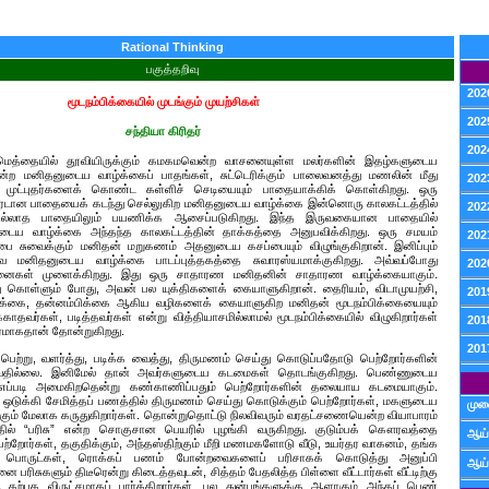
Rational Thinking
பகுத்தறிவு
202
மூடநம்பிக்கையில் முடங்கும் முயற்சிகள்
202
சந்தியா கிரிதர்
202
 மெத்தையில் தூவியிருக்கும் கமகமவென்ற வாசனையுள்ள மலர்களின் இதழ்களுடைய
்ற மனிதனுடைய வாழ்க்கைப் பாதங்கள், சுட்டெரிக்கும் பாலைவனத்து மணலின் மீது
202
முட்புதர்களைக் கொண்ட கள்ளிச் செடியையும் பாதையாக்கிக் கொள்கிறது. ஒரு
முரடான பாதையைக் கடந்து செல்லுகிற மனிதனுடைய வாழ்க்கை இன்னொரு காலகட்டத்தில்
202
ளில்லாத பாதையிலும் பயணிக்க ஆசைப்படுகிறது. இந்த இருவகையான பாதையில்
டைய வாழ்க்கை அந்தந்த காலகட்டத்தின் தாக்கத்தை அனுபவிக்கிறது. ஒரு சமயம்
202
பை சுவைக்கும் மனிதன் மறுகணம் அதனுடைய கசப்பையும் விழுங்குகிறான். இனிப்பும்
வை மனிதனுடைய வாழ்க்கை பாடப்புத்தகத்தை சுவாரஸ்யமாக்குகிறது. அவ்வப்போது
202
்சனைகள் முளைக்கிறது. இது ஒரு சாதாரண மனிதனின் சாதாரண வாழ்க்கையாகும்.
து கொள்ளும் போது, அவன் பல யுக்திகளைக் கையாளுகிறான். தைரியம், விடாமுயற்சி,
201
்பிக்கை, தன்னம்பிக்கை ஆகிய வழிகளைக் கையாளுகிற மனிதன் மூடநம்பிக்கையையும்
க்காதவர்கள், படித்தவர்கள் என்று வித்தியாசமில்லாமல் மூடநம்பிக்கையில் விழுகிறார்கள்
201
ிரமாகதான் தோன்றுகிறது.
201
ெற்று, வளர்த்து, படிக்க வைத்து, திருமணம் செய்து கொடுப்பதோடு பெற்றோர்களின்
டுவதில்லை. இனிமேல் தான் அவர்களுடைய கடமைகள் தொடங்குகிறது. பெண்ணுடைய
எப்படி அமைகிறதென்று கண்காணிப்பதும் பெற்றோர்களின் தலையாய கடமையாகும்.
் ஒடுக்கி சேமித்தப் பணத்தில் திருமணம் செய்து கொடுக்கும் பெற்றோர்கள், மகளுடைய
முன
கும் மேலாக கருதுகிறார்கள். தொன்றுதொட்டு நிலவிவரும் வரதட்சணையென்ற வியாபாரம்
ல் “பரிசு” என்ற சொகுசான பெயரில் புழங்கி வருகிறது. குடும்பக் கௌரவத்தை
ஆய்
ற்றோர்கள், தகுதிக்கும், அந்தஸ்திற்கும் மீறி மணமகளோடு வீடு, உயர்தர வாகனம், தங்க
 பொருட்கள், ரொக்கப் பணம் போன்றவைகளைப் பரிசாகக் கொடுத்து அனுப்பி
ஆய்
 பரிசுகளும் திடீரென்று கிடைத்தவுடன், சித்தம் பேதலித்த பிள்ளை வீட்டார்கள் வீட்டிற்கு
ற்பக விருட்சமாகப் பார்க்கிறார்கள். பல துன்பங்களுக்கு ஆளாகும் அந்தப் பெண்