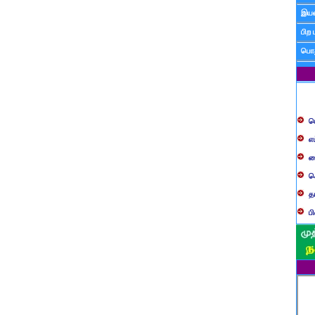
இயன
பிற 
பொத
ப
எ
ச
க
த
ப
வ
ப
ஸ
ம
ம
ந