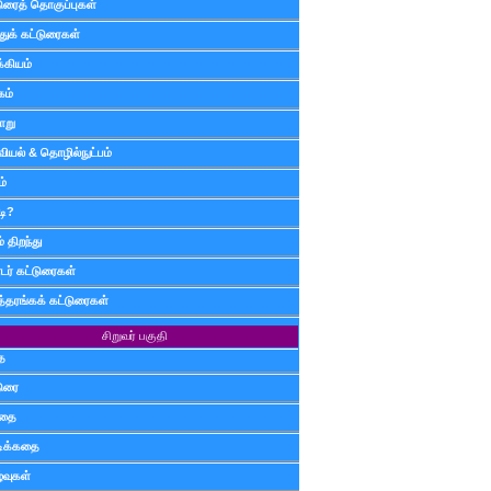
டுரைத் தொகுப்புகள்
ுக் கட்டுரைகள்
்கியம்
கம்
ாறு
வியல் & தொழில்நுட்பம்
ம்
டி?
 திறந்து
ர் கட்டுரைகள்
த்தரங்கக் கட்டுரைகள்
சிறுவர் பகுதி
ை
டுரை
ிதை
்டிக்கதை
்வுகள்