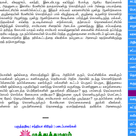
கட்
்தைகள், விஷஜுரம், வாந்தி, இடைவிடாது வயிற்றுப் போக்கு ஆகிய நோய்களால்
க்க, அதனுடைய இளகிய மேனியில் தகதகவென்று கொதிக்கும் பால் அல்லது பாயசத்தை
பொத
க்காட்சியில் காண்பிக்கப்பட்டது. இந்தச் சம்பவம் வாரனாசியில் மூன்று ஆண்டுகளாக
 குழந்தையின் மேனியில் கொதிக்கும் பால் விழுந்தவுடன், குழந்தை சுருண்டு கொண்டு
இலக
டுக் கொண்டு அழுகிறது. மூன்று ஆண்டுகளாக வேடிக்கை பார்த்துக் கொண்டிருந்த மக்கள்,
்ந்தவர்கள் எவ்வித நடவடிக்கையும் எடுக்காமல், தற்சமயம் தொலைக்காட்சியில்
் விழித்துக் கொண்டு, சாமியாரை சிறையில் அடைக்க முனைந்தது. இந்த சம்பவத்தை
சமூ
ம் தரித்த கோபால் யாதவ் என்ற சாமியார் காவல்துறையின் கைகளில் சிக்காமல் தப்பித்து
தெரிய வந்தது. மூடநம்பிக்கையின் பெயரில் பிறந்த குழந்தைகளை சாமியாரிடம் ஒப்படைத்து,
வரல
 விளையாடுகிற இந்த நரிக்கூட்டத்தை விவரிக்க நம்முடைய அசையும் உதடுகளிலிருந்து
த் தடுமாறுகிறது.
அறி
சட்ட
எப்ப
மனம்
்தியாவின் ஒவ்வொரு கிராமத்திலும் இப்படி அதிர்ச்சி தரும், மெய்சிலிர்க்க வைக்கும்
தொட
ம்பவங்கள் நம்முடைய கண்களுக்கு தெரியாமல் அதிக அளவில் நடந்து கொண்டுதான்
்பிக்கையில் நம்பிக்கையை வளர்க்கும் மக்களின் கூட்டம் பெருகப் பெருக, இத்தகைய
கரு
யாவின் ஒவ்வொரு பகுதியிலும் வளர்ந்து கொண்டு வருகிறது. பெண்ணுடைய வாழ்க்கையை
ில் ஒப்படைத்த பெற்றோர்களின் துயரங்கள் தீர்ந்ததா? ஒரு பாம்பைத் தெய்வமாகக்
ிராமம் சொர்க்க லோகமாக மாறியதா? இதழ்களை மூடிக் கொண்டிருக்கும் மொட்டைப்
ை நோய் நொடியில்லாமல் அந்த சாமியாரால் காப்பாற்ற முடிந்ததா? மூடநம்பிக்கை என்ற
கத
னால் ஒளிந்து கொண்டிருக்கும் போலியான செய்கைகளைத் தூக்கி வீசுங்கள்.
 பின்னால் நம் முயற்சிகளைத் தொலைத்து ஏமாற்றத்தைத் தவிர்க்க அனைவரும்
கட்
கவ
*****
குட
பகுத்தறிவு
|
சந்தியா கிரிதர்
|
படைப்பாளர்கள்
நிகழ