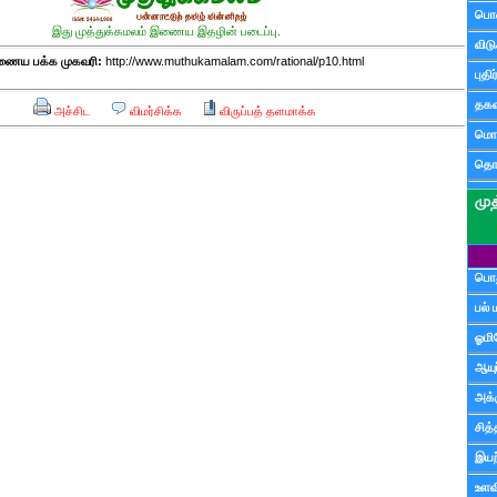
பொ
இது முத்துக்கமலம் இணைய இதழின் படைப்பு.
விட
ைய பக்க முகவரி:
http://www.muthukamalam.com/rational/p10.html
புதி
தகவ
அச்சிட
விமர்சிக்க
விருப்பத் தளமாக்க
மொழ
தொ
பொத
பல் 
ஓமி
ஆயு
அக்க
சித்
இயற
உளவி