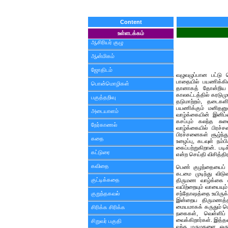
Content
உள்ளடக்கம்
ஆசிரியர் குழு
ஆன்மிகம்
ஜோதிடம்
வழுவழுப்பான பட்டு
பாதையில் பயணிக்கின
பொன்மொழிகள்
தானாகத் தோன்றிய 
காலகட்டத்தில் கரடு
பகுத்தறிவு
தடுமாற்றம், தடைக
பயணிக்கும் மனிதனு
அடையாளம்
வாழ்க்கையின் இனிப்
கசப்பும் கலந்த சு
நேர்காணல்
வாழ்க்கையில் பிரச
பிரச்சனைகள் சூழ்ந்
கதை
உழைப்பு, கடவுள் நம
கைப்பற்றுகிறான். படி
கட்டுரை
என்ற செய்தி விசித்த
கவிதை
பெண் குழந்தையைப் ப
கடமை முடிந்து வி
குட்டிக்கதை
திருமண வாழ்க்கை 
வயிற்றையும் வாயையும
குறுந்தகவல்
சந்தோஷத்தை உயிருக்
இன்றைய திருமணத்தி
மையமாகக் கருதும் பெ
சிரிக்க சிரிக்க
நகைகள், வெள்ளிப்
வைக்கிறார்கள். இத்தனை
சிறுவர் பகுதி
வந்த மருமகளை ஒரு க