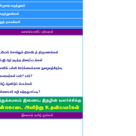
்முறை மருத்துவம்
மருத்துவங்கள்
ுத் தகவல்கள்
வலையொளிப் பதிவுகள்
ெரியார் சொல்லும் திராவிடத் திருமணங்கள்
ம்.ஜி.ஆர் நடித்த திரைப்படங்கள்
ைனிக் பள்ளி சேர்க்கைக்கான நுழைவுத்தேர்வு
ௌரவர்கள் யார்? யார்?
மிழ் ஆண்டுப் பெயர்கள்
ிள்ளையார் சுழி வந்தது எப்படி?
ருவது போவது, வந்தால் போகாது, போனால் வராது...?
ண்டைய படைப் பெயர்கள்
்ரீ அன்னை உணர்த்திய மலர்கள்
இலவசத் தமிழ் நூல்கள்
ாணவன் எப்படி இருக்க வேண்டும்?
ரம் என்பதன் பொருள் என்ன?
ீதி சதகம் கூறும் நீதிகள்