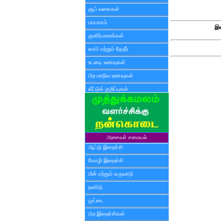
சூப் வகைகள்
பாயாசம்
இண
குளிர்பானங்கள்
காபி மற்றும் தேநீர்
உடனடி உணவுகள்
பிற மாநில உணவுகள்
வீட்டுக் குறிப்புகள்
அசைவச் சமையல்
ஆட்டு இறைச்சி
கோழி இறைச்சி
மீன் மற்றும் கருவாடு
நண்டு
முட்டை
பிற இறைச்சிகள்