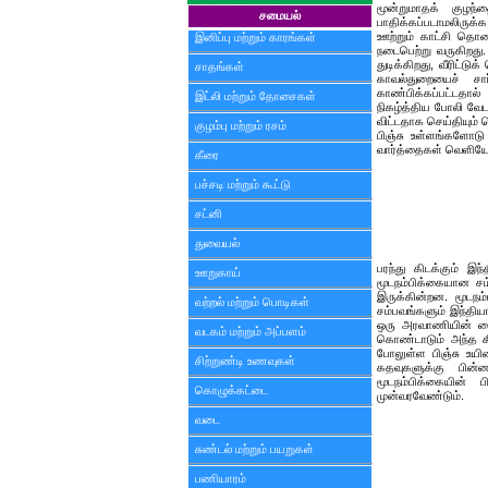
மூன்றுமாதக் குழந
சமையல்
பாதிக்கப்படாமலிரு
ஊற்றும் காட்சி தொலை
இனிப்பு மற்றும் காரங்கள்
நடைபெற்று வருகிறது.
துடிக்கிறது, வீரிட்
சாதங்கள்
காவல்துறையைச் சார
காண்பிக்கப்பட்டதால
இட்லி மற்றும் தோசைகள்
நிகழ்த்திய போலி வேட
விட்டதாக செய்தியும் 
குழம்பு மற்றும் ரசம்
பிஞ்சு உள்ளங்களோடு
வார்த்தைகள் வெளியேற
கீரை
பச்சடி மற்றும் கூட்டு
சட்னி
துவையல்
பரந்து கிடக்கும் இந
ஊறுகாய்
மூடநம்பிக்கையான ச
இருக்கின்றன. மூடநம
வற்றல் மற்றும் பொடிகள்
சம்பவங்களும் இந்தி
ஒரு அரவாணியின் கைய
வடகம் மற்றும் அப்பளம்
கொண்டாடும் அந்த க
போலுள்ள பிஞ்சு உயிர
சிற்றுண்டி உணவுகள்
கதவுகளுக்கு பின்
மூடநம்பிக்கையின்
கொழுக்கட்டை
முன்வரவேண்டும்.
வடை
சுண்டல் மற்றும் பயறுகள்
பணியாரம்