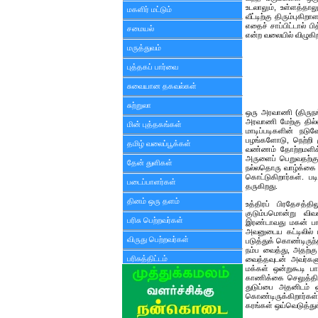
உடலாலும், உள்ளத்தா
மகளிர் மட்டும்
வீட்டிற்கு திரும்பு
எதைச் சாப்பிட்டால் ப
சமையல்
என்ற வலையில் விழுகிற
மருத்துவம்
புத்தகப் பார்வை
சுவையான தகவல்கள்
சுற்றுலா
ஒரு அரவாணி (திருநங
அரவாணி மேற்கு தில்
மின் புத்தகங்கள்
மாடிப்படிகளின் நட
பழங்களோடு, நெற்றி 
தமிழ் வலைப்பூக்கள்
வண்ணம் தோற்றமளிக்
அருளைப் பெறுவதற்கு
தேன் துளிகள்
நல்லதொரு வாழ்க்கை
கொட்டுகிறார்கள். ப
படைப்பாளர்கள்
தருகிறது.
தினம் ஒரு தளம்
உத்திரப் பிரதேசத்
குடும்பமொன்று விவச
பரிசு பெற்றவர்கள்
இரண்டாவது மகன் பாம
அவனுடைய கட்டிலில் 
விருது பெற்றவர்கள்
படுத்துக் கொண்டிருந்
நம்ப வைத்து, அதற்கு 
பரிசுத்திட்டம்
வைத்தவுடன் அவர்களு
மக்கள் ஒன்றுகூடி ப
காணிக்கை செலுத்தி
துடுப்பை அதனிடம் ஒப
கொண்டிருக்கிறார்கள்.
கரங்கள் ஒய்வெடுத்துக