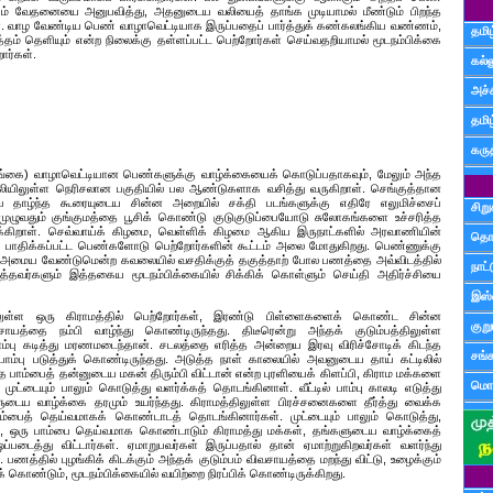
லும் வேதனையை அனுபவித்து, அதனுடைய வலியைத் தாங்க முடியாமல் மீண்டும் பிறந்த
கிறாள. வாழ வேண்டிய பெண் வாழாவெட்டியாக இருப்பதைப் பார்த்துக் கண்கலங்கிய வண்ணம்,
தமிழ
ித்தம் தெளியும் என்ற நிலைக்கு தள்ளப்பட்ட பெற்றோர்கள் செய்வதறியாமல் மூடநம்பிக்கை
ார்கள்.
கல்ல
அச்
தமி
கருத
்கை) வாழாவெட்டியான பெண்களுக்கு வாழ்க்கையைக் கொடுப்பதாகவும், மேலும் அந்த
லியிலுள்ள நெரிசலான பகுதியில் பல ஆண்டுகளாக வசித்து வருகிறாள். செங்குத்தான
ுவே தாழ்ந்த கூரையுடைய சின்ன அறையில் சக்தி படங்களுக்கு எதிரே எலுமிச்சைப்
சிற
முழுவதும் குங்குமத்தை பூசிக் கொண்டு குடுகுடுப்பையோடு சுலோகங்களை உச்சரித்த
கிறாள். செவ்வாய்க் கிழமை, வெள்ளிக் கிழமை ஆகிய இருநாட்களில் அரவாணியின்
தொ
 பாதிக்கப்பட்ட பெண்களோடு பெற்றோர்களின் கூட்டம் அலை மோதுகிறது. பெண்ணுக்கு
 அமைய வேண்டுமென்ற கவலையில் வசதிக்குத் தகுத்தாற் போல பணத்தை அவ்விடத்தில்
நாட்
டித்தவர்களும் இத்தகைய மூடநம்பிக்கையில் சிக்கிக் கொள்ளும் செய்தி அதிர்ச்சியை
இஸ்
திலுள்ள ஒரு கிராமத்தில் பெற்றோர்கள், இரண்டு பிள்ளைகளைக் கொண்ட சின்ன
குற
ாயத்தை நம்பி வாழ்ந்து கொண்டிருந்தது. திடீரென்று அந்தக் குடும்பத்திலுள்ள
்பு கடித்து மரணமடைந்தான். சடலத்தை எரித்த அன்றைய இரவு விரிச்சோடிக் கிடந்த
சங்
பாம்பு படுத்துக் கொண்டிருந்தது. அடுத்த நாள் காலையில் அவனுடைய தாய் கட்டிலில்
த பாம்பைத் தன்னுடைய மகன் திரும்பி விட்டான் என்ற புரளியைக் கிளப்பி, கிராம மக்களை
மொழ
முட்டையும் பாலும் கொடுத்து வளர்க்கத் தொடங்கினாள். வீட்டில் பாம்பு காலடி எடுத்து
டைய வாழ்க்கை தரமும் உயர்ந்தது. கிராமத்திலுள்ள பிரச்சனைகளை தீர்த்து வைக்க
ாம்பைத் தெய்வமாகக் கொண்டாடத் தொடங்கினார்கள். முட்டையும் பாலும் கொடுத்து,
, ஒரு பாம்பை தெய்வமாக கொண்டாடும் கிராமத்து மக்கள், தங்களுடைய வாழ்க்கைத்
்படைத்து விட்டார்கள். ஏமாறுபவர்கள் இருப்பதால் தான் ஏமாற்றுகிறவர்கள் வளர்ந்து
 பணத்தில் புழங்கிக் கிடக்கும் அந்தக் குடும்பம் விவசாயத்தை மறந்து விட்டு, உழைக்கும்
் கொண்டும், மூடநம்பிக்கையில் வயிற்றை நிரப்பிக் கொண்டிருக்கிறது.