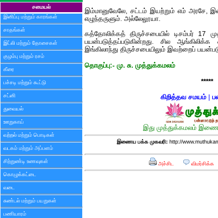
சமையல்
இம்மானுவேலே, சட்டம் இயற்றும் எம் அரசே, 
இனிப்பு மற்றும் காரங்கள்
எழுந்தருளும். அல்லேலூயா.
சாதங்கள்
கத்தோலிக்கத் திருச்சபையில் டிசம்பர் 17 ம
பயன்படுத்தப்படுகின்றது. சில ஆங்கிலிக்க 
இட்லி மற்றும் தோசைகள்
இங்கிலாந்து திருச்சபையிலும் இவற்றைப் பயன்பட
குழம்பு மற்றும் ரசம்
தொகுப்பு:- மு. சு. முத்துக்கமலம்
கீரை
*****
பச்சடி மற்றும் கூட்டு
சட்னி
கிறித்தவ சமயம்
|
ப
துவையல்
ஊறுகாய்
இது முத்துக்கமலம் இணைய
வற்றல் மற்றும் பொடிகள்
இணைய பக்க முகவரி:
http://www.muthukama
வடகம் மற்றும் அப்பளம்
சிற்றுண்டி உணவுகள்
அச்சிட
விமர்சிக்க
கொழுக்கட்டை
வடை
சுண்டல் மற்றும் பயறுகள்
பணியாரம்