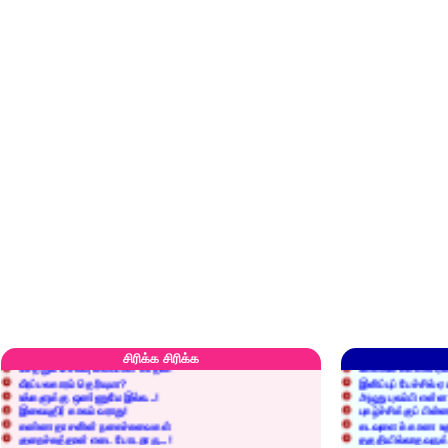
எரிப்பதா? புதைப்பதா?
எல்லாம் நன்மைக்கே.
அறிவை வைக்க மறந்துட்டானே...!
மனிதர்களது தகுதி 
சிரிக்க சிரிக்க
செத்தும் செலவு வைப்பாள் காதலி!
உள்ளங்கைகளில் ஏன
வீரப்பலகாரம் தெரியுமா?
இனிப்புப் பேச்சில்
உங்களுக்கு ஒண்ணுமே இல்ல...!
அழுது புலம்பி என்
இலையுதிர் காலம் வராது!
புகழ்ச்சிக்குப் பின்
கண்ணதாசனின் நகைச்சுவைகள்
கடவுளைக் காண உத
குறைச்சுத்தான் எடை போடறாரு...!
தகுதியில்லாதவருக
அவருக்கு ஒரு விவரமும் தெரியலடி!
உயரத்தில் இருந்தால