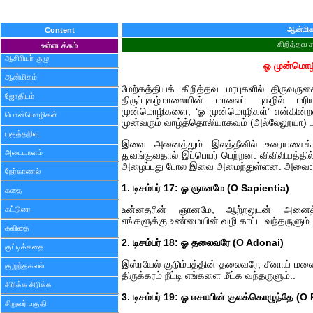
ஆன்மிக
Content
கிறித்தவ 
உள்ளடக்கம்
ஆசிரியர் குழு
ஓ முன்மொழ
ஆன்மிகம்
மேற்கத்தியக் கிறித்தவ மரபுகளில் திருவரு
ஜோதிடம்
திருப்புகழ்மாலையின் மாலைப் புகழில் மரிய
முன்மொழிகளை, ‘ஓ முன்மொழிகள்’ என்கின்றனர
பொன்மொழிகள்
முன்வரும் வாழ்த்தொலியாகவும் (அல்லேலூயா) ப
பகுத்தறிவு
இவை அனைத்தும் இலத்தீனில் உரையசைக்
அடையாளம்
துவங்குவதால் இப்பெயர் பெற்றன. விவிலியத்தில்
அழைப்பது போல இவை அமைந்துள்ளன. அவை:
நேர்காணல்
1. டிசம்பர் 17: ஓ ஞானமே (O Sapientia)
கதை
கட்டுரை
உன்னதரின் ஞானமே, ஆற்றலுடன் அனைத்த
எங்களுக்கு உண்மையின் வழி காட்ட வந்தருளும்.
கவிதை
2. டிசம்பர் 18: ஓ தலைவரே (O Adonai)
குட்டிக்கதை
இஸ்ரயேல் குடும்பத்தின் தலைவரே, சீனாய் மலைம
குறுந்தகவல்
திருக்கரம் நீட்டி எங்களை மீட்க வந்தருளும்..
சிரிக்க சிரிக்க
3. டிசம்பர் 19: ஓ ஈசாயின் குலக்கொழுந்தே (O
சிறுவர் பகுதி