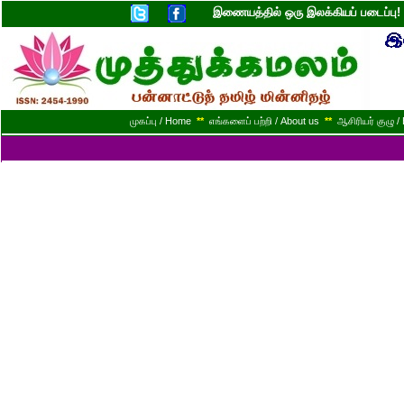
இணையத்தில் ஒரு இலக்கியப் படைப்ப
முகப்பு / Home
**
எங்களைப் பற்றி / About us
**
ஆசிரியர் குழு / 