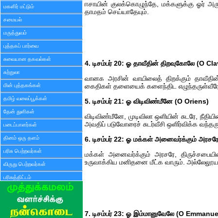
ஈசாயின் குலக்கொழுந்தே, மக்களுக்கு ஓர் அரு
மகளிர் மட்டும்
தாமதம் செய்யாதேயும்.
சமையல்
மருத்துவம்
புத்தகப் பார்வை
சுவையான தகவல்கள்
4. டிசம்பர் 20: ஓ தாவீதின் திறவுகோலே (O Cl
சுற்றுலா
வானக அரசின் வாயிலைத் திறக்கும் தாவீதின்
மின் புத்தகங்கள்
கைதிகள் தளையைக் களைந்திட எழுந்தருள்வீரே
தமிழ் வலைப்பூக்கள்
5. டிசம்பர் 21: ஓ விடிவிண்மீனே (O Oriens)
தேன் துளிகள்
விடிவிண்மீனே, முடிவிலா ஒளியின் சுடரே, நீதிய
அவதிப் படுவோரைச் சுடர்வீசி ஒளிர்விக்க வந்தரு
படைப்பாளர்கள்
தினம் ஒரு தளம்
6. டிசம்பர் 22: ஓ மக்கள் அனைவர்க்கும் அரச
பரிசு பெற்றவர்கள்
மக்கள் அனைவர்க்கும் அரசரே, திருச்சபையின
உருவாக்கிய மனிதனை மீட்க வாரும். அல்லேலூய
விருது பெற்றவர்கள்
பரிசுத்திட்டம்
7. டிசம்பர் 23: ஓ இம்மானுவேலே (O Emmanue