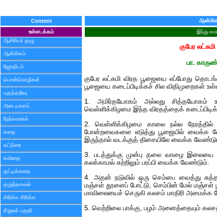
ஆன்மிக
Content
உள்ளடக்கம்
இந்து சம
ஆசிரியர் குழு
குபேர லட்சும
ஆன்மிகம்
பா. காருண
ஜோதிடம்
குபேர லட்சுமி விரத பூஜையை எப்போது தொடங்க 
பொன்மொழிகள்
பூஜையை கடைப்பிடிக்கச் சில விதிமுறைகள் உள
பகுத்தறிவு
1. அமிர்தயோகம் அல்லது சித்தயோகம் 
அடையாளம்
வெள்ளிக்கிழமை இந்த விரதத்தைக் கடைப்பிடிக்
நேர்காணல்
2. வெள்ளிக்கிழமை காலை நல்ல நேரத்தில் லட
போன்றவைகளை எடுத்து பூஜையில் வைக்க வேண்ட
கதை
இருந்தால் வடக்குத் திசையிலே வைக்க வேண்டும
கட்டுரை
3. படத்துக்கு முன்பு தலை வாழை இலையை
கவிதை
கலக்காமல் சுற்றிலும் பரப்பி வைக்க வேண்டும்.
குட்டிக்கதை
4. அதன் நடுவில் ஒரு செம்பை வைத்து சுத்தம
குறுந்தகவல்
மஞ்சள் தூளைப் போட்டு, செம்பின் மேல் மஞ்சள் 
மாவிலையைச் செருகி கலசம் மாதிரி அமைக்க வ
சிரிக்க சிரிக்க
5. வெற்றிலை பாக்கு, பழம் அனைத்தையும் கலசத்
சிறுவர் பகுதி