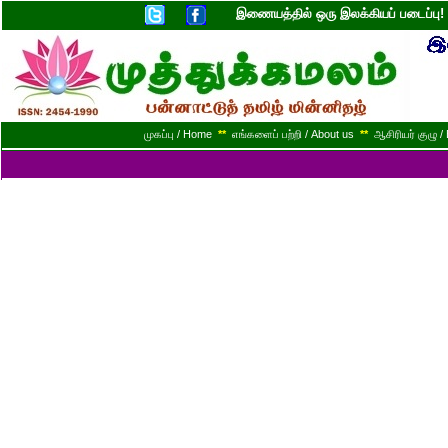
இணையத்தில் ஒரு இலக்கியப் படைப்ப
முகப்பு / Home
**
எங்களைப் பற்றி / About us
**
ஆசிரியர் குழு / 