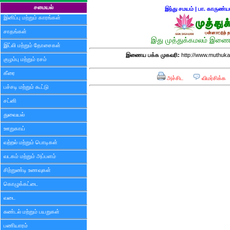
சமையல்
இந்து சமயம்
|
பா. காருண்ய
இனிப்பு மற்றும் காரங்கள்
சாதங்கள்
இது முத்துக்கமலம் இணைய
இட்லி மற்றும் தோசைகள்
இணைய பக்க முகவரி:
http://www.muthuka
குழம்பு மற்றும் ரசம்
கீரை
அச்சிட
விமர்சிக்க
பச்சடி மற்றும் கூட்டு
சட்னி
துவையல்
ஊறுகாய்
வற்றல் மற்றும் பொடிகள்
வடகம் மற்றும் அப்பளம்
சிற்றுண்டி உணவுகள்
கொழுக்கட்டை
வடை
சுண்டல் மற்றும் பயறுகள்
பணியாரம்