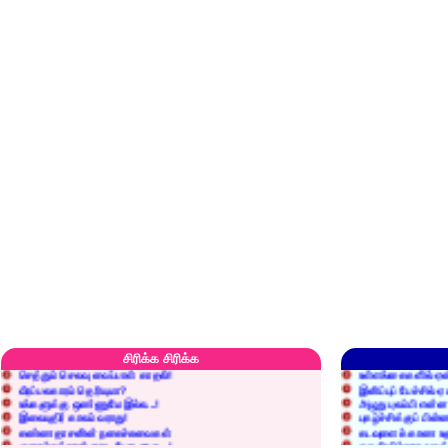
எரிப்பதா? புதைப்பதா?
எல்லாம் நன்மைக்கே.
அறிவை வைக்க மறந்துட்டானே...!
மனிதர்களது தகுதி 
சிரிக்க சிரிக்க
செத்தும் செலவு வைப்பாள் காதலி!
உள்ளங்கைகளில் ஏன
வீரப்பலகாரம் தெரியுமா?
இனிப்புப் பேச்சில்
உங்களுக்கு ஒண்ணுமே இல்ல...!
அழுது புலம்பி என்
இலையுதிர் காலம் வராது!
புகழ்ச்சிக்குப் பின்
கண்ணதாசனின் நகைச்சுவைகள்
கடவுளைக் காண உத
குறைச்சுத்தான் எடை போடறாரு...!
தகுதியில்லாதவருக
அவருக்கு ஒரு விவரமும் தெரியலடி!
உயரத்தில் இருந்தால