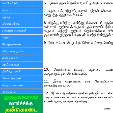
6. மஞ்சள் தூளில் தண்ணீர் விட்டு சிறிய பிள்ளை
மகளிர் மட்டும்
சமையல்
7. பிறகு படம், எந்திரம், கலசம் மஞ்சள் பிள்ளை
ஊதுபத்தி ஏற்றி வைக்கவும்.
மருத்துவம்
8. கிழக்கு பார்த்து அமர்ந்து, பிள்ளையார் மந்த
புத்தகப் பார்வை
சுலோகம், துதியைக் கூறவும், குபேரனைப் பற்றிய
சுவையான தகவல்கள்
கூறவும். எந்தத் துதியும் தெரியவில்லை என
குபேரனின் திருநாமங்களுடன் போற்றி சேர்த்துக்
சுற்றுலா
9. பின்பு உங்களால் முடிந்த நிவேதனத்தை செய்
மின் புத்தகங்கள்
தமிழ் வலைப்பூக்கள்
தேன் துளிகள்
படைப்பாளர்கள்
10. வெற்றிலை, பாக்கு, பழத்தை சுமங
தினம் ஒரு தளம்
ஏழைகளுக்குக் கொடுக்கவும்.
பரிசு பெற்றவர்கள்
11. இந்த விரதத்தை யார் வேண்டுமானால
விருது பெற்றவர்கள்
கடைப்பிடிக்கலாம்.
பரிசுத்திட்டம்
12. அட்சய திருதியை நாளில் குபேரர் கூட வி
தெய்வமான லட்சுமியை வணங்குவார் என லட்சுமி த
லட்சுமி பூஜை நடத்தப்படுகிறது.
*****