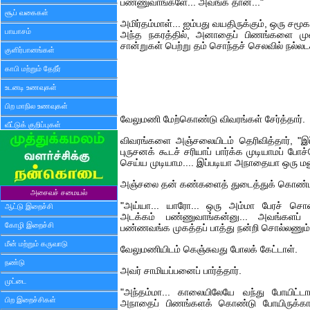
பண்ணுவாங்களே... அவங்க தான்..."
சூப் வகைகள்
அமிர்தம்மாள்... ஐம்பது வயதிருக்கும், ஒரு ச
பாயாசம்
அந்த நகரத்தில், அனாதைப் பிணங்களை முறை
சான்றுகள் பெற்று தம் சொந்தச் செலவில் நல்லடக
குளிர்பானங்கள்
காபி மற்றும் தேநீர்
உடனடி உணவுகள்
பிற மாநில உணவுகள்
வேலுமணி மேற்கொண்டு விவரங்கள் சேர்த்தார்.
வீட்டுக் குறிப்புகள்
விவரங்களை அஞ்சலையிடம் தெரிவித்தார், "இப்
புருசனக் கூடச் சரியாப் பார்க்க முடியாமப் ப
செய்ய முடியாம.... இப்படியா அநாதையா ஒரு மன
அஞ்சலை தன் கண்களைத் துடைத்துக் கொண்ட
அசைவச் சமையல்
"அய்யா... யாரோ... ஒரு அம்மா பேரச் ச
ஆட்டு இறைச்சி
அடக்கம் பண்ணுவாங்கன்னு... அவங்களப் ப
கோழி இறைச்சி
பண்ணவங்க முகத்தப் பாத்து நன்றி சொல்லணும்ய
மீன் மற்றும் கருவாடு
வேலுமணியிடம் கெஞ்சுவது போலக் கேட்டாள்.
நண்டு
அவர் சாமியப்பனைப் பார்த்தார்.
முட்டை
"அந்தம்மா... காலையிலேயே வந்து போயிட்டா
பிற இறைச்சிகள்
அநாதைப் பிணங்களக் கொண்டு போயிருக்காங