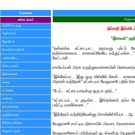
Content
சிறுக
உள்ளடக்கம்
ஆசிரியர் குழு
நிம்மதி இவ்விடம
ஆன்மிகம்
"இளவல்" ஹர
ஜோதிடம்
"என்னங்க ஏட்டையா... ஏதாவது மர்டர் க
பொன்மொழிகள்
தற்கொலையா... காலையிலேயே வந்துட்டீங்க..." 
பகுத்தறிவு
கேட்டான்.
அடையாளம்
சாமியப்பன் அரசு மருத்துவமனையின் பிணவறைய
நேர்காணல்
"இல்லேப்பா... இது ஒரு மிஸ்லிங் கேஸ்... காலையி
அதான் வந்தேன்" ஏட்டையா வேலுமணி பதில் சொ
கதை
கட்டுரை
"டேய்... ஏட்டையாவுக்கு ஒரு டீ குடு..."
கவிதை
"ஏட்டையா... டீ குடிங்க... இதெல்லாம் நம்ம
பார்ட்டி வரலீங்களா..."
குட்டிக்கதை
"இந்நேரம் வந்திடுவேன்னு சொல்லிச்சிப்பா... ஆ.
குறுந்தகவல்
சிரிக்க சிரிக்க
வேலுமணி காட்டிய திசையில் அவசர அவசரமாக 
சிறுவர் பகுதி
வேலுமணியைப் பார்த்ததும் ஓ..வென்று அழுதாள்