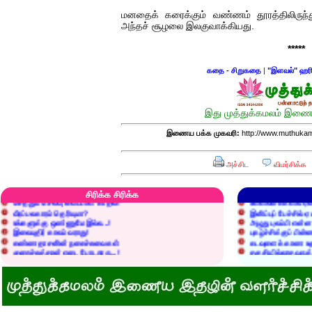
மனதைக் கரைக்கும் வண்ணம் தூரத்திலிருந்து
அந்தச் சூழலை இலகுவாக்கியது.
*****
கதை - சிறுகதை
|
"இளவல்" ஹர
இது முத்துக்கமலம் இணைய
இணைய பக்க முகவரி:
http://www.muthukam
அச்சிட
விமர்சிக்க
எரிப்பதா? புதைப்பதா?
எல்லாம் நன்மைக்கே.
அறிவை வைக்க மறந்துட்டானே...!
மனிதர்களது தகுதி 
சிரிக்க சிரிக்க
செத்தும் செலவு வைப்பாள் காதலி!
உள்ளங்கைகளில் ஏன
வீரப்பலகாரம் தெரியுமா?
இனிப்புப் பேச்சில்
உங்களுக்கு ஒண்ணுமே இல்ல...!
அழுது புலம்பி என்
இலையுதிர் காலம் வராது!
புகழ்ச்சிக்குப் பின்
கண்ணதாசனின் நகைச்சுவைகள்
கடவுளைக் காண உத
குறைச்சுத்தான் எடை போடறாரு...!
தகுதியில்லாதவருக
அவருக்கு ஒரு விவரமும் தெரியலடி!
உயரத்தில் இருந்தால
குனிஞ்ச தலை நிமிராத பொண்ணு...?
ராமன் ராவணனிடம் 
இடத்தைக் காலி பண்ணுங்க...!
அழியப் போவதில்
சொறி சிரங்குக்கு ஒரு பாடல்!
கழுதைக்குக் கிடைக
மாமியாரு பச்சைக்கிளி மாதிரி!
எல்லாம் ஒரு கோவண
மாபாவியோர் வாழும் மதுரை
சிங்கத்திற்கு வாழை
இளைய பெண்ணைக் கட்டித் தருவீங்களா?
வலை வீசிப் பிடித்