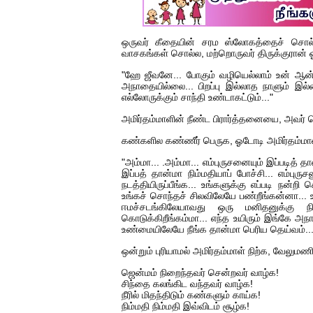
ஒருவர் கீதையின் சரம ஸ்லோகத்தைச் சொல்ல
வாசகங்கள் சொல்ல, மற்றொருவர் திருக்குரான் 
"ஹே ஜீவனே... போகும் வழியெல்லாம் உன் ஆன்
அநாதையில்லை... பிறப்பு இல்லாத நாளும் இல்
எல்லோருக்கும் சாந்தி உண்டாகட்டும்..."
அமிர்தம்மாளின் நீண்ட பிரார்த்தனையை, அவர்
கண்களில கண்ணீர் பெருக, ஓடோடி அமிர்தம்மாளி
"அம்மா... .அம்மா... எம்புருசனையும் இப்படித் த
இப்பத் தான்மா நிம்மதியாப் போச்சி... எம்பு
நடத்தியிருப்பீங்க... உங்களுக்கு எப்படி நன்ற
உங்கச் சொந்தச் சிலவிலேயே பண்றீங்கன்னா... 
ஈமச்சடங்கிலேயாவது ஒரு மனிதனுக்கு ந
கொடுக்கிறீங்கம்மா... எந்த உயிரும் இங்கே அநாத
உண்மையிலேயே நீங்க தான்மா பெரிய தெய்வம்...
ஒன்றும் புரியாமல் அமிர்தம்மாள் நிற்க, வேலுமண
ஜென்மம் நிறைந்தவர் சென்றவர் வாழ்க!
சிந்தை கலங்கிட வந்தவர் வாழ்க!
நீரில் மிதந்திடும் கண்களும் காய்க!
நிம்மதி நிம்மதி இவ்விடம் சூழ்க!