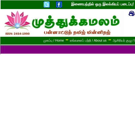
இணையத்தில் ஒரு இலக்கியப் படைப்ப
முகப்பு / Home
**
எங்களைப் பற்றி / About us
**
ஆசிரியர் குழு / 