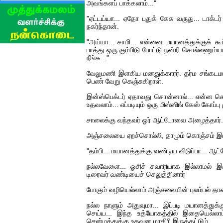
அவங்களப் பாக்கலாம்..."
"ஏட்டய்யா... ஏதோ புதுக் கேசு வருது... டாக்டர
நகர்ந்தான்.
"அய்யா... சாமி... என்னை மயானத்துக்குக் கூட
பாத்து ஒரு கும்பிடு போட்டு நன்றி சொல்லணும்யா
நீங்க..."
வேலுமணி இளகிய மனதுக்காரர். தர்ம சங்கடமா
பெண் வேறு கெஞ்சுகிறாள்.
இன்ஸ்பெக்டர் ஏதாவது சொன்னால்... என்ன செய்
உதவலாம்... எப்படியும் ஒரு மிஸ்ஸிங் கேஸ் கோப்பு 
சாலைக்கு வந்தவர் ஓர் ஆட்டோவை அழைத்தார்.
அஞ்சலையை ஏறச்சொல்லி, தாமும் கொஞ்சம் இடம் 
"தம்பி... மயானத்துக்கு வண்டிய விடுப்பா... ஆட்
நல்லவேளை... ஓசிச் சவாரியாக இல்லாமல் இர
டிரைவர் வண்டியைச் செலுத்தினார்
போகும் வழியெல்லாம் அஞ்சலையின் புலம்பல் தான
நல்ல நாளும் அதுவுமா... இப்படி மயானத்துக்
செய்ய... இந்த உத்யோகத்தில் இதையெல்லாம் 
சென்மத்துக்கு உதவுன மாதிரி இருக்கட்டும்...