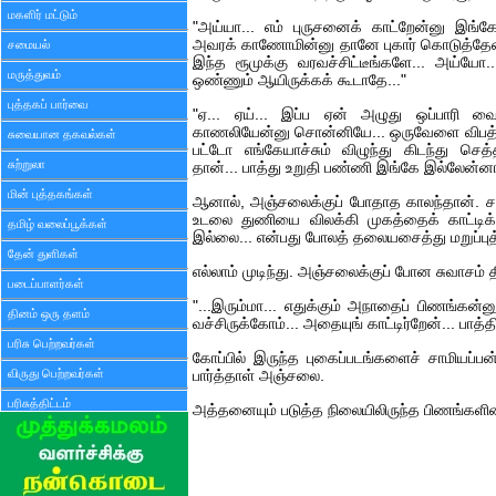
மகளிர் மட்டும்
"அய்யா... எம் புருசனைக் காட்றேன்னு இங்கே கூ
அவரக் காணோமின்னு தானே புகார் கொடுத்தேன
சமையல்
இந்த ரூமுக்கு வரவச்சிட்டீங்களே... அய்யோ
மருத்துவம்
ஒண்ணும் ஆயிருக்கக் கூடாதே..."
புத்தகப் பார்வை
"ஏ... ஏய்... இப்ப ஏன் அழுது ஒப்பாரி வைக
காணலியேன்னு சொன்னியே... ஒருவேளை விபத்தி
சுவையான தகவல்கள்
பட்டோ எங்கேயாச்சும் விழுந்து கிடந்து செத்
சுற்றுலா
தான்... பாத்து உறுதி பண்ணி இங்கே இல்லேன்ன
மின் புத்தகங்கள்
ஆனால், அஞ்சலைக்குப் போதாத காலந்தான். ச
உடலை துணியை விலக்கி முகத்தைக் காட்டி
தமிழ் வலைப்பூக்கள்
இல்லை... என்பது போலத் தலையசைத்து மறுப்புத
தேன் துளிகள்
எல்லாம் முடிந்து. அஞ்சலைக்குப் போன சுவாசம் த
படைப்பாளர்கள்
"...இரும்மா... எதுக்கும் அநாதைப் பிணங்கன
தினம் ஒரு தளம்
வச்சிருக்கோம்... அதையுங் காட்டிர்றேன்... பாத்தி
பரிசு பெற்றவர்கள்
கோப்பில் இருந்த புகைப்படங்களைச் சாமியப்ப
விருது பெற்றவர்கள்
பார்த்தாள் அஞ்சலை.
பரிசுத்திட்டம்
அத்தனையும் படுத்த நிலையிலிருந்த பிணங்களின