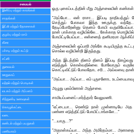
சமையல்
ஒரு புகைப்படத்தின் மீது அஞ்சலையின் கண்கள
இனிப்பு மற்றும் காரங்கள்
"அய்யோ... என் ராசா... இப்படி நாதியத்துப்
சாதங்கள்
செத்துப் போகவா இந்த ஊருக்கு வந்தே.
இட்லி மற்றும் தோசைகள்
தேடிப்போறேன்னு தெனம் போயி வருவியேய்யா..
நான் பாக்காத வழியில்லே... கேக்காத மொழியி
குழம்பு மற்றும் ரசம்
போயிட்டியேய்யா... என்னைத் தனிமரமா ஆக்கிப்பி
கீரை
அஞ்சலையின் ஒப்பாரி அங்கே கூடியிருந்த கூட
பச்சடி மற்றும் கூட்டு
சொல்ல வழியின்றி இருந்தது.
சட்னி
அந்த இடத்தில் தினம் தினம் இப்படி நிகழ்வ
எடுத்துக் கொள்வதில்லை. போவோரும் வருவோரும
துவையல்
கொட்டிவிட்டுப் போவதோட சரி... அவ்வளவு தான்
ஊறுகாய்
"அய்யா... அய்யா... எம் புருசனோட உடம்பையாவ
வற்றல் மற்றும் பொடிகள்
அழுது புலம்பினாள் அஞ்சலை.
வடகம் மற்றும் அப்பளம்
சாமியப்பனைப் பார்த்தார் வேலுமணி.
சிற்றுண்டி உணவுகள்
"ஏட்டையா... ரெண்டு நாள் முன்னாடியே அத
கொழுக்கட்டை
பண்ண எடுத்திட்டுப் போயிட்டாங்களே..."
வடை
"...யாரு...?"
சுண்டல் மற்றும் பயறுகள்
"அதான்கய்யா... அந்த அமிர்தம்மா... அனாதை
பணியாரம்