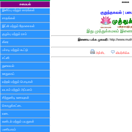
*****
சமையல்
இனிப்பு மற்றும் காரங்கள்
குறுந்தகவல்
|
படை
சாதங்கள்
இட்லி மற்றும் தோசைகள்
இது முத்துக்கமலம் இணைய
குழம்பு மற்றும் ரசம்
இணைய பக்க முகவரி:
http://www.mut
கீரை
பச்சடி மற்றும் கூட்டு
அச்சிட
விமர்சிக்க
சட்னி
துவையல்
ஊறுகாய்
வற்றல் மற்றும் பொடிகள்
வடகம் மற்றும் அப்பளம்
சிற்றுண்டி உணவுகள்
கொழுக்கட்டை
வடை
சுண்டல் மற்றும் பயறுகள்
பணியாரம்