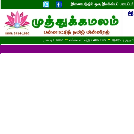
இணையத்தில் ஒரு இலக்கியப் படைப்ப
முகப்பு / Home
**
எங்களைப் பற்றி / About us
**
ஆசிரியர் குழு / 