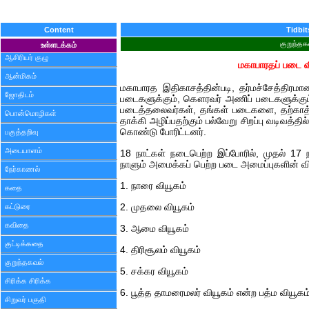
Content
Tidbit
குறுந்தக
உள்ளடக்கம்
ஆசிரியர் குழு
மகாபாரதப் படை வ
ஆன்மிகம்
மகாபாரத இதிகாசத்தின்படி, தர்மச்சேத்திரமான
ஜோதிடம்
படைகளுக்கும், கௌரவர் அணிப் படைகளுக்கும
படைத்தலைவர்கள், தங்கள் படைகளை, தற்காத்
பொன்மொழிகள்
தாக்கி அழிப்பதற்கும் பல்வேறு சிறப்பு வடிவத்
கொண்டு போரிட்டனர்.
பகுத்தறிவு
அடையாளம்
18 நாட்கள் நடைபெற்ற இப்போரில், முதல் 17
நாளும் அமைக்கப் பெற்ற படை அமைப்புகளின் வி
நேர்காணல்
1. நாரை வியூகம்
கதை
கட்டுரை
2. முதலை வியூகம்
கவிதை
3. ஆமை வியூகம்
குட்டிக்கதை
4. திரிசூலம் வியூகம்
குறுந்தகவல்
5. சக்கர வியூகம்
சிரிக்க சிரிக்க
6. பூத்த தாமரைமலர் வியூகம் என்ற பத்ம வியூகம
சிறுவர் பகுதி