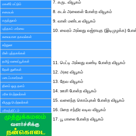
7. கருட வியூகம்
மகளிர் மட்டும்
8. கடல் அலைகள் போன்ற வியூகம்
சமையல்
மருத்துவம்
9. வான் மண்டல வியூகம்
புத்தகப் பார்வை
10. வைரம் அல்லது வஜ்ராயுத (இடிமுழக்க) போன
சுவையான தகவல்கள்
சுற்றுலா
மின் புத்தகங்கள்
தமிழ் வலைப்பூக்கள்
11. பெட்டி அல்லது வண்டி போன்ற வியூகம்
தேன் துளிகள்
12. அசுர வியூகம்
படைப்பாளர்கள்
13. தேவ வியூகம்
தினம் ஒரு தளம்
14. ஊசி போன்ற வியூகம்
பரிசு பெற்றவர்கள்
15. வளைந்த கொம்புகள் போன்ற வியூகம்
விருது பெற்றவர்கள்
16. பிறை சந்திர வடிவ வியூகம்
பரிசுத்திட்டம்
17. பூ மாலை போன்ற வியூகம்