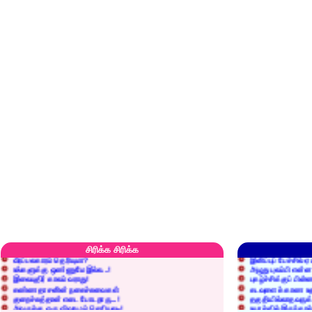
எரிப்பதா? புதைப்பதா?
எல்லாம் நன்மைக்கே.
அறிவை வைக்க மறந்துட்டானே...!
மனிதர்களது தகுதி 
செத்தும் செலவு வைப்பாள் காதலி!
உள்ளங்கைகளில் ஏன
சிரிக்க சிரிக்க
வீரப்பலகாரம் தெரியுமா?
இனிப்புப் பேச்சில்
உங்களுக்கு ஒண்ணுமே இல்ல...!
அழுது புலம்பி என்
இலையுதிர் காலம் வராது!
புகழ்ச்சிக்குப் பின்
கண்ணதாசனின் நகைச்சுவைகள்
கடவுளைக் காண உத
குறைச்சுத்தான் எடை போடறாரு...!
தகுதியில்லாதவருக
அவருக்கு ஒரு விவரமும் தெரியலடி!
உயரத்தில் இருந்தால
குனிஞ்ச தலை நிமிராத பொண்ணு...?
ராமன் ராவணனிடம் 