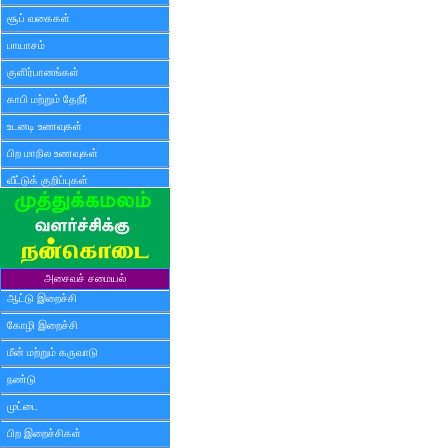
சூப் வகைகள்
பாயாசம்
குளிர்பானங்கள்
காபி மற்றும் தேநீர்
உடனடி உணவுகள்
பிற மாநில உணவுகள்
வீட்டுக் குறிப்புகள்
அசைவச் சமையல்
ஆட்டு இறைச்சி
கோழி இறைச்சி
மீன் மற்றும் கருவாடு
நண்டு
முட்டை
பிற இறைச்சிகள்