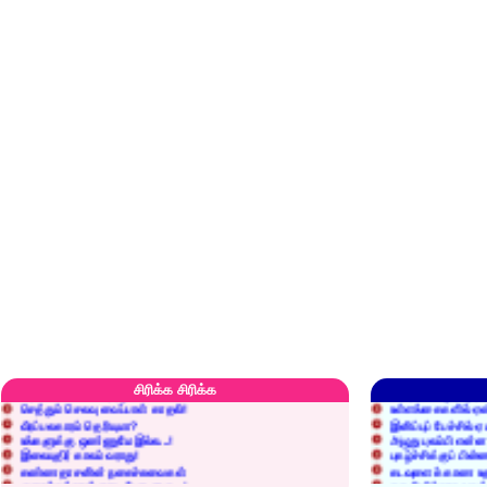
எரிப்பதா? புதைப்பதா?
எல்லாம் நன்மைக்கே.
அறிவை வைக்க மறந்துட்டானே...!
மனிதர்களது தகுதி 
சிரிக்க சிரிக்க
செத்தும் செலவு வைப்பாள் காதலி!
உள்ளங்கைகளில் ஏன
வீரப்பலகாரம் தெரியுமா?
இனிப்புப் பேச்சில்
உங்களுக்கு ஒண்ணுமே இல்ல...!
அழுது புலம்பி என்
இலையுதிர் காலம் வராது!
புகழ்ச்சிக்குப் பின்
கண்ணதாசனின் நகைச்சுவைகள்
கடவுளைக் காண உத
குறைச்சுத்தான் எடை போடறாரு...!
தகுதியில்லாதவருக