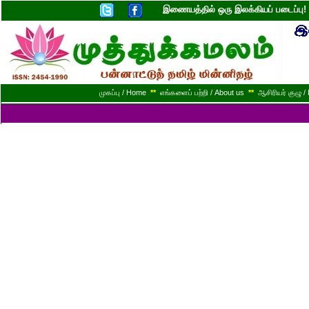
இணையத்தில் ஒரு இலக்கியப் படைப்ப
முகப்பு / Home
**
எங்களைப் பற்றி / About us
**
ஆசிரியர் குழு / 