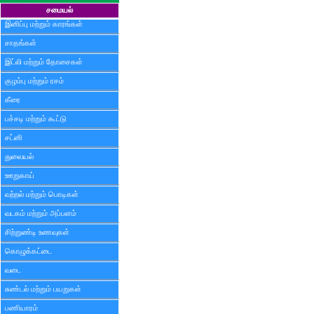
சமையல்
இனிப்பு மற்றும் காரங்கள்
சாதங்கள்
இட்லி மற்றும் தோசைகள்
குழம்பு மற்றும் ரசம்
கீரை
பச்சடி மற்றும் கூட்டு
சட்னி
துவையல்
ஊறுகாய்
வற்றல் மற்றும் பொடிகள்
வடகம் மற்றும் அப்பளம்
சிற்றுண்டி உணவுகள்
கொழுக்கட்டை
வடை
சுண்டல் மற்றும் பயறுகள்
பணியாரம்