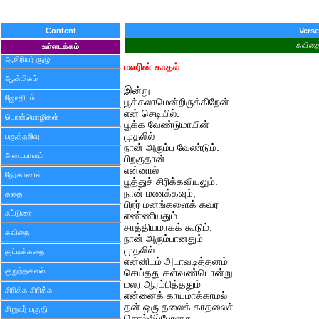
Content
Verse
கவித
உள்ளடக்கம்
ஆசிரியர் குழு
மலரின் காதல்
ஆன்மிகம்
இன்று
ஜோதிடம்
பூக்கலாமென்றிருக்கிறேன்
என் செடியில்.
பொன்மொழிகள்
பூக்க வேண்டுமாயின்
முதலில்
பகுத்தறிவு
நான் அரும்ப வேண்டும்.
அடையாளம்
பிறகுதான்
என்னால்
நேர்காணல்
பூத்துச் சிரிக்கவியலும்.
நான் மணக்கவும்,
கதை
பிறர் மனங்களைக் கவர
கட்டுரை
எண்ணியதும்
சாத்தியமாகக் கூடும்.
கவிதை
நான் அரும்பானதும்
முதலில்
குட்டிக்கதை
என்னிடம் அடாவடித்தனம்
குறுந்தகவல்
செய்தது கள்வண்டொன்று.
மலர ஆரம்பித்ததும்
சிரிக்க சிரிக்க
என்னைக் காயமாக்காமல்
தன் ஒரு தலைக் காதலைச்
சிறுவர் பகுதி
சொல்லிப்போனது