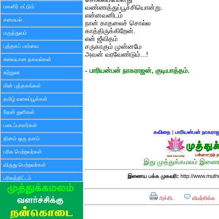
மகளிர் மட்டும்
வண்ணத்துப்பூச்சியொன்று.
என்னவனிடம்
சமையல்
நான் காதலைச் சொல்ல
காத்திருக்கிறேன்.
மருத்துவம்
என் ஜீவிதம்
புத்தகப் பார்வை
சருகாகும் முன்னமே
அவன் வரவேண்டும்...!
சுவையான தகவல்கள்
- பாரியன்பன் நாகராஜன், குடியாத்தம்.
சுற்றுலா
மின் புத்தகங்கள்
தமிழ் வலைப்பூக்கள்
தேன் துளிகள்
படைப்பாளர்கள்
கவிதை
|
பாரியன்பன் நாகரா
தினம் ஒரு தளம்
பரிசு பெற்றவர்கள்
இது முத்துக்கமலம் இணைய
விருது பெற்றவர்கள்
இணைய பக்க முகவரி:
http://www.mut
பரிசுத்திட்டம்
அச்சிட
விமர்சிக்க