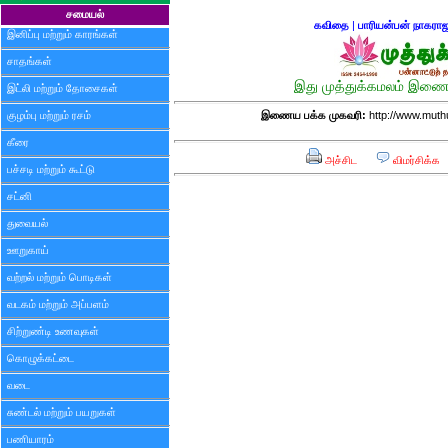
சமையல்
கவிதை
|
பாரியன்பன் நாகரா
இனிப்பு மற்றும் காரங்கள்
சாதங்கள்
இது முத்துக்கமலம் இணைய
இட்லி மற்றும் தோசைகள்
குழம்பு மற்றும் ரசம்
இணைய பக்க முகவரி:
http://www.mut
கீரை
அச்சிட
விமர்சிக்க
பச்சடி மற்றும் கூட்டு
சட்னி
துவையல்
ஊறுகாய்
வற்றல் மற்றும் பொடிகள்
வடகம் மற்றும் அப்பளம்
சிற்றுண்டி உணவுகள்
கொழுக்கட்டை
வடை
சுண்டல் மற்றும் பயறுகள்
பணியாரம்