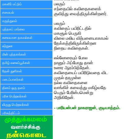
பலரும்
மகளிர் மட்டும்
சந்தையில் கவிதைகளைக்
சமையல்
குவித்து வைத்திருக்கின்றனர்.
மருத்துவம்
பலரும்
கவிதைப் பயிரிட்டதில்
புத்தகப் பார்வை
மகசூல் பெருகி
சுவையான தகவல்கள்
விலை மலிய விற்பனையாகாமல்
தேக்கத்திலிருக்கின்றன
சுற்றுலா
நிறைய கவிதைகள்.
மின் புத்தகங்கள்
எல்லோரையும் போல
நானும் அப்போது தான்
தமிழ் வலைப்பூக்கள்
உணர ஆரம்பித்தேன்.
தேன் துளிகள்
கவிதையைப் பயிரிடுவதை விட
முதல் தரமுள்ள
படைப்பாளர்கள்
நல்ல கவிதைகளை
வாங்கிச் சுவைத்து மகிழ்வதே
தினம் ஒரு தளம்
பெரும் பேரின்பமென்று
பரிசு பெற்றவர்கள்
அறிகிறேன்.
விருது பெற்றவர்கள்
- பாரியன்பன் நாகராஜன், குடியாத்தம்.
பரிசுத்திட்டம்