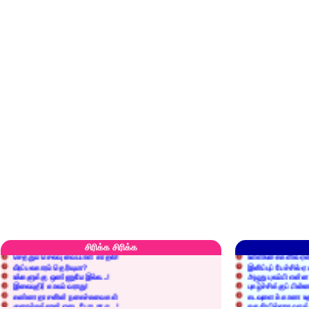
எரிப்பதா? புதைப்பதா?
எல்லாம் நன்மைக்கே.
அறிவை வைக்க மறந்துட்டானே...!
மனிதர்களது தகுதி 
சிரிக்க சிரிக்க
செத்தும் செலவு வைப்பாள் காதலி!
உள்ளங்கைகளில் ஏன
வீரப்பலகாரம் தெரியுமா?
இனிப்புப் பேச்சில்
உங்களுக்கு ஒண்ணுமே இல்ல...!
அழுது புலம்பி என்
இலையுதிர் காலம் வராது!
புகழ்ச்சிக்குப் பின்
கண்ணதாசனின் நகைச்சுவைகள்
கடவுளைக் காண உத
குறைச்சுத்தான் எடை போடறாரு...!
தகுதியில்லாதவருக
அவருக்கு ஒரு விவரமும் தெரியலடி!
உயரத்தில் இருந்தால