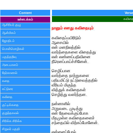
Content
Verse
கவித
உள்ளடக்கம்
ஆசிரியர் குழு
நானும் எனது கவிதையும்
ஆன்மிகம்
கவிதைப்பயிரிடும்
ஜோதிடம்
ஆசையில்
என் மனநிலத்தில்
பொன்மொழிகள்
வார்த்தைகளை விதைத்து
என் எண்ணப்பதிவினை
பகுத்தறிவு
நீரெனப்பாய்ச்சினேன்.
அடையாளம்
செழிப்பான
நேர்காணல்
வார்த்தை நாற்றுகளை
பதியமிட்டு நட்டுவைத்ததில்
கதை
வீரியம் மிகுந்த
கட்டுரை
வித்துக் கவிதைகள்
செழித்து வளர்ந்தன.
கவிதை
நன்னாளில்
குட்டிக்கதை
அறுவடை முடித்து
குறுந்தகவல்
என் தேவைக்குப்போக
மீதமுள்ள கவிதைகளைச்
சிரிக்க சிரிக்க
சந்தையில் விற்கப்போனேன்.
சிறுவர் பகுதி
என்னைப்போல்