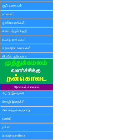
சூப் வகைகள்
பாயாசம்
குளிர்பானங்கள்
காபி மற்றும் தேநீர்
உடனடி உணவுகள்
பிற மாநில உணவுகள்
வீட்டுக் குறிப்புகள்
அசைவச் சமையல்
ஆட்டு இறைச்சி
கோழி இறைச்சி
மீன் மற்றும் கருவாடு
நண்டு
முட்டை
பிற இறைச்சிகள்