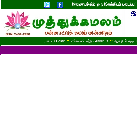
இணையத்தில் ஒரு இலக்கியப் படைப்ப
முகப்பு / Home
**
எங்களைப் பற்றி / About us
**
ஆசிரியர் குழு / 