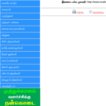
இணைய பக்க முகவரி:
http://www.mut
மகளிர் மட்டும்
சமையல்
அச்சிட
விமர்சிக்க
மருத்துவம்
புத்தகப் பார்வை
சுவையான தகவல்கள்
சுற்றுலா
மின் புத்தகங்கள்
தமிழ் வலைப்பூக்கள்
தேன் துளிகள்
படைப்பாளர்கள்
தினம் ஒரு தளம்
பரிசு பெற்றவர்கள்
விருது பெற்றவர்கள்
பரிசுத்திட்டம்