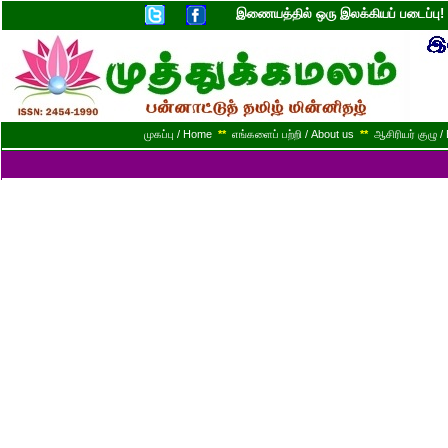
இணையத்தில் ஒரு இலக்கியப் படைப்ப
முகப்பு / Home
**
எங்களைப் பற்றி / About us
**
ஆசிரியர் குழு / 