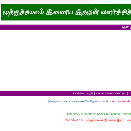
குனிஞ்ச தலை நிமிராத பொண்ணு...?
ராமன் ராவணனிடம் 
இடத்தைக் காலி பண்ணுங்க...!
அழியப் போவதில்
சொறி சிரங்குக்கு ஒரு பாடல்!
கழுதைக்குக் கிடைக
மாமியாரு பச்சைக்கிளி மாதிரி!
எல்லாம் ஒரு கோவண
மாபாவியோர் வாழும் மதுரை
சிங்கத்திற்கு வாழை
இளைய பெண்ணைக் கட்டித் தருவீங்களா?
வலை வீசிப் பிடித்
ஸ்ரீரங்கத்து யானைக்கு நாமம்!
சாவிலிருந்து தப்பி
தேனி ம
அகிலாவை அபின்னு கூப்பிடுறியே...?
இறை வழிபாட்டிற்கு 
ஆறு தலையுடன் தூங்க முடியுமா?
கல்லெறிந்தவனுக்க
கவிஞரை விடக் கலைஞர்?
சிவபெருமான் முன்ப
பேயைப் பார்க்க ஒரு வாய்ப்பு!
வீண் புகழ்ச்சிக்க
கடைசியாகக் கிடைத்த தகவல்!
ராமன் எப்படி ராமச்
மூன்றாம் தர ஆட்சி
அக்காவை மணந்த
பெயர்தான் கெட்டுப் போகிறது!
சிவபெருமான் செய்
தபால்காரர் வேலை!
இராமன் சாப்பாட்ட
எலிக்கு ஊசி போட்டாச்சா?
சொர்க்கத்திற்குள்
சவ ஊர்வலத்தில் எப்படிப் போவது?
புண்ணிய நதிகளில் 
சம அளவு என்றால்...?
பயமிருப்பவன் வாழ்வ
குறள் யாருக்காக...?
தகுதி இல்லாமல் தம
எலி திருமணம் செய்து கொண்டால்?
கழுதையின் புத்திச
யாருக்கு உங்க ஓட்டு?
விற்ற மரத்தைத் திர
வரி செலுத்தாமல் ஏமாற்றுவது எப்படி?
தலைமை ஒன்றுக்கு
கடவுளுக்குப் புரியவில்லை...?
சொர்க்கமும் நரகமு
எங்களைப் பற்றி
|
விளம்பரங்கள் செய்திட
|
ப
முதலாளி... மூளையிருக்கா...?
திரிசங்கு சுவர்க்க
மூன்று வரங்கள்
புத்திசாலி வாயைத்
இங்குள்ள படைப்புகளை வணிக நோக்கமின்றி
“படைப்பாளர் ப
கழுதையுடன் கால்பந்து விளையாட்டு!
இறைவன் தப்புக் 
நான் வழக்கறிஞர்
ஆணவத்தால் வந்த 
பெண்ணின் வாழ்க்கை பந்து போன்றது
சொர்க்கத்துக்கான ந
This work is licensed under a
Creative Commo
பொழைக்கத் தெரிஞ்சவன்
சொர்க்க வாசல் திற
©2006-2026 முத்துக்கமலம் இணைய இதழ் -
பொ
காதல்... மொழிகள்
வழுக்கைத் தலைக்கு
மனைவிக்குப் பயப்ப
சிங்கக்கறி வேண்டு