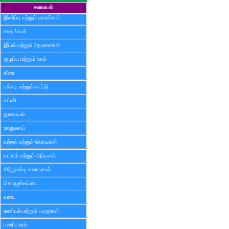
சமையல்
இனிப்பு மற்றும் காரங்கள்
சாதங்கள்
இட்லி மற்றும் தோசைகள்
குழம்பு மற்றும் ரசம்
கீரை
பச்சடி மற்றும் கூட்டு
சட்னி
துவையல்
ஊறுகாய்
வற்றல் மற்றும் பொடிகள்
வடகம் மற்றும் அப்பளம்
சிற்றுண்டி உணவுகள்
கொழுக்கட்டை
வடை
சுண்டல் மற்றும் பயறுகள்
பணியாரம்