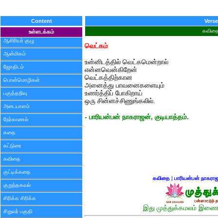
Content
Verse
கவித
உள்ளடக்கம்
ஆசிரியர் குழு
வெட்கம்
ஆன்மிகம்
உன்னிடத்தில் வெட்கமென்றால்
ஜோதிடம்
என்னவென்கிறேன்
வெட்கத்திற்கான
பொன்மொழிகள்
அனைத்து பாவனைகளையும்
உணர்த்திப் போகிறாய்
பகுத்தறிவு
ஒரு சின்னச்சிணுங்கலில்.
அடையாளம்
- பாரியன்பன் நாகராஜன், குடியாத்தம்.
நேர்காணல்
கதை
கட்டுரை
கவிதை
குட்டிக்கதை
கவிதை
|
பாரியன்பன் நாகரா
குறுந்தகவல்
சிரிக்க சிரிக்க
இது முத்துக்கமலம் இணைய
சிறுவர் பகுதி