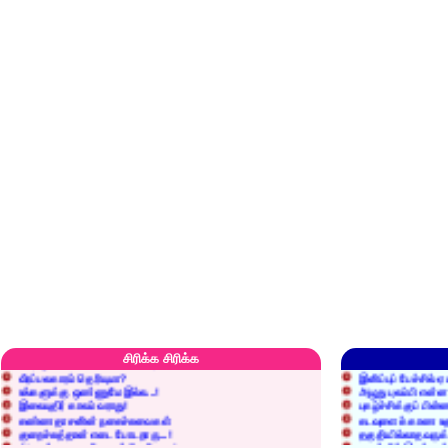
எரிப்பதா? புதைப்பதா?
எல்லாம் நன்மைக்கே.
அறிவை வைக்க மறந்துட்டானே...!
மனிதர்களது தகுதி 
செத்தும் செலவு வைப்பாள் காதலி!
உள்ளங்கைகளில் ஏன
சிரிக்க சிரிக்க
வீரப்பலகாரம் தெரியுமா?
இனிப்புப் பேச்சில்
உங்களுக்கு ஒண்ணுமே இல்ல...!
அழுது புலம்பி என்
இலையுதிர் காலம் வராது!
புகழ்ச்சிக்குப் பின்
கண்ணதாசனின் நகைச்சுவைகள்
கடவுளைக் காண உத
குறைச்சுத்தான் எடை போடறாரு...!
தகுதியில்லாதவருக
அவருக்கு ஒரு விவரமும் தெரியலடி!
உயரத்தில் இருந்தால