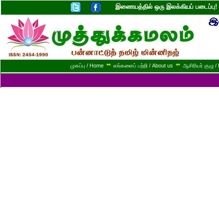
இணையத்தில் ஒரு இலக்கியப் படைப்ப
முகப்பு / Home
**
எங்களைப் பற்றி / About us
**
ஆசிரியர் குழு / 