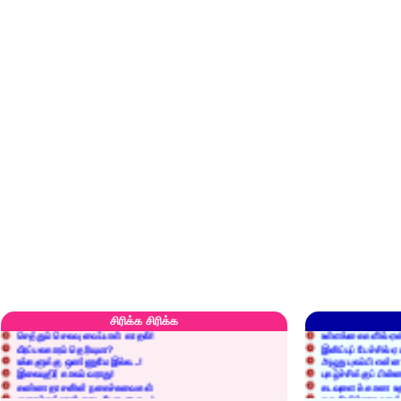
எரிப்பதா? புதைப்பதா?
எல்லாம் நன்மைக்கே.
அறிவை வைக்க மறந்துட்டானே...!
மனிதர்களது தகுதி 
சிரிக்க சிரிக்க
செத்தும் செலவு வைப்பாள் காதலி!
உள்ளங்கைகளில் ஏன
வீரப்பலகாரம் தெரியுமா?
இனிப்புப் பேச்சில்
உங்களுக்கு ஒண்ணுமே இல்ல...!
அழுது புலம்பி என்
இலையுதிர் காலம் வராது!
புகழ்ச்சிக்குப் பின்
கண்ணதாசனின் நகைச்சுவைகள்
கடவுளைக் காண உத
குறைச்சுத்தான் எடை போடறாரு...!
தகுதியில்லாதவருக