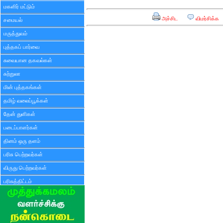
மகளிர் மட்டும்
அச்சிட
விமர்சிக்க
சமையல்
மருத்துவம்
புத்தகப் பார்வை
சுவையான தகவல்கள்
சுற்றுலா
மின் புத்தகங்கள்
தமிழ் வலைப்பூக்கள்
தேன் துளிகள்
படைப்பாளர்கள்
தினம் ஒரு தளம்
பரிசு பெற்றவர்கள்
விருது பெற்றவர்கள்
பரிசுத்திட்டம்