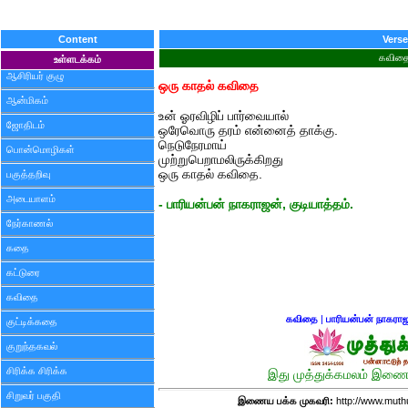
Content
Verse
கவித
உள்ளடக்கம்
ஆசிரியர் குழு
ஒரு காதல் கவிதை
ஆன்மிகம்
உன் ஓரவிழிப் பார்வையால்
ஜோதிடம்
ஒரேவொரு தரம் என்னைத் தாக்கு.
நெடுநேரமாய்
பொன்மொழிகள்
முற்றுபெறாமலிருக்கிறது
ஒரு காதல் கவிதை.
பகுத்தறிவு
அடையாளம்
- பாரியன்பன் நாகராஜன், குடியாத்தம்.
நேர்காணல்
கதை
கட்டுரை
கவிதை
கவிதை
|
பாரியன்பன் நாகரா
குட்டிக்கதை
குறுந்தகவல்
சிரிக்க சிரிக்க
இது முத்துக்கமலம் இணைய
சிறுவர் பகுதி
இணைய பக்க முகவரி:
http://www.mut