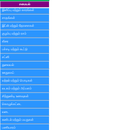
சமையல்
இனிப்பு மற்றும் காரங்கள்
சாதங்கள்
இட்லி மற்றும் தோசைகள்
குழம்பு மற்றும் ரசம்
கீரை
பச்சடி மற்றும் கூட்டு
சட்னி
துவையல்
ஊறுகாய்
வற்றல் மற்றும் பொடிகள்
வடகம் மற்றும் அப்பளம்
சிற்றுண்டி உணவுகள்
கொழுக்கட்டை
வடை
சுண்டல் மற்றும் பயறுகள்
பணியாரம்