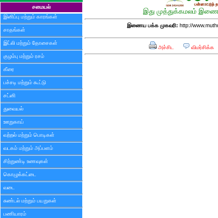
சமையல்
இது முத்துக்கமலம் இணைய
இனிப்பு மற்றும் காரங்கள்
இணைய பக்க முகவரி:
http://www.mut
சாதங்கள்
இட்லி மற்றும் தோசைகள்
அச்சிட
விமர்சிக்க
குழம்பு மற்றும் ரசம்
கீரை
பச்சடி மற்றும் கூட்டு
சட்னி
துவையல்
ஊறுகாய்
வற்றல் மற்றும் பொடிகள்
வடகம் மற்றும் அப்பளம்
சிற்றுண்டி உணவுகள்
கொழுக்கட்டை
வடை
சுண்டல் மற்றும் பயறுகள்
பணியாரம்