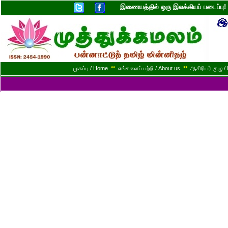
இணையத்தில் ஒரு இலக்கியப் படைப்ப
முகப்பு / Home
**
எங்களைப் பற்றி / About us
**
ஆசிரியர் குழு / 