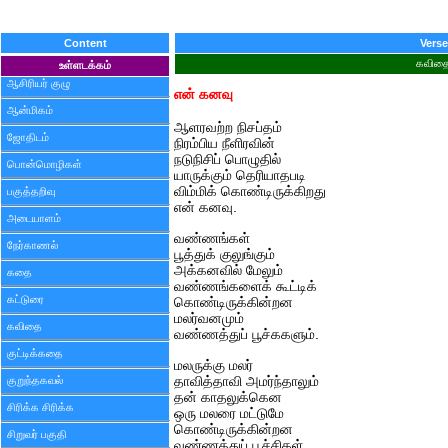
Content
Verse
கவித
உள்ளடக்கம்
ஆசிரியர் குழு
என் கனவு
ஆன்மிகம்
ஆளரவற்ற நிசப்தம்
ஜோதிடம்
நிரம்பிய நீளிரவின்
நடுநிசிப் பொழுதில்
பொன்மொழிகள்
யாருக்கும் தெரியாதபடி
விம்மிக் கொண்டிருக்கிறது
பகுத்தறிவு
என் கனவு.
அடையாளம்
வண்ணங்கள்
நேர்காணல்
பூத்துக் குலுங்கும்
அக்கனவில் மேலும்
கதை
வண்ணங்களைக் கூட்டிக்
கட்டுரை
கொண்டிருக்கின்றன
மலர்வனமும்
கவிதை
வண்ணத்துப் பூச்ககளும்.
குட்டிக்கதை
மலருக்கு மலர்
குறுந்தகவல்
தாவித்தாவி அமர்ந்தாலும்
தன் காதலுக்கென
சிரிக்க சிரிக்க
ஒரு மலரை மட்டுமே
கொண்டிருக்கின்றன
சிறுவர் பகுதி
வண்ணத்துப் பூச்சிகள்.