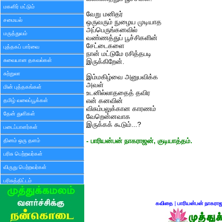
மகளிர் மட்டும்
வேறு மனிதர்
சமையல்
ஒருவரும் நுழைய முடியாத
அப்பெருங்கனவில்
மருத்துவம்
வண்ணத்துப் பூச்சிகளின்
சேட்டைகளை
புத்தகப் பார்வை
நான் மட்டுமே ரசித்தபடி
சுவையான தகவல்கள்
இருக்கிறேன்.
சுற்றுலா
இம்மகிழ்வை அனுபவிக்க
அவள்
மின் புத்தகங்கள்
உடனில்லாததைத் தவிர
தமிழ் வலைப்பூக்கள்
என் கனவின்
விசும்பலுக்கான காரணம்
தேன் துளிகள்
வேறென்னவாக
இருக்கக் கூடும்...?
படைப்பாளர்கள்
தினம் ஒரு தளம்
- பாரியன்பன் நாகராஜன், குடியாத்தம்.
பரிசு பெற்றவர்கள்
விருது பெற்றவர்கள்
பரிசுத்திட்டம்
கவிதை
|
பாரியன்பன் நாகரா