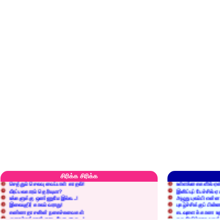
எரிப்பதா? புதைப்பதா?
எல்லாம் நன்மைக்கே.
அறிவை வைக்க மறந்துட்டானே...!
மனிதர்களது தகுதி 
சிரிக்க சிரிக்க
செத்தும் செலவு வைப்பாள் காதலி!
உள்ளங்கைகளில் ஏன
வீரப்பலகாரம் தெரியுமா?
இனிப்புப் பேச்சில்
உங்களுக்கு ஒண்ணுமே இல்ல...!
அழுது புலம்பி என்
இலையுதிர் காலம் வராது!
புகழ்ச்சிக்குப் பின்
கண்ணதாசனின் நகைச்சுவைகள்
கடவுளைக் காண உத
குறைச்சுத்தான் எடை போடறாரு...!
தகுதியில்லாதவருக
அவருக்கு ஒரு விவரமும் தெரியலடி!
உயரத்தில் இருந்தால