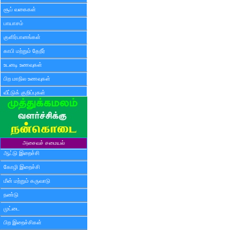
சூப் வகைகள்
பாயாசம்
குளிர்பானங்கள்
காபி மற்றும் தேநீர்
உடனடி உணவுகள்
பிற மாநில உணவுகள்
வீட்டுக் குறிப்புகள்
அசைவச் சமையல்
ஆட்டு இறைச்சி
கோழி இறைச்சி
மீன் மற்றும் கருவாடு
நண்டு
முட்டை
பிற இறைச்சிகள்