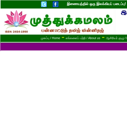
இணையத்தில் ஒரு இலக்கியப் படைப்ப
முகப்பு / Home
**
எங்களைப் பற்றி / About us
**
ஆசிரியர் குழு / 