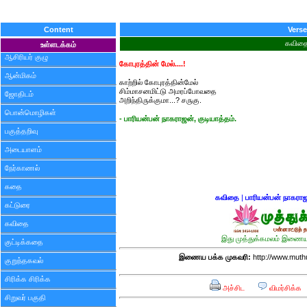
Content
Verse
கவித
உள்ளடக்கம்
ஆசிரியர் குழு
கோபுரத்தின் மேல்....!
ஆன்மிகம்
காற்றில் கோபுரத்தின்மேல்
சிம்மாசனமிட்டு அமரப்போவதை
ஜோதிடம்
அறிந்திருக்குமா...? சருகு.
பொன்மொழிகள்
- பாரியன்பன் நாகராஜன், குடியாத்தம்.
பகுத்தறிவு
அடையாளம்
நேர்காணல்
கதை
கவிதை
|
பாரியன்பன் நாகரா
கட்டுரை
கவிதை
இது முத்துக்கமலம் இணைய 
குட்டிக்கதை
இணைய பக்க முகவரி:
http://www.mut
குறுந்தகவல்
சிரிக்க சிரிக்க
அச்சிட
விமர்சிக்க
சிறுவர் பகுதி