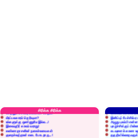
எரிப்பதா? புதைப்பதா?
எல்லாம் நன்மைக்கே.
அறிவை வைக்க மறந்துட்டானே...!
மனிதர்களது தகுதி 
செத்தும் செலவு வைப்பாள் காதலி!
உள்ளங்கைகளில் ஏன
சிரிக்க சிரிக்க
வீரப்பலகாரம் தெரியுமா?
இனிப்புப் பேச்சில்
உங்களுக்கு ஒண்ணுமே இல்ல...!
அழுது புலம்பி என்
இலையுதிர் காலம் வராது!
புகழ்ச்சிக்குப் பின்
கண்ணதாசனின் நகைச்சுவைகள்
கடவுளைக் காண உத
குறைச்சுத்தான் எடை போடறாரு...!
தகுதியில்லாதவருக
அவருக்கு ஒரு விவரமும் தெரியலடி!
உயரத்தில் இருந்தால