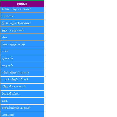
சமையல்
இனிப்பு மற்றும் காரங்கள்
சாதங்கள்
இட்லி மற்றும் தோசைகள்
குழம்பு மற்றும் ரசம்
கீரை
பச்சடி மற்றும் கூட்டு
சட்னி
துவையல்
ஊறுகாய்
வற்றல் மற்றும் பொடிகள்
வடகம் மற்றும் அப்பளம்
சிற்றுண்டி உணவுகள்
கொழுக்கட்டை
வடை
சுண்டல் மற்றும் பயறுகள்
பணியாரம்