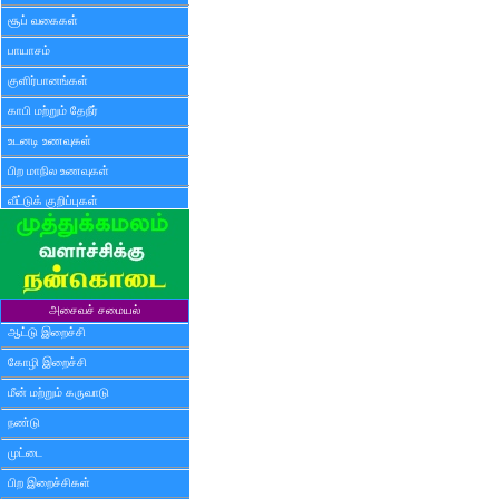
சூப் வகைகள்
பாயாசம்
குளிர்பானங்கள்
காபி மற்றும் தேநீர்
உடனடி உணவுகள்
பிற மாநில உணவுகள்
வீட்டுக் குறிப்புகள்
அசைவச் சமையல்
ஆட்டு இறைச்சி
கோழி இறைச்சி
மீன் மற்றும் கருவாடு
நண்டு
முட்டை
பிற இறைச்சிகள்