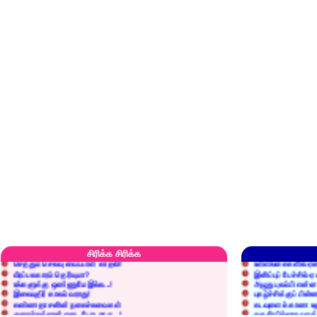
எரிப்பதா? புதைப்பதா?
எல்லாம் நன்மைக்கே.
அறிவை வைக்க மறந்துட்டானே...!
மனிதர்களது தகுதி 
சிரிக்க சிரிக்க
செத்தும் செலவு வைப்பாள் காதலி!
உள்ளங்கைகளில் ஏன
வீரப்பலகாரம் தெரியுமா?
இனிப்புப் பேச்சில்
உங்களுக்கு ஒண்ணுமே இல்ல...!
அழுது புலம்பி என்
இலையுதிர் காலம் வராது!
புகழ்ச்சிக்குப் பின்
கண்ணதாசனின் நகைச்சுவைகள்
கடவுளைக் காண உத
குறைச்சுத்தான் எடை போடறாரு...!
தகுதியில்லாதவருக
அவருக்கு ஒரு விவரமும் தெரியலடி!
உயரத்தில் இருந்தால