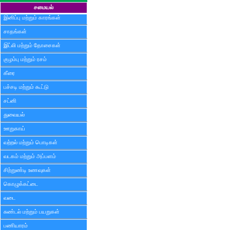
சமையல்
இனிப்பு மற்றும் காரங்கள்
சாதங்கள்
இட்லி மற்றும் தோசைகள்
குழம்பு மற்றும் ரசம்
கீரை
பச்சடி மற்றும் கூட்டு
சட்னி
துவையல்
ஊறுகாய்
வற்றல் மற்றும் பொடிகள்
வடகம் மற்றும் அப்பளம்
சிற்றுண்டி உணவுகள்
கொழுக்கட்டை
வடை
சுண்டல் மற்றும் பயறுகள்
பணியாரம்