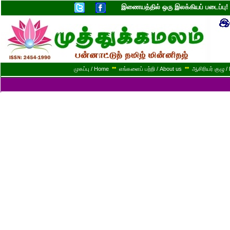
இணையத்தில் ஒரு இலக்கியப் படைப்ப
முகப்பு / Home
**
எங்களைப் பற்றி / About us
**
ஆசிரியர் குழு / 