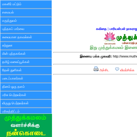
மகளிர் மட்டும்
சமையல்
மருத்துவம்
புத்தகப் பார்வை
கவிதை
|
பாரியன்பன் நாகரா
சுவையான தகவல்கள்
சுற்றுலா
இது முத்துக்கமலம் இணைய
மின் புத்தகங்கள்
இணைய பக்க முகவரி:
http://www.mut
தமிழ் வலைப்பூக்கள்
தேன் துளிகள்
அச்சிட
விமர்சிக்க
படைப்பாளர்கள்
தினம் ஒரு தளம்
பரிசு பெற்றவர்கள்
விருது பெற்றவர்கள்
பரிசுத்திட்டம்