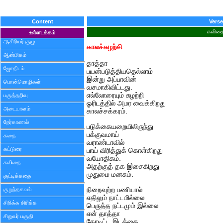
Content
Verse
கவித
உள்ளடக்கம்
ஆசிரியர் குழு
காலச்சுழற்சி
ஆன்மிகம்
தாத்தா
ஜோதிடம்
பயன்படுத்தியதெல்லாம்
இன்று அப்பாவின்
பொன்மொழிகள்
வசமாகிவிட்டது.
எல்லோரையும் சுழற்றி
பகுத்தறிவு
ஓரிடத்தில் அமர வைக்கிறது
அடையாளம்
காலச்சக்கரம்.
நேர்காணல்
படுக்கையறையிலிருந்து
பக்குவமாய்
கதை
வராண்டாவில்
கட்டுரை
பாய் விரித்துக் கொள்கிறது
வயோதிகம்.
கவிதை
அதற்குத் தக இசைகிறது
முதுமை மனசும்.
குட்டிக்கதை
குறுந்தகவல்
நிறைவுற்ற பணியால்
எதிலும் நாட்டமில்லை
சிரிக்க சிரிக்க
பெருத்த நட்டமும் இல்லை
என் தாத்தா
சிறுவர் பகுதி
கோடிட்ட இடத்தை