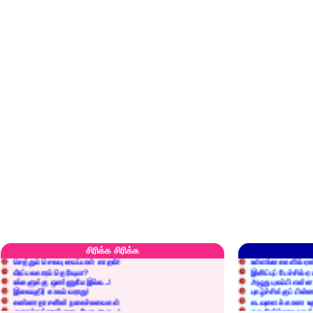
எரிப்பதா? புதைப்பதா?
எல்லாம் நன்மைக்கே.
அறிவை வைக்க மறந்துட்டானே...!
மனிதர்களது தகுதி 
சிரிக்க சிரிக்க
செத்தும் செலவு வைப்பாள் காதலி!
உள்ளங்கைகளில் ஏன
வீரப்பலகாரம் தெரியுமா?
இனிப்புப் பேச்சில்
உங்களுக்கு ஒண்ணுமே இல்ல...!
அழுது புலம்பி என்
இலையுதிர் காலம் வராது!
புகழ்ச்சிக்குப் பின்
கண்ணதாசனின் நகைச்சுவைகள்
கடவுளைக் காண உத
குறைச்சுத்தான் எடை போடறாரு...!
தகுதியில்லாதவருக
அவருக்கு ஒரு விவரமும் தெரியலடி!
உயரத்தில் இருந்தால