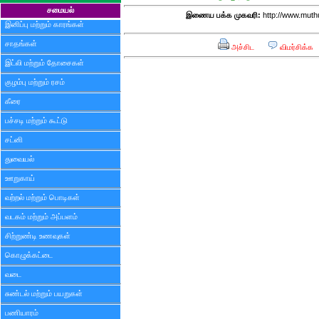
சமையல்
இணைய பக்க முகவரி:
http://www.mut
இனிப்பு மற்றும் காரங்கள்
சாதங்கள்
அச்சிட
விமர்சிக்க
இட்லி மற்றும் தோசைகள்
குழம்பு மற்றும் ரசம்
கீரை
பச்சடி மற்றும் கூட்டு
சட்னி
துவையல்
ஊறுகாய்
வற்றல் மற்றும் பொடிகள்
வடகம் மற்றும் அப்பளம்
சிற்றுண்டி உணவுகள்
கொழுக்கட்டை
வடை
சுண்டல் மற்றும் பயறுகள்
பணியாரம்