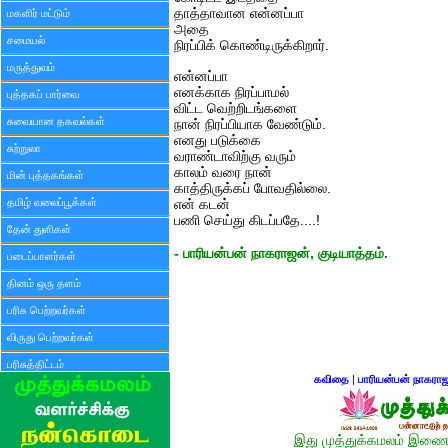
தாத்தாவான என்னப்பா
மகளிர் மட்டும்
அதை
சமையல்
நிரப்பிக் கொண்டிருக்கிறார்.
மருத்துவம்
என்னப்பா
எனக்காக நிரப்பாமல்
புத்தகப் பார்வை
விட்ட வெற்றிடங்களை
சுவையான தகவல்கள்
நான் நிரப்பியாக வேண்டும்.
எனது படுக்கை
சுற்றுலா
வராண்டாவிற்கு வரும்
காலம் வரை நான்
மின் புத்தகங்கள்
காத்திருக்கப் போவதில்லை.
தமிழ் வலைப்பூக்கள்
என் கடன்
பணி செய்து கிடப்பதே....!
தேன் துளிகள்
- பாரியன்பன் நாகராஜன், குடியாத்தம்.
படைப்பாளர்கள்
தினம் ஒரு தளம்
பரிசு பெற்றவர்கள்
விருது பெற்றவர்கள்
பரிசுத்திட்டம்
கவிதை
|
பாரியன்பன் நாகரா
இது முத்துக்கமலம் இணைய