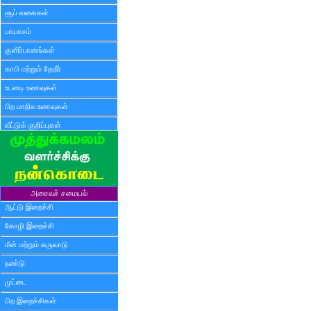
சூப் வகைகள்
பாயாசம்
குளிர்பானங்கள்
காபி மற்றும் தேநீர்
உடனடி உணவுகள்
பிற மாநில உணவுகள்
வீட்டுக் குறிப்புகள்
அசைவச் சமையல்
ஆட்டு இறைச்சி
கோழி இறைச்சி
மீன் மற்றும் கருவாடு
நண்டு
முட்டை
பிற இறைச்சிகள்