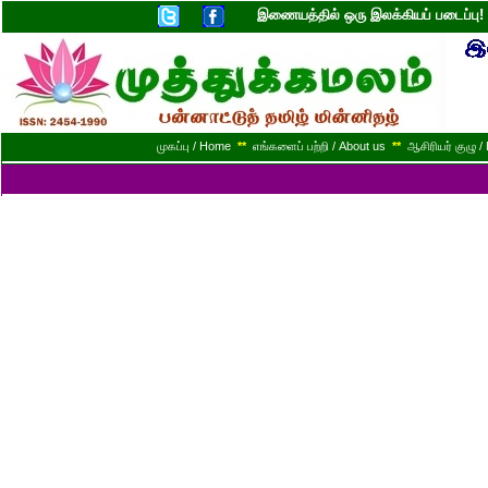
இணையத்தில் ஒரு இலக்கியப் படைப்ப
முகப்பு / Home
**
எங்களைப் பற்றி / About us
**
ஆசிரியர் குழு / 