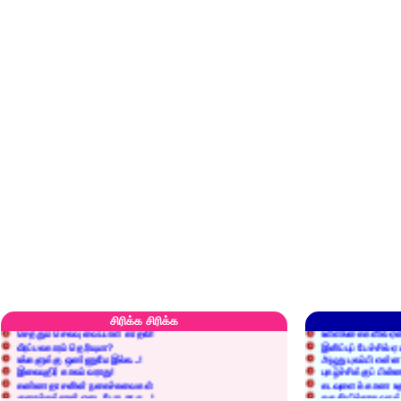
எரிப்பதா? புதைப்பதா?
எல்லாம் நன்மைக்கே.
அறிவை வைக்க மறந்துட்டானே...!
மனிதர்களது தகுதி 
சிரிக்க சிரிக்க
செத்தும் செலவு வைப்பாள் காதலி!
உள்ளங்கைகளில் ஏன
வீரப்பலகாரம் தெரியுமா?
இனிப்புப் பேச்சில்
உங்களுக்கு ஒண்ணுமே இல்ல...!
அழுது புலம்பி என்
இலையுதிர் காலம் வராது!
புகழ்ச்சிக்குப் பின்
கண்ணதாசனின் நகைச்சுவைகள்
கடவுளைக் காண உத
குறைச்சுத்தான் எடை போடறாரு...!
தகுதியில்லாதவருக
அவருக்கு ஒரு விவரமும் தெரியலடி!
உயரத்தில் இருந்தால