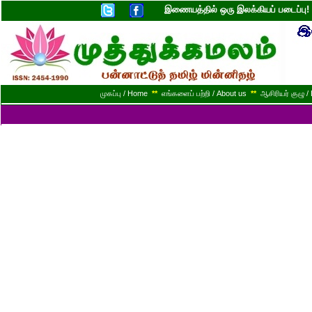
இணையத்தில் ஒரு இலக்கியப் படைப்ப
முகப்பு / Home
**
எங்களைப் பற்றி / About us
**
ஆசிரியர் குழு / 