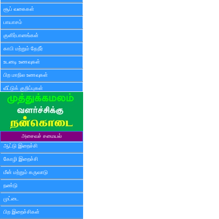
சூப் வகைகள்
பாயாசம்
குளிர்பானங்கள்
காபி மற்றும் தேநீர்
உடனடி உணவுகள்
பிற மாநில உணவுகள்
வீட்டுக் குறிப்புகள்
அசைவச் சமையல்
ஆட்டு இறைச்சி
கோழி இறைச்சி
மீன் மற்றும் கருவாடு
நண்டு
முட்டை
பிற இறைச்சிகள்