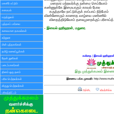
மனதார மற்றவர்க்கு நன்மை செய்வோம்
மகளிர் மட்டும்
கண்ணுக்கே இமையாகும் காவல் போல
சமையல்
கருத்தாலே நாட்டுக்குக் காப்பாய் நிற்போம்
விண்ணோரும் காணாத வாழ்வை மண்ணில்
மருத்துவம்
விதைத்திடுவோம் தலைமுறைக்குப் பரிசாய்த்
புத்தகப் பார்வை
- இளவல் ஹரிஹரன், மதுரை.
சுவையான தகவல்கள்
சுற்றுலா
மின் புத்தகங்கள்
தமிழ் வலைப்பூக்கள்
கவிதை
|
இளவல் ஹரிஹரன
தேன் துளிகள்
படைப்பாளர்கள்
இது முத்துக்கமலம் இணைய
தினம் ஒரு தளம்
இணைய பக்க முகவரி:
http://www.mut
பரிசு பெற்றவர்கள்
விருது பெற்றவர்கள்
அச்சிட
விமர்சிக்க
பரிசுத்திட்டம்