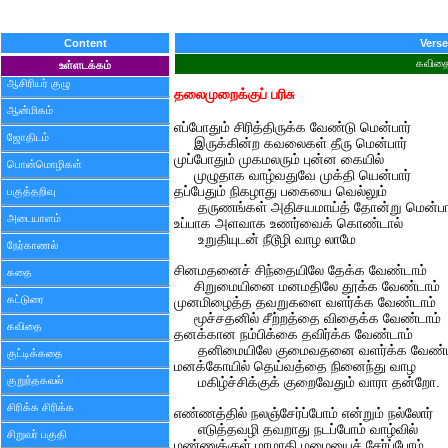
Content
Verse
கவித
உள்ளடக்கம்
ஆசிரியர் குழு
தலைமுறைக்குப் பரிசு
ஆன்மிகம்
எப்போதும் சிரித்திருக்க வேண்டு மென்பார்
ஜோதிடம்
இருக்கின்ற கவலைகள் தீரு மென்பார்
முப்போதும் முகமலரும் புன்ன கையில்
பொன்மொழிகள்
முழுதாக வாழ்வதுவே முக்தி யென்பார்
தப்பேதும் நிகழாது பகையை வெல்லும்
பகுத்தறிவு
தருணங்கள் அதிசயமாய்த் தோன்று மென்பா
அடையாளம்
உப்பாக அளவாக உணர்வைக் கொண்டால்
உறுதியுடன் நீடூழி வாழ லாமே
நேர்காணல்
சினமதனைச் சிந்தையிலே தேக்க வேண்டாம்
கதை
சிறுமையினை மனமதிலே தூக்க வேண்டாம்
கட்டுரை
முனமிழைத்த தவறுகளை வளர்க்க வேண்டாம்
மூச்சதனில் சீற்றத்தை விதைக்க வேண்டாம்
கவிதை
தனக்கான நம்பிக்கை தவிர்க்க வேண்டாம்
தனிமையிலே குமைவதனை வளர்க்க வேண்ட
குட்டிக்கதை
மனக்கோயில் தெய்வத்தை நினைந்து வாழ
குறுந்தகவல்
மகிழ்ச்சிக்குக் குறைவேதும் வாரா தன்றோ.
சிரிக்க சிரிக்க
எண்ணத்தில் நலஞ்சேர்ப்போம் என்றும் நல்லோர்
எடுத்தவழி தவறாது நடப்போம் வாழ்வில்
சிறுவர் பகுதி
மண்ணுக்குள் மரமாகி மழையைச் சேர்ப்போம்