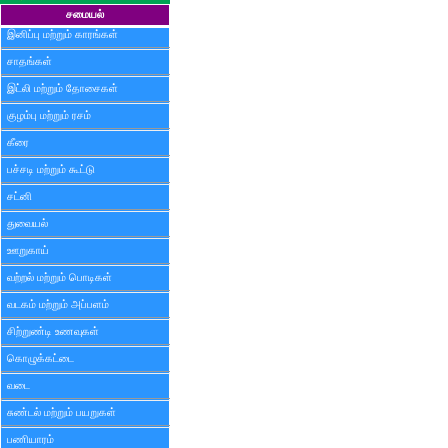
சமையல்
இனிப்பு மற்றும் காரங்கள்
சாதங்கள்
இட்லி மற்றும் தோசைகள்
குழம்பு மற்றும் ரசம்
கீரை
பச்சடி மற்றும் கூட்டு
சட்னி
துவையல்
ஊறுகாய்
வற்றல் மற்றும் பொடிகள்
வடகம் மற்றும் அப்பளம்
சிற்றுண்டி உணவுகள்
கொழுக்கட்டை
வடை
சுண்டல் மற்றும் பயறுகள்
பணியாரம்