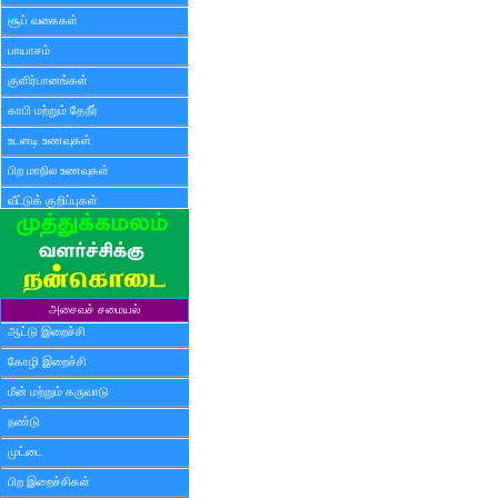
சூப் வகைகள்
பாயாசம்
குளிர்பானங்கள்
காபி மற்றும் தேநீர்
உடனடி உணவுகள்
பிற மாநில உணவுகள்
வீட்டுக் குறிப்புகள்
அசைவச் சமையல்
ஆட்டு இறைச்சி
கோழி இறைச்சி
மீன் மற்றும் கருவாடு
நண்டு
முட்டை
பிற இறைச்சிகள்