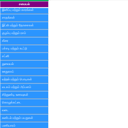
சமையல்
இனிப்பு மற்றும் காரங்கள்
சாதங்கள்
இட்லி மற்றும் தோசைகள்
குழம்பு மற்றும் ரசம்
கீரை
பச்சடி மற்றும் கூட்டு
சட்னி
துவையல்
ஊறுகாய்
வற்றல் மற்றும் பொடிகள்
வடகம் மற்றும் அப்பளம்
சிற்றுண்டி உணவுகள்
கொழுக்கட்டை
வடை
சுண்டல் மற்றும் பயறுகள்
பணியாரம்