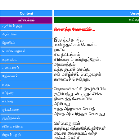
Content
Verse
கவித
உள்ளடக்கம்
ஆசிரியர் குழு
நினைத்த வேளையில்...
ஆன்மிகம்
இருபத்தி நான்கு
ஜோதிடம்
மணித்துளிகள் கொண்ட
நாளில்
பொன்மொழிகள்
சில நிமிடங்கள்
சிரிக்கலாம் என்றிருந்தேன்.
பகுத்தறிவு
அகாலத்தில்
அடையாளம்
வந்த துயரச் செய்தி
என் மகிழ்ச்சிப் பொழுதைக்
நேர்காணல்
களவாடிச் சென்றது.
கதை
தொலைக்காட்சி நிகழ்ச்சியில்
கட்டுரை
குடும்பத்துடன் குதூகலிக்க
நினைத்த வேளையில்...
கவிதை
அப்போது
வந்த அழுகைச் செய்தி
குட்டிக்கதை
அதை அபகரித்துச் சென்றது.
குறுந்தகவல்
பின்பொரு நாள்
சிரிக்க சிரிக்க
கதறியழ எத்தனித்திருந்தேன்
அவசர அவசரமாய் வந்த
சிறுவர் பகுதி
அல்லல் செய்தி