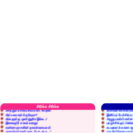
எரிப்பதா? புதைப்பதா?
எல்லாம் நன்மைக்கே.
அறிவை வைக்க மறந்துட்டானே...!
மனிதர்களது தகுதி 
சிரிக்க சிரிக்க
செத்தும் செலவு வைப்பாள் காதலி!
உள்ளங்கைகளில் ஏன
வீரப்பலகாரம் தெரியுமா?
இனிப்புப் பேச்சில்
உங்களுக்கு ஒண்ணுமே இல்ல...!
அழுது புலம்பி என்
இலையுதிர் காலம் வராது!
புகழ்ச்சிக்குப் பின்
கண்ணதாசனின் நகைச்சுவைகள்
கடவுளைக் காண உத
குறைச்சுத்தான் எடை போடறாரு...!
தகுதியில்லாதவருக
அவருக்கு ஒரு விவரமும் தெரியலடி!
உயரத்தில் இருந்தால