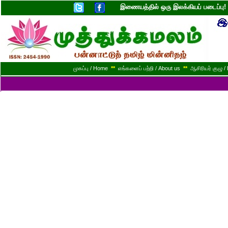
இணையத்தில் ஒரு இலக்கியப் படைப்ப
முகப்பு / Home
**
எங்களைப் பற்றி / About us
**
ஆசிரியர் குழு / 