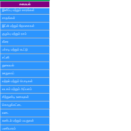
சமையல்
இனிப்பு மற்றும் காரங்கள்
சாதங்கள்
இட்லி மற்றும் தோசைகள்
குழம்பு மற்றும் ரசம்
கீரை
பச்சடி மற்றும் கூட்டு
சட்னி
துவையல்
ஊறுகாய்
வற்றல் மற்றும் பொடிகள்
வடகம் மற்றும் அப்பளம்
சிற்றுண்டி உணவுகள்
கொழுக்கட்டை
வடை
சுண்டல் மற்றும் பயறுகள்
பணியாரம்