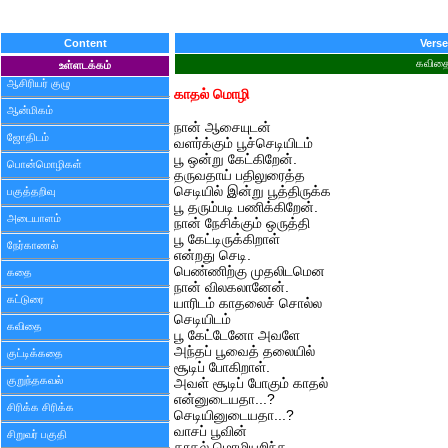
Content
Verse
கவித
உள்ளடக்கம்
ஆசிரியர் குழு
காதல் மொழி
ஆன்மிகம்
நான் ஆசையுடன்
ஜோதிடம்
வளர்க்கும் பூச்செடியிடம்
பூ ஒன்று கேட்கிறேன்.
பொன்மொழிகள்
தருவதாய் பதிலுரைத்த
செடியில் இன்று பூத்திருக்க
பகுத்தறிவு
பூ தரும்படி பணிக்கிறேன்.
அடையாளம்
நான் நேசிக்கும் ஒருத்தி
பூ கேட்டிருக்கிறாள்
நேர்காணல்
என்றது செடி.
பெண்ணிற்கு முதலிடமென
கதை
நான் விலகலானேன்.
கட்டுரை
யாரிடம் காதலைச் சொல்ல
செடியிடம்
கவிதை
பூ கேட்டேனோ அவளே
அந்தப் பூவைத் தலையில்
குட்டிக்கதை
சூடிப் போகிறாள்.
குறுந்தகவல்
அவள் சூடிப் போகும் காதல்
என்னுடையதா...?
சிரிக்க சிரிக்க
செடியினுடையதா...?
வாசப் பூவின்
சிறுவர் பகுதி
காதல் மொழியறிந்த