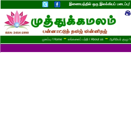
இணையத்தில் ஒரு இலக்கியப் படைப்ப
முகப்பு / Home
**
எங்களைப் பற்றி / About us
**
ஆசிரியர் குழு / 