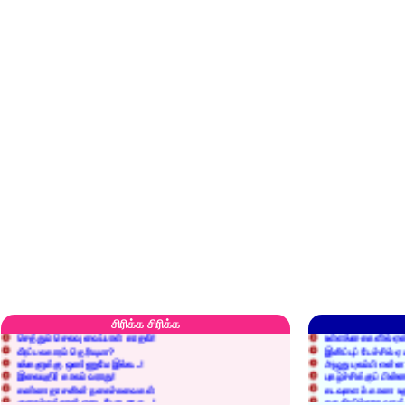
எரிப்பதா? புதைப்பதா?
எல்லாம் நன்மைக்கே.
அறிவை வைக்க மறந்துட்டானே...!
மனிதர்களது தகுதி 
சிரிக்க சிரிக்க
செத்தும் செலவு வைப்பாள் காதலி!
உள்ளங்கைகளில் ஏன
வீரப்பலகாரம் தெரியுமா?
இனிப்புப் பேச்சில்
உங்களுக்கு ஒண்ணுமே இல்ல...!
அழுது புலம்பி என்
இலையுதிர் காலம் வராது!
புகழ்ச்சிக்குப் பின்
கண்ணதாசனின் நகைச்சுவைகள்
கடவுளைக் காண உத
குறைச்சுத்தான் எடை போடறாரு...!
தகுதியில்லாதவருக
அவருக்கு ஒரு விவரமும் தெரியலடி!
உயரத்தில் இருந்தால