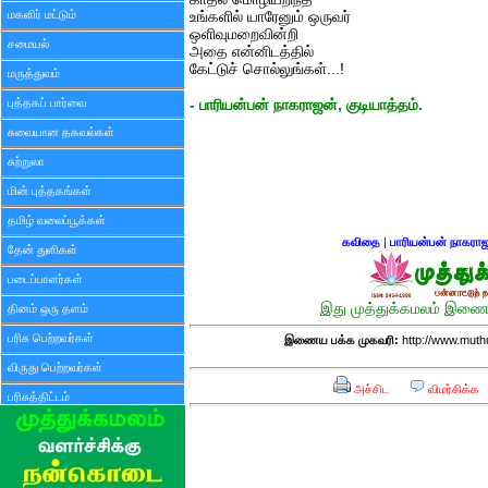
மகளிர் மட்டும்
உங்களில் யாரேனும் ஒருவர்
ஒளிவுமறைவின்றி
சமையல்
அதை என்னிடத்தில்
கேட்டுச் சொல்லுங்கள்...!
மருத்துவம்
புத்தகப் பார்வை
- பாரியன்பன் நாகராஜன், குடியாத்தம்.
சுவையான தகவல்கள்
சுற்றுலா
மின் புத்தகங்கள்
தமிழ் வலைப்பூக்கள்
கவிதை
|
பாரியன்பன் நாகரா
தேன் துளிகள்
படைப்பாளர்கள்
இது முத்துக்கமலம் இணைய
தினம் ஒரு தளம்
பரிசு பெற்றவர்கள்
இணைய பக்க முகவரி:
http://www.mut
விருது பெற்றவர்கள்
அச்சிட
விமர்சிக்க
பரிசுத்திட்டம்