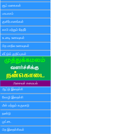
சூப் வகைகள்
பாயாசம்
குளிர்பானங்கள்
காபி மற்றும் தேநீர்
உடனடி உணவுகள்
பிற மாநில உணவுகள்
வீட்டுக் குறிப்புகள்
அசைவச் சமையல்
ஆட்டு இறைச்சி
கோழி இறைச்சி
மீன் மற்றும் கருவாடு
நண்டு
முட்டை
பிற இறைச்சிகள்