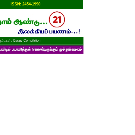
ப்பு!!
ISSN: 2454-1990
ப்புகள் / Essay Compilation
த்துக் கொண்டிருக்கும் முத்துக்கமலம் பன்னாட்டுத் தமிழ் மின்னிதழின் படைப்ப