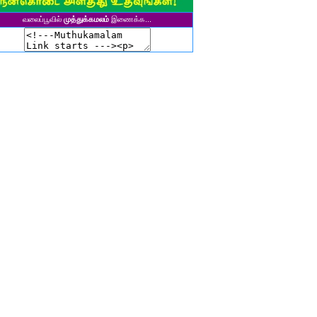
ுனைவர் தி. கல்பனாதேவி
வலைப்பூவில்
முத்துக்கமலம்
இணைக்க...
சிகலா தனசேகரன்
இளவல்" ஹரிஹரன்
ுனைவர். மு. பழனியப்பன்
ாசுகி நடேசன்
ா. காருண்யா
யல்பட்டி கண்ணன்
விதா பால்பாண்டி
ுதா தாமோதரன்
ாஜேஸ்வரி மணிகண்டன்
ாணிக்கவாசுகி செந்தில்குமார்