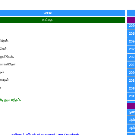
Verse
கவிதை
202
202
ிறேன்.
202
றேன்.
202
ணுகிறேன்.
202
காக்கிறேன்.
202
ேன்.
202
ிறேன்.
201
்
201
201
், குடியாத்தம்.
முன
ஆய்
ஆய்
கவிதை
|
பாரியன்பன் நாகராஜன்
|
படைப்பாளர்கள்