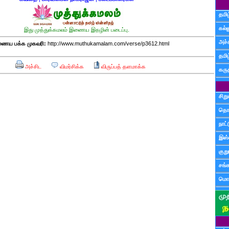
தமிழ
கல்ல
இது முத்துக்கமலம் இணைய இதழின் படைப்பு.
அச்
ைய பக்க முகவரி:
http://www.muthukamalam.com/verse/p3612.html
தமி
அச்சிட
விமர்சிக்க
விருப்பத் தளமாக்க
கருத
சிற
தொ
நாட்
இஸ்
குற
சங்
மொழ