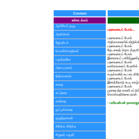
Content
உள்ளடக்கம்
ஆசிரியர் குழு
பறவையைப் போல்...
ஆன்மிகம்
பறவையைப் போல்
அதிகாலையில் விழிக்க
ஜோதிடம்
பறவையைப் போல்
தேடலைத் தொடங்குகி
பொன்மொழிகள்
பறவையைப் போல்
இரையைப் பகிர்ந்துண்
பகுத்தறிவு
பறவையைப் போல்
வாரிசுகளைப் பேணிக் 
அடையாளம்
பறவையைப் போல்
கருக்கலில் கூடடைகிற
நேர்காணல்
பறவையைப் போல்
இனத்தோடு கூடி வாழ்க
கதை
பறவையைப் போல்
முறையற்ற கலவி மட்டும
கட்டுரை
கொள்வதில்லை நான்.
கவிதை
- பாரியன்பன் நாகராஜன
குட்டிக்கதை
குறுந்தகவல்
சிரிக்க சிரிக்க
சிறுவர் பகுதி