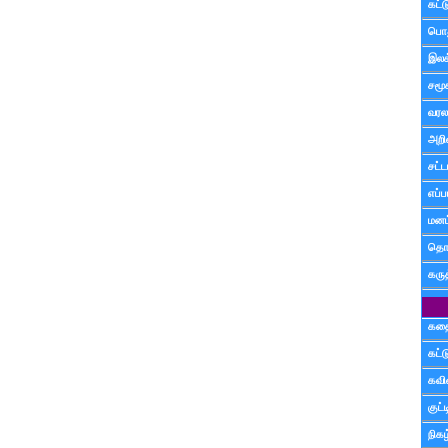
கட்
பொத
இலக
சமூ
வரல
அறி
சட்ட
எப்ப
மனம்
தொட
கரு
கத
கட்
கவ
குட
நிகழ