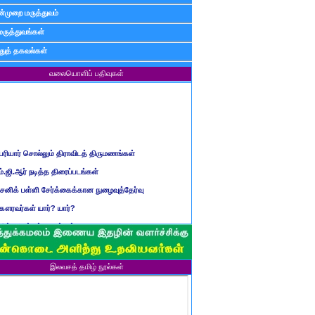
்முறை மருத்துவம்
மருத்துவங்கள்
ுத் தகவல்கள்
வலையொளிப் பதிவுகள்
ெரியார் சொல்லும் திராவிடத் திருமணங்கள்
ம்.ஜி.ஆர் நடித்த திரைப்படங்கள்
ைனிக் பள்ளி சேர்க்கைக்கான நுழைவுத்தேர்வு
ௌரவர்கள் யார்? யார்?
மிழ் ஆண்டுப் பெயர்கள்
ிள்ளையார் சுழி வந்தது எப்படி?
ருவது போவது, வந்தால் போகாது, போனால் வராது...?
இலவசத் தமிழ் நூல்கள்
ண்டைய படைப் பெயர்கள்
்ரீ அன்னை உணர்த்திய மலர்கள்
ாணவன் எப்படி இருக்க வேண்டும்?