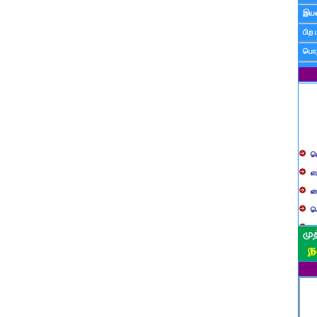
இயன
பிற 
பொத
ப
எ
ச
க
த
ப
வ
ப
ஸ
ம