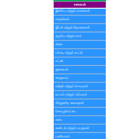
சமையல்
இனிப்பு மற்றும் காரங்கள்
சாதங்கள்
இட்லி மற்றும் தோசைகள்
குழம்பு மற்றும் ரசம்
கீரை
பச்சடி மற்றும் கூட்டு
சட்னி
துவையல்
ஊறுகாய்
வற்றல் மற்றும் பொடிகள்
வடகம் மற்றும் அப்பளம்
சிற்றுண்டி உணவுகள்
கொழுக்கட்டை
வடை
சுண்டல் மற்றும் பயறுகள்
பணியாரம்