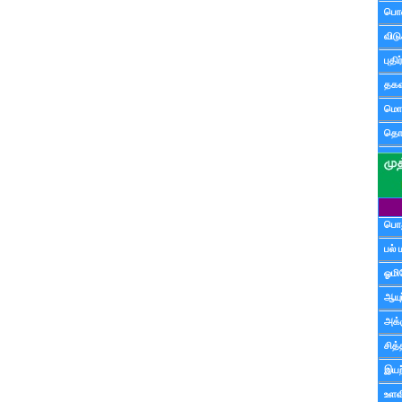
பொ
விட
புதி
தகவ
மொழ
தொ
பொத
பல் 
ஓமி
ஆயு
அக்க
சித்
இயற
உளவி