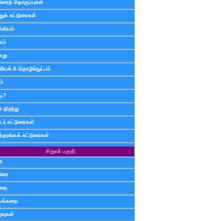
டுரைத் தொகுப்புகள்
ுக் கட்டுரைகள்
்கியம்
கம்
ாறு
வியல் & தொழில்நுட்பம்
ம்
டி?
 திறந்து
ர் கட்டுரைகள்
த்தரங்கக் கட்டுரைகள்
சிறுவர் பகுதி
ை
டுரை
ிதை
்டிக்கதை
்வுகள்