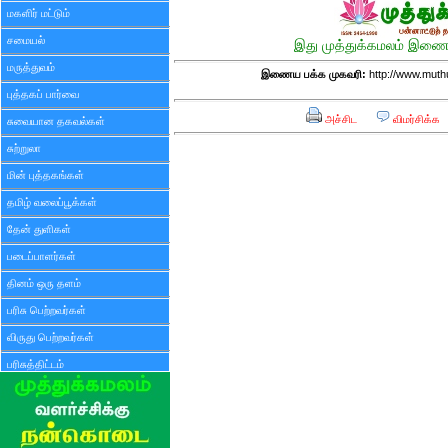
மகளிர் மட்டும்
சமையல்
இது முத்துக்கமலம் இணைய
மருத்துவம்
இணைய பக்க முகவரி:
http://www.mut
புத்தகப் பார்வை
அச்சிட
விமர்சிக்க
சுவையான தகவல்கள்
சுற்றுலா
மின் புத்தகங்கள்
தமிழ் வலைப்பூக்கள்
தேன் துளிகள்
படைப்பாளர்கள்
தினம் ஒரு தளம்
பரிசு பெற்றவர்கள்
விருது பெற்றவர்கள்
பரிசுத்திட்டம்