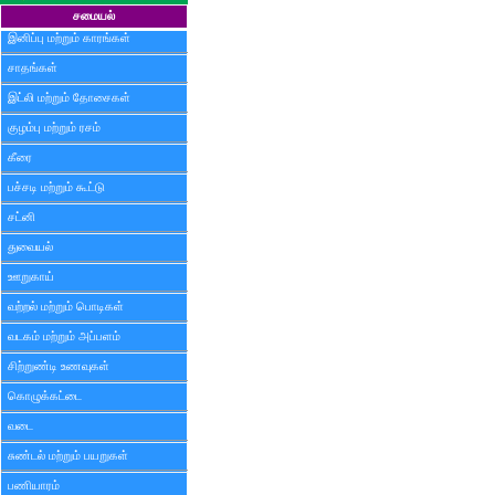
சமையல்
இனிப்பு மற்றும் காரங்கள்
சாதங்கள்
இட்லி மற்றும் தோசைகள்
குழம்பு மற்றும் ரசம்
கீரை
பச்சடி மற்றும் கூட்டு
சட்னி
துவையல்
ஊறுகாய்
வற்றல் மற்றும் பொடிகள்
வடகம் மற்றும் அப்பளம்
சிற்றுண்டி உணவுகள்
கொழுக்கட்டை
வடை
சுண்டல் மற்றும் பயறுகள்
பணியாரம்