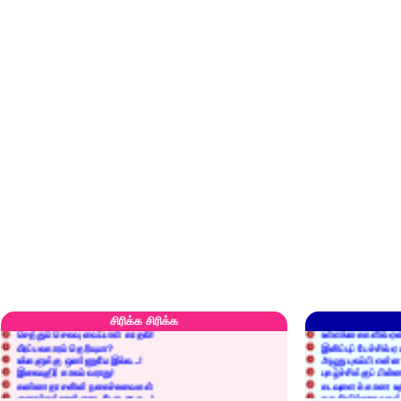
எரிப்பதா? புதைப்பதா?
எல்லாம் நன்மைக்கே.
அறிவை வைக்க மறந்துட்டானே...!
மனிதர்களது தகுதி 
சிரிக்க சிரிக்க
செத்தும் செலவு வைப்பாள் காதலி!
உள்ளங்கைகளில் ஏன
வீரப்பலகாரம் தெரியுமா?
இனிப்புப் பேச்சில்
உங்களுக்கு ஒண்ணுமே இல்ல...!
அழுது புலம்பி என்
இலையுதிர் காலம் வராது!
புகழ்ச்சிக்குப் பின்
கண்ணதாசனின் நகைச்சுவைகள்
கடவுளைக் காண உத
குறைச்சுத்தான் எடை போடறாரு...!
தகுதியில்லாதவருக
அவருக்கு ஒரு விவரமும் தெரியலடி!
உயரத்தில் இருந்தால