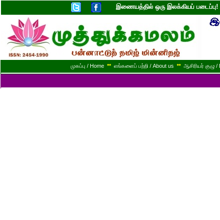
இணையத்தில் ஒரு இலக்கியப் படைப்ப
முகப்பு / Home
**
எங்களைப் பற்றி / About us
**
ஆசிரியர் குழு / 