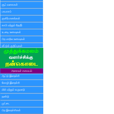
சூப் வகைகள்
பாயாசம்
குளிர்பானங்கள்
காபி மற்றும் தேநீர்
உடனடி உணவுகள்
பிற மாநில உணவுகள்
வீட்டுக் குறிப்புகள்
அசைவச் சமையல்
ஆட்டு இறைச்சி
கோழி இறைச்சி
மீன் மற்றும் கருவாடு
நண்டு
முட்டை
பிற இறைச்சிகள்