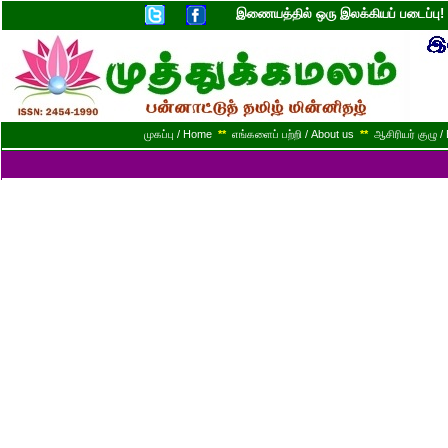
இணையத்தில் ஒரு இலக்கியப் படைப்ப
முகப்பு / Home
**
எங்களைப் பற்றி / About us
**
ஆசிரியர் குழு / 