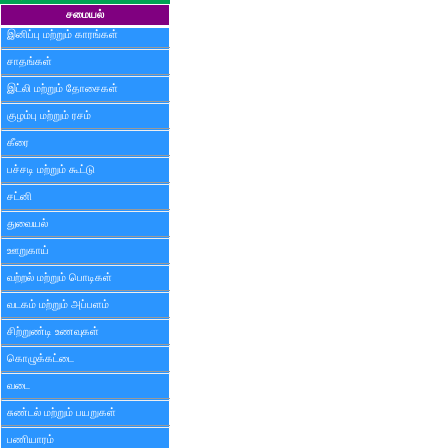
சமையல்
இனிப்பு மற்றும் காரங்கள்
சாதங்கள்
இட்லி மற்றும் தோசைகள்
குழம்பு மற்றும் ரசம்
கீரை
பச்சடி மற்றும் கூட்டு
சட்னி
துவையல்
ஊறுகாய்
வற்றல் மற்றும் பொடிகள்
வடகம் மற்றும் அப்பளம்
சிற்றுண்டி உணவுகள்
கொழுக்கட்டை
வடை
சுண்டல் மற்றும் பயறுகள்
பணியாரம்