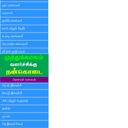
சூப் வகைகள்
பாயாசம்
குளிர்பானங்கள்
காபி மற்றும் தேநீர்
உடனடி உணவுகள்
பிற மாநில உணவுகள்
வீட்டுக் குறிப்புகள்
அசைவச் சமையல்
ஆட்டு இறைச்சி
கோழி இறைச்சி
மீன் மற்றும் கருவாடு
நண்டு
முட்டை
பிற இறைச்சிகள்