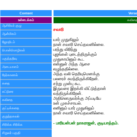
Content
Verse
உள்ளடக்கம்
கவித
ஆசிரியர் குழு
சவாரி
ஆன்மிகம்
யார் முதுகிலும்
ஜோதிடம்
நான் சவாரி செய்தவனில்லை.
பரந்து விரிந்து
பொன்மொழிகள்
புஜங்கள் புடைத்திருக்கும்
பகுத்தறிவு
முதுகாயினும் கூட
என்னுள் அந்த ஆசை
அடையாளம்
எழுந்ததில்லை.
அந்த வலி தெரியுமெனக்கு
நேர்காணல்
பலரைச் சுமந்திருக்கிறேன்.
கதை
சற்று முன்பு கூட
இருவரை இறக்கி விட்டுத்தான்
கட்டுரை
வந்திருக்கிறேன்.
அதிலொருவர்க்கு அப்படியே
கவிதை
உன் முகச்சாயல்.
எனினும் யார் முதுகிலும்
குட்டிக்கதை
நான் சவாரி செய்தவனில்லை.
குறுந்தகவல்
- பாரியன்பன் நாகராஜன், குடியாத்தம்.
சிரிக்க சிரிக்க
சிறுவர் பகுதி