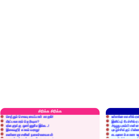
எரிப்பதா? புதைப்பதா?
எல்லாம் நன்மைக்கே.
அறிவை வைக்க மறந்துட்டானே...!
மனிதர்களது தகுதி 
சிரிக்க சிரிக்க
செத்தும் செலவு வைப்பாள் காதலி!
உள்ளங்கைகளில் ஏன
வீரப்பலகாரம் தெரியுமா?
இனிப்புப் பேச்சில்
உங்களுக்கு ஒண்ணுமே இல்ல...!
அழுது புலம்பி என்
இலையுதிர் காலம் வராது!
புகழ்ச்சிக்குப் பின்
கண்ணதாசனின் நகைச்சுவைகள்
கடவுளைக் காண உத
குறைச்சுத்தான் எடை போடறாரு...!
தகுதியில்லாதவருக