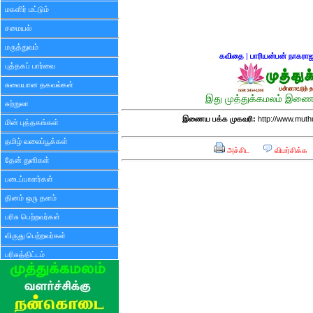
மகளிர் மட்டும்
சமையல்
மருத்துவம்
கவிதை
|
பாரியன்பன் நாகரா
புத்தகப் பார்வை
சுவையான தகவல்கள்
இது முத்துக்கமலம் இணைய
சுற்றுலா
இணைய பக்க முகவரி:
http://www.mut
மின் புத்தகங்கள்
தமிழ் வலைப்பூக்கள்
அச்சிட
விமர்சிக்க
தேன் துளிகள்
படைப்பாளர்கள்
தினம் ஒரு தளம்
பரிசு பெற்றவர்கள்
விருது பெற்றவர்கள்
பரிசுத்திட்டம்