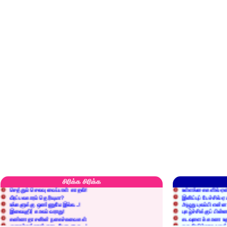
எரிப்பதா? புதைப்பதா?
எல்லாம் நன்மைக்கே.
அறிவை வைக்க மறந்துட்டானே...!
மனிதர்களது தகுதி 
சிரிக்க சிரிக்க
செத்தும் செலவு வைப்பாள் காதலி!
உள்ளங்கைகளில் ஏன
வீரப்பலகாரம் தெரியுமா?
இனிப்புப் பேச்சில்
உங்களுக்கு ஒண்ணுமே இல்ல...!
அழுது புலம்பி என்
இலையுதிர் காலம் வராது!
புகழ்ச்சிக்குப் பின்
கண்ணதாசனின் நகைச்சுவைகள்
கடவுளைக் காண உத
குறைச்சுத்தான் எடை போடறாரு...!
தகுதியில்லாதவருக