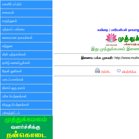
மகளிர் மட்டும்
சமையல்
மருத்துவம்
புத்தகப் பார்வை
கவிதை
|
பாரியன்பன் நாகரா
சுவையான தகவல்கள்
சுற்றுலா
இது முத்துக்கமலம் இணைய
மின் புத்தகங்கள்
இணைய பக்க முகவரி:
http://www.mut
தமிழ் வலைப்பூக்கள்
தேன் துளிகள்
அச்சிட
விமர்சிக்க
படைப்பாளர்கள்
தினம் ஒரு தளம்
பரிசு பெற்றவர்கள்
விருது பெற்றவர்கள்
பரிசுத்திட்டம்