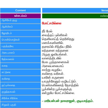
Content
Verse
உள்ளடக்கம்
கவித
ஆசிரியர் குழு
மோட்சமில்லை
ஆன்மிகம்
நீர் மேல்
ஜோதிடம்
வைத்தப் புள்ளிகள்
தெளிவாய்த் தெரிகிறது
பொன்மொழிகள்
மனக்கண்ணில்.
பகுத்தறிவு
தரையில் சிந்திய நீரில்
எத்தனை எத்தனை
அடையாளம்
அழகு ஓவியங்கள்.
வானத்திடலில்
நேர்காணல்
மேக முந்தானைகள்
கதை
அலையலையாய்
காற்று எழுதிய
கட்டுரை
கவிதை வரிகள்.
யாரின் கருணை
கவிதை
யாருக்கேனும் வழியட்டும்.
பெண்களில்லாத் தேசத்தில்
குட்டிக்கதை
பூக்கின்ற பூக்களுக்கு
குறுந்தகவல்
என்றுமே மோட்சமில்லை.
சிரிக்க சிரிக்க
- பாரியன்பன் நாகராஜன், குடியாத்தம்.
சிறுவர் பகுதி