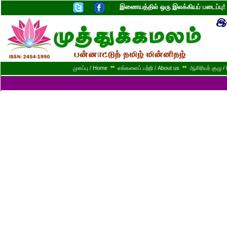
இணையத்தில் ஒரு இலக்கியப் படைப்ப
முகப்பு / Home
**
எங்களைப் பற்றி / About us
**
ஆசிரியர் குழு / 