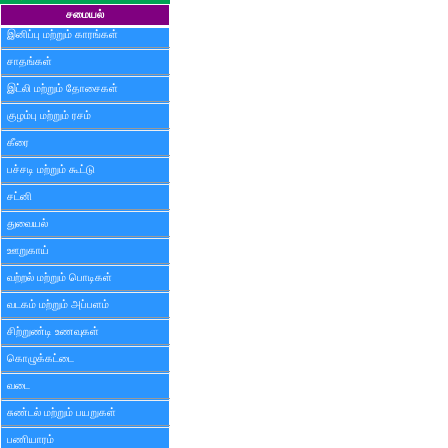
சமையல்
இனிப்பு மற்றும் காரங்கள்
சாதங்கள்
இட்லி மற்றும் தோசைகள்
குழம்பு மற்றும் ரசம்
கீரை
பச்சடி மற்றும் கூட்டு
சட்னி
துவையல்
ஊறுகாய்
வற்றல் மற்றும் பொடிகள்
வடகம் மற்றும் அப்பளம்
சிற்றுண்டி உணவுகள்
கொழுக்கட்டை
வடை
சுண்டல் மற்றும் பயறுகள்
பணியாரம்