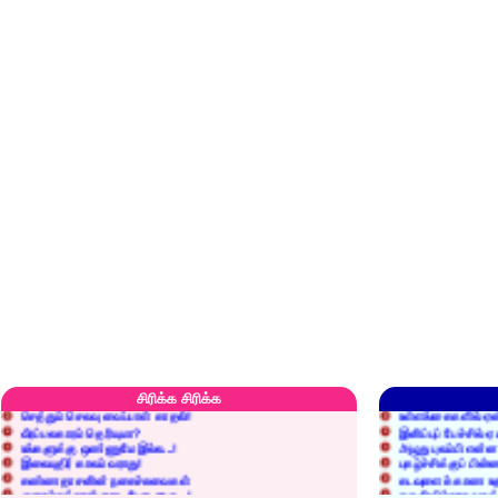
எரிப்பதா? புதைப்பதா?
எல்லாம் நன்மைக்கே.
அறிவை வைக்க மறந்துட்டானே...!
மனிதர்களது தகுதி 
சிரிக்க சிரிக்க
செத்தும் செலவு வைப்பாள் காதலி!
உள்ளங்கைகளில் ஏன
வீரப்பலகாரம் தெரியுமா?
இனிப்புப் பேச்சில்
உங்களுக்கு ஒண்ணுமே இல்ல...!
அழுது புலம்பி என்
இலையுதிர் காலம் வராது!
புகழ்ச்சிக்குப் பின்
கண்ணதாசனின் நகைச்சுவைகள்
கடவுளைக் காண உத
குறைச்சுத்தான் எடை போடறாரு...!
தகுதியில்லாதவருக
அவருக்கு ஒரு விவரமும் தெரியலடி!
உயரத்தில் இருந்தால