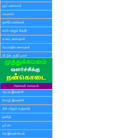
சூப் வகைகள்
பாயாசம்
குளிர்பானங்கள்
காபி மற்றும் தேநீர்
உடனடி உணவுகள்
பிற மாநில உணவுகள்
வீட்டுக் குறிப்புகள்
அசைவச் சமையல்
ஆட்டு இறைச்சி
கோழி இறைச்சி
மீன் மற்றும் கருவாடு
நண்டு
முட்டை
பிற இறைச்சிகள்