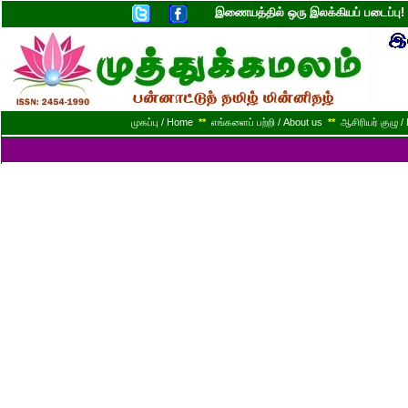
இணையத்தில் ஒரு இலக்கியப் படைப்ப
முகப்பு / Home
**
எங்களைப் பற்றி / About us
**
ஆசிரியர் குழு / 