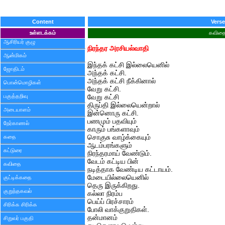
Content
Verse
உள்ளடக்கம்
கவித
ஆசிரியர் குழு
நிரந்தர அரசியல்வாதி
ஆன்மிகம்
இந்தக் கட்சி இல்லையெனில்
ஜோதிடம்
அந்தக் கட்சி.
அந்தக் கட்சி நீக்கினால்
பொன்மொழிகள்
வேறு கட்சி.
பகுத்தறிவு
வேறு கட்சி
திருப்தி இல்லையென்றால்
அடையாளம்
இன்னொரு கட்சி.
பணமும் பதவியும்
நேர்காணல்
காரும் பங்களாவும்
கதை
சொகுசு வாழ்க்கையும்
ஆடம்பரங்களும்
கட்டுரை
நிரந்தரமாய் வேண்டும்.
வேடம் கட்டிய பின்
கவிதை
நடித்தாக வேண்டிய கட்டாயம்.
மேடையில்லையெனில்
குட்டிக்கதை
தெரு இருக்கிறது.
குறுந்தகவல்
கல்லா நிரம்ப
பெய்ப் பிரச்சாரம்
சிரிக்க சிரிக்க
போலி வாக்குறுதிகள்.
தன்மானம்
சிறுவர் பகுதி