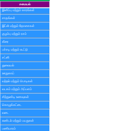
சமையல்
இனிப்பு மற்றும் காரங்கள்
சாதங்கள்
இட்லி மற்றும் தோசைகள்
குழம்பு மற்றும் ரசம்
கீரை
பச்சடி மற்றும் கூட்டு
சட்னி
துவையல்
ஊறுகாய்
வற்றல் மற்றும் பொடிகள்
வடகம் மற்றும் அப்பளம்
சிற்றுண்டி உணவுகள்
கொழுக்கட்டை
வடை
சுண்டல் மற்றும் பயறுகள்
பணியாரம்