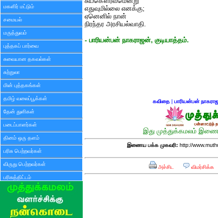
சுயகௌரவமென்று
மகளிர் மட்டும்
எதுவுமில்லை எனக்கு;
ஏனெனில் நான்
சமையல்
நிரந்தர அரசியல்வாதி.
மருத்துவம்
- பாரியன்பன் நாகராஜன், குடியாத்தம்.
புத்தகப் பார்வை
சுவையான தகவல்கள்
சுற்றுலா
மின் புத்தகங்கள்
தமிழ் வலைப்பூக்கள்
கவிதை
|
பாரியன்பன் நாகரா
தேன் துளிகள்
படைப்பாளர்கள்
இது முத்துக்கமலம் இணைய
தினம் ஒரு தளம்
இணைய பக்க முகவரி:
http://www.mut
பரிசு பெற்றவர்கள்
விருது பெற்றவர்கள்
அச்சிட
விமர்சிக்க
பரிசுத்திட்டம்