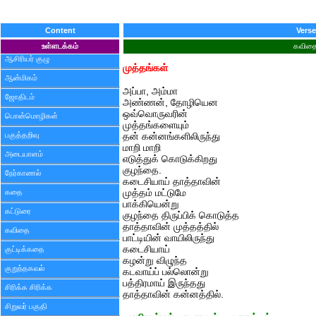
Content
Verse
உள்ளடக்கம்
கவித
ஆசிரியர் குழு
முத்தங்கள்
ஆன்மிகம்
அப்பா, அம்மா
ஜோதிடம்
அண்ணன், தோழியென
ஒவ்வொருவரின்
பொன்மொழிகள்
முத்தங்களையும்
பகுத்தறிவு
தன் கன்னங்களிலிருந்து
மாறி மாறி
அடையாளம்
எடுத்துக் கொடுக்கிறது
குழந்தை.
நேர்காணல்
கடைசியாய் தாத்தாவின்
கதை
முத்தம் மட்டுமே
பாக்கியென்று
கட்டுரை
குழந்தை திருப்பிக் கொடுத்த
தாத்தாவின் முத்தத்தில்
கவிதை
பாட்டியின் வாயிலிருந்து
கடைசியாய்
குட்டிக்கதை
கழன்று விழுந்த
குறுந்தகவல்
கடவாய்ப் பல்லொன்று
பத்திரமாய் இருந்தது
சிரிக்க சிரிக்க
தாத்தாவின் கன்னத்தில்.
சிறுவர் பகுதி