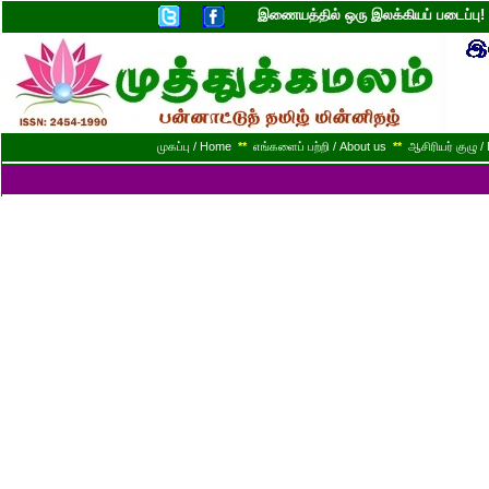
இணையத்தில் ஒரு இலக்கியப் படைப்ப
முகப்பு / Home
**
எங்களைப் பற்றி / About us
**
ஆசிரியர் குழு / 