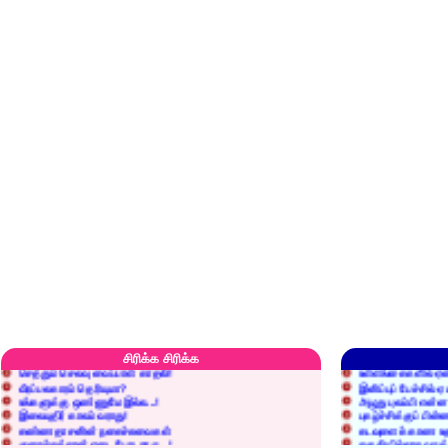
எரிப்பதா? புதைப்பதா?
எல்லாம் நன்மைக்கே.
அறிவை வைக்க மறந்துட்டானே...!
மனிதர்களது தகுதி 
சிரிக்க சிரிக்க
செத்தும் செலவு வைப்பாள் காதலி!
உள்ளங்கைகளில் ஏன
வீரப்பலகாரம் தெரியுமா?
இனிப்புப் பேச்சில்
உங்களுக்கு ஒண்ணுமே இல்ல...!
அழுது புலம்பி என்
இலையுதிர் காலம் வராது!
புகழ்ச்சிக்குப் பின்
கண்ணதாசனின் நகைச்சுவைகள்
கடவுளைக் காண உத
குறைச்சுத்தான் எடை போடறாரு...!
தகுதியில்லாதவருக
அவருக்கு ஒரு விவரமும் தெரியலடி!
உயரத்தில் இருந்தால