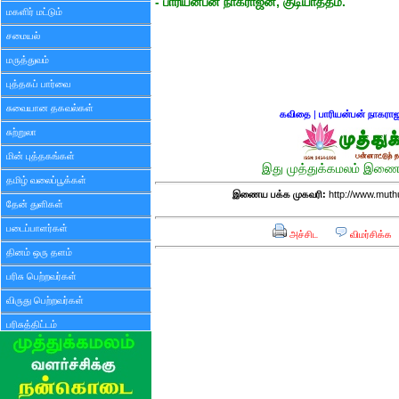
- பாரியன்பன் நாகராஜன், குடியாத்தம்.
மகளிர் மட்டும்
சமையல்
மருத்துவம்
புத்தகப் பார்வை
சுவையான தகவல்கள்
கவிதை
|
பாரியன்பன் நாகரா
சுற்றுலா
மின் புத்தகங்கள்
இது முத்துக்கமலம் இணைய
தமிழ் வலைப்பூக்கள்
இணைய பக்க முகவரி:
http://www.mut
தேன் துளிகள்
படைப்பாளர்கள்
அச்சிட
விமர்சிக்க
தினம் ஒரு தளம்
பரிசு பெற்றவர்கள்
விருது பெற்றவர்கள்
பரிசுத்திட்டம்