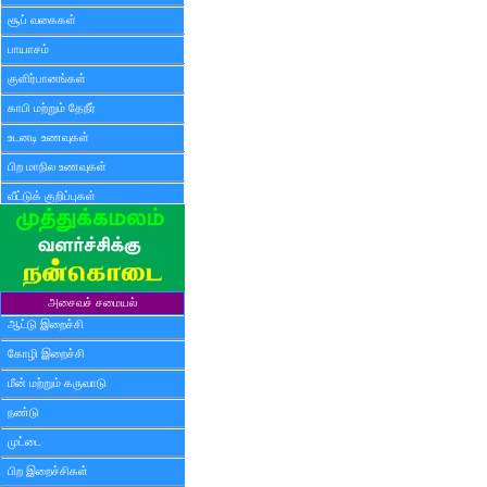
சூப் வகைகள்
பாயாசம்
குளிர்பானங்கள்
காபி மற்றும் தேநீர்
உடனடி உணவுகள்
பிற மாநில உணவுகள்
வீட்டுக் குறிப்புகள்
அசைவச் சமையல்
ஆட்டு இறைச்சி
கோழி இறைச்சி
மீன் மற்றும் கருவாடு
நண்டு
முட்டை
பிற இறைச்சிகள்