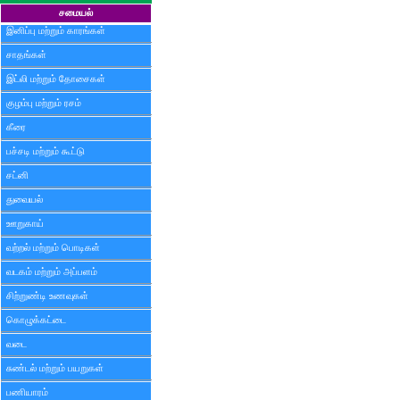
சமையல்
இனிப்பு மற்றும் காரங்கள்
சாதங்கள்
இட்லி மற்றும் தோசைகள்
குழம்பு மற்றும் ரசம்
கீரை
பச்சடி மற்றும் கூட்டு
சட்னி
துவையல்
ஊறுகாய்
வற்றல் மற்றும் பொடிகள்
வடகம் மற்றும் அப்பளம்
சிற்றுண்டி உணவுகள்
கொழுக்கட்டை
வடை
சுண்டல் மற்றும் பயறுகள்
பணியாரம்